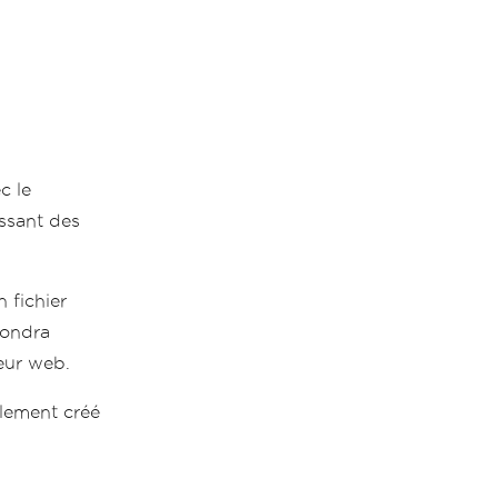
c le
issant des
 fichier
pondra
teur web.
lement créé