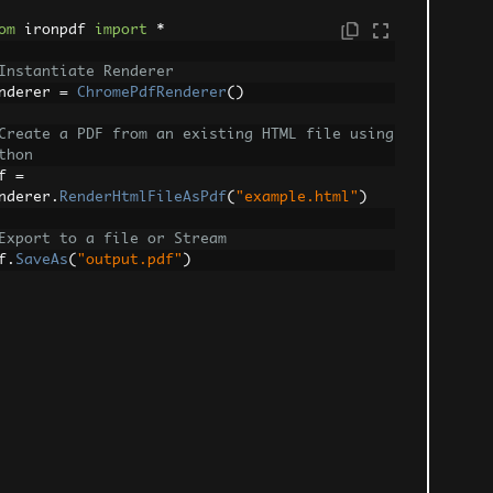
om
 ironpdf 
import
*
Instantiate Renderer
nderer 
=
ChromePdfRenderer
()
Create a PDF from an existing HTML file using 
thon
f 
=
nderer
.
RenderHtmlFileAsPdf
(
"example.html"
)
Export to a file or Stream
f
.
SaveAs
(
"output.pdf"
)