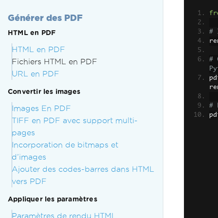
fr
Générer des PDF
# 
HTML en PDF
re
HTML en PDF
# 
Fichiers HTML en PDF
Py
URL en PDF
pd
re
Convertir les images
# 
Images En PDF
pd
TIFF en PDF avec support multi-
pages
Incorporation de bitmaps et
d’images
Ajouter des codes-barres dans HTML
vers PDF
Appliquer les paramètres
Paramètres de rendu HTML