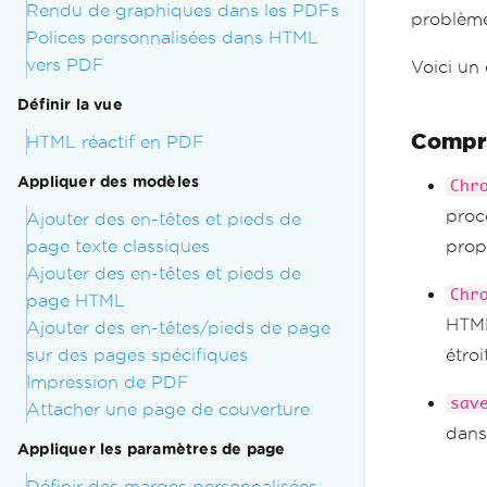
Rendu de graphiques dans les PDFs
problème
Polices personnalisées dans HTML
vers PDF
Voici un 
Définir la vue
Compre
HTML réactif en PDF
Appliquer des modèles
Chr
proc
Ajouter des en-têtes et pieds de
page texte classiques
propr
Ajouter des en-têtes et pieds de
Chr
page HTML
HTML
Ajouter des en-têtes/pieds de page
sur des pages spécifiques
étro
Impression de PDF
sav
Attacher une page de couverture
dans
Appliquer les paramètres de page
Définir des marges personnalisées