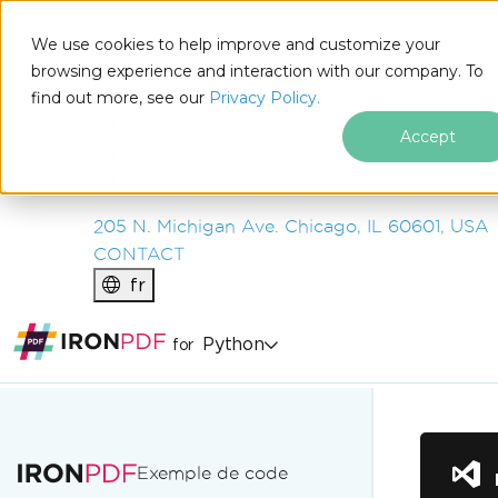
IRON
SOFTWARE
We use cookies to help improve and customize your
PRODUITS
browsing experience and interaction with our company. To
find out more, see our
ENTREPRISE
Privacy Policy.
SOLUTIONS
Accept
RESSOURCES
À PROPOS DE NOUS
205 N. Michigan Ave. Chicago, IL 60601, USA
CONTACT
fr
Python
for
Passer au contenu du pied de page
Exemple de code