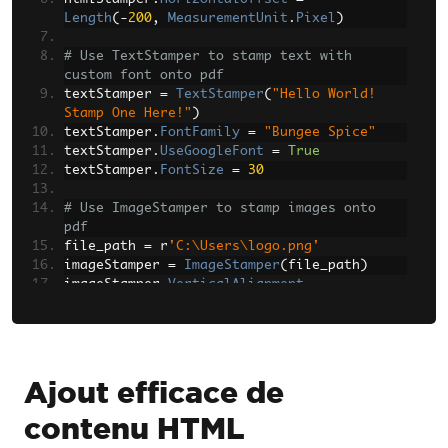
Length
(-
200
,
MeasurementUnit
.
Pixel
)
# Use TextStamper to stamp text with 
custom font onto pdf
textStamper 
=
TextStamper
(
"Hello World! 
Stamp One Here!"
)
textStamper
.
FontFamily
=
"Bungee Spice"
textStamper
.
UseGoogleFont
=
True
textStamper
.
FontSize
=
30
# Use ImageStamper to stamp images onto 
pdf
file_path 
=
 r
'C:\Users\logo.png'
imageStamper 
=
ImageStamper
(
file_path
)
imageStamper
.
VerticalAlignment
=
VerticalAlignment
.
Top
imageStamper
.
MinWidth
=
Length
(
20
)
imageStamper
.
MinHeight
=
Length
(
20
)
# Use BarcodeStamper to stamp QR 
Ajout efficace de
code/Barcode onto pdf
contenu HTML
barcodeStamper 
=
BarcodeStamper
(
"IronPDF"
,
BarcodeEncoding
.
Code39
)