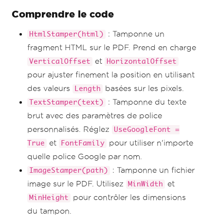
Comprendre le code
: Tamponne un
HtmlStamper(html)
fragment HTML sur le PDF. Prend en charge
et
VerticalOffset
HorizontalOffset
pour ajuster finement la position en utilisant
des valeurs
basées sur les pixels.
Length
: Tamponne du texte
TextStamper(text)
brut avec des paramètres de police
personnalisés. Réglez
UseGoogleFont =
et
pour utiliser n'importe
True
FontFamily
quelle police Google par nom.
: Tamponne un fichier
ImageStamper(path)
image sur le PDF. Utilisez
et
MinWidth
pour contrôler les dimensions
MinHeight
du tampon.