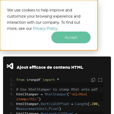
We use cookies to help improve and
customize your browsing experience and
interaction with our company. To find out
for
more, see our
Privacy Policy.
Python
Accept
Passer au contenu du pied de page
Ajout efficace de contenu HTML
from
 ironpdf 
import
*
# Use HtmlStamper to stamp Html onto pdf
htmlStamper 
=
HtmlStamper
(
"<h1>Html 
stamp</h1>"
)
htmlStamper
.
VerticalOffset
=
Length
(-
200
,
MeasurementUnit
.
Pixel
)
htmlStamper
.
HorizontalOffset
=