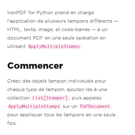
barcodeStamper
.
MaxHeight
=
Length
(
5
)
barcodeStamper
.
VerticalAlignment
=
IronPDF for Python prend en charge
VerticalAlignment
.
Bottom
barcodeStamper
.
HorizontalAlignment
=
l'application de plusieurs tampons différents —
HorizontalAlignment
.
Left
HTML, texte, image, et code-barres — à un
stamps_list 
=
List
[
Stamper
]()
document PDF en une seule opération en
stamps_list
.
Add
(
htmlStamper
)
utilisant
.
ApplyMultipleStamps
stamps_list
.
Add
(
textStamper
)
stamps_list
.
Add
(
imageStamper
)
stamps_list
.
Add
(
barcodeStamper
)
Commencer
pdf 
=
PdfDocument
.
FromFile
(
"Unstamped.pdf"
)
Créez des objets tampon individuels pour
pdf
.
ApplyMultipleStamps
(
stamps_list
)
pdf
.
SaveAs
(
"Stamped.pdf"
)
chaque type de tampon, ajoutez-les à une
collection
, puis appelez
List[Stamper]
sur un
ApplyMultipleStamps
PdfDocument
pour appliquer tous les tampons en une seule
fois.