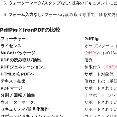
ウォーターマーク/スタンプなし:
既存のドキュメントにビ
フォーム入力なし:
フォームは読み取り専用で、値を変更
PdfPigとIronPDFの比較
フィーチャー
PdfPig
ライセンス
オープンソース（Ap
NuGetパッケージ
（v0.1.
PdfPig
PDFの読み取り/抽出
。
優秀
PDFジェネレーション
。
制限付き（
PdfD
HTMLからPDFへ
サポート対象外
テキスト抽出
。
優れたもの（単
PDFマージ
サポートされて
分割 / 回転 / 編集
非サポート（ハ
ウォーターマーク
。
サポートされて
セキュリティ/暗号化著作
サポートされて
サポートとドキュメンテーション
コミュニティサ