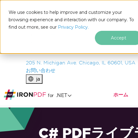
IRON
SOFTWARE
We use cookies to help improve and customize your
製品
browsing experience and interaction with our company. To
find out more, see our
エンタープライズ
Privacy Policy.
ソリューション
Accept
リソース
私たちについて
205 N. Michigan Ave. Chicago, IL 60601, USA
お問い合わせ
ja
ホーム
.NET
for
C# PDFライ