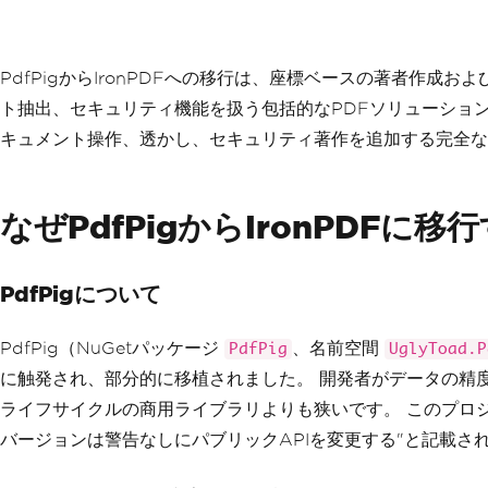
PdfPigからIronPDFへの移行は、座標ベースの著者
ト抽出、セキュリティ機能を扱う包括的なPDFソリューション
キュメント操作、透かし、セキュリティ著作を追加する完全な
なぜPdfPigからIronPDFに移
PdfPigについて
PdfPig（NuGetパッケージ
、名前空間
PdfPig
UglyToad.P
に触発され、部分的に移植されました。 開発者がデータの精度
ライフサイクルの商用ライブラリよりも狭いです。 このプロジ
バージョンは警告なしにパブリックAPIを変更する"と記載さ