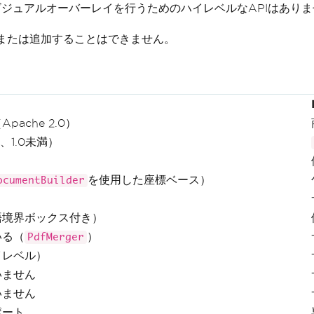
ジュアルオーバーレイを行うためのハイレベルなAPIはありま
または追加することはできません。
ache 2.0）
14、1.0未満）
を使用した座標ベース）
ocumentBuilder
語境界ボックス付き）
いる（
）
PdfMerger
イレベル）
いません
いません
ポート