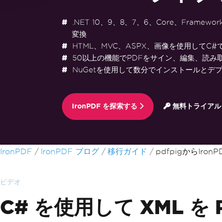
.NET 10、9、8、7、6、Core、Framewo
変換
HTML、MVC、ASPX、画像を使用してC#
50以上の機能でPDFをサイン、編集、読み
NuGetを使用して数分でインストールとデ
IronPDF を探索する
無料トライアル
フッターコンテンツにスキップ
IronPDF
IronPDF ブログ
移行ガイド
pdfpigからIro
ビデオ
C# を使用して XML を