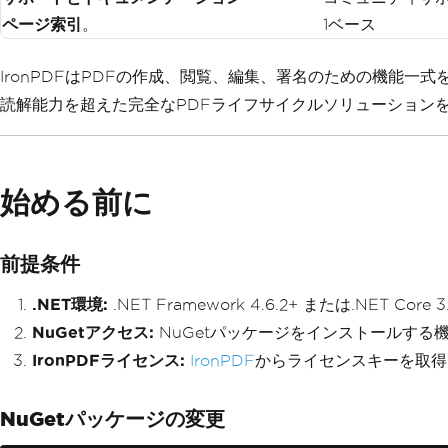
ページ索引
。
1ベース
IronPDFはPDFの作成、閲覧、編集、署名のための機能一式を
読解能力を超えた完全なPDFライフサイクルソリューション
始める前に
前提条件
.NET環境:
.NET Framework 4.6.2+ または.NET Core 3.1
NuGetアクセス:
NuGetパッケージをインストールする
IronPDFライセンス:
IronPDF
からライセンスキーを取得
NuGetパッケージの変更