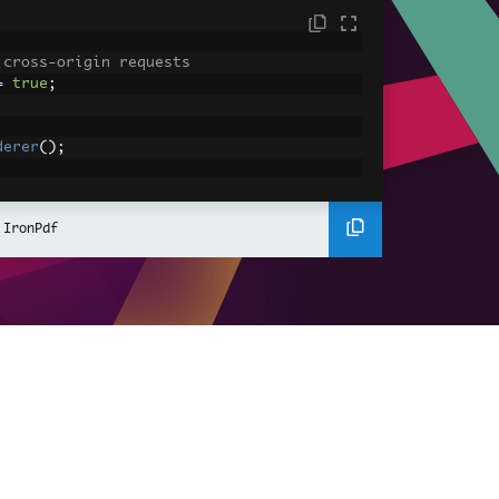
 cross-origin requests
=
true
;
derer
();
ing using C#
Pdf
(
"<h1>Hello World</h1>"
);
 IronPdf
ssets
mages, CSS and JavaScript.
\assets\' is set as the file location to 
nderHtmlAsPdf
(
"<img src='icons/iron.pn
-assets.pdf"
);