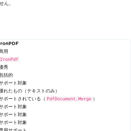
せん。
IronPDF
商用
IronPdf
優秀
包括的
サポート対象
優れたもの（テキストのみ）
サポートされている（
）
PdfDocument.Merge
サポート対象
サポート対象
サポート対象
専用サポート