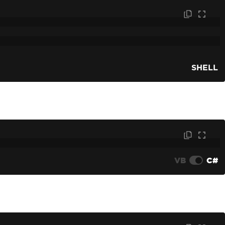
SHELL
VB
C#