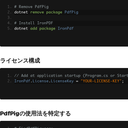
# Remove PdfPig
dotnet 
remove
package
PdfPig
# Install IronPDF
dotnet 
add
package
IronPdf
ライセンス構成
// Add at application startup (Program.cs or Star
IronPdf
.
License
.
LicenseKey
=
"YOUR-LICENSE-KEY"
;
PdfPigの使用法を特定する