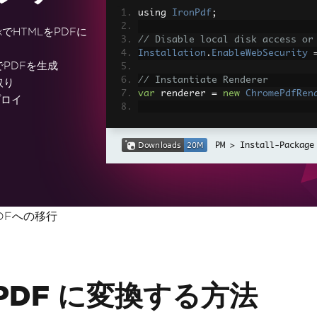
using 
IronPdf
;
rkでHTMLをPDFに
// Disable local disk access or
Installation
.
EnableWebSecurity
でPDFを生成
// Instantiate Renderer
取り
var
 renderer 
=
new
ChromePdfRen
プロイ
// Create a PDF from a HTML str
var
 pdf 
=
 renderer
.
RenderHtmlAs
Install-Package
// Export to a file or Stream
pdf
.
SaveAs
(
"output.pdf"
);
// Advanced Example with HTML A
nPDFへの移行
// Load external html assets: I
// An optional BasePath 'C:\site
load assets from
var
 myAdvancedPdf 
=
 renderer
.
Re
g'>"
,
@"C:\site\assets\"
);
myAdvancedPdf
.
SaveAs
(
"html-with
 PDF に変換する方法