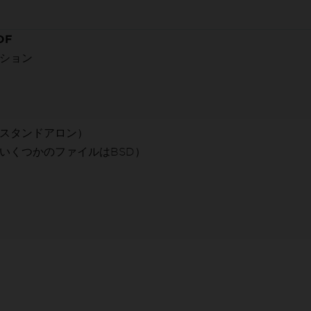
DF
ション
スタンドアロン）
3（いくつかのファイルはBSD）