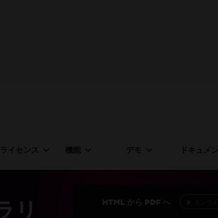
無料の
30日間トライアルキ
制限なし。100% ロック解除済み。クレジットカード不
クレジットカードやアカウントの作成は不要です。
制
ライセンス
機能
デモ
ドキュメ
ブラリ
HTML から PDF へ
オンライ