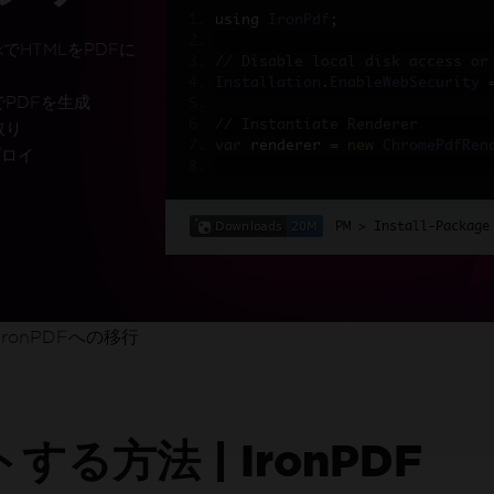
using 
IronPdf
;
rkでHTMLをPDFに
// Disable local disk access or
Installation
.
EnableWebSecurity
でPDFを生成
// Instantiate Renderer
取り
var
 renderer 
=
new
ChromePdfRen
プロイ
IronPDFを試した数百万
// Create a PDF from a HTML str
。
var
 pdf 
=
 renderer
.
RenderHtmlAs
Install-Package
// Export to a file or Stream
pdf
.
SaveAs
(
"output.pdf"
);
// Advanced Example with HTML A
ronPDFへの移行
// Load external html assets: I
// An optional BasePath 'C:\site
load assets from
var
 myAdvancedPdf 
=
 renderer
.
Re
g'>"
,
@"C:\site\assets\"
);
myAdvancedPdf
.
SaveAs
(
"html-with
る方法 | IronPDF