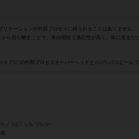
トップアプリケーションや外部プロセスに縛られることはありません
スから切り離すことで、単純明快で適応性が高く、単に見るだ
はSumatra PDFの外部プロセスオーバーヘッドとAGPLv3
+ / .NET 5/6/7/8/9+
機能