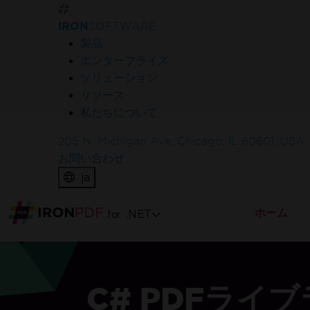
無料で始めましょう
IRON
SOFTWARE
製品
エンタープライズ
クレジットカード不要
ソリューション
ライブ環境でテストする
リソース
私たちについて
ウォーターマークなしで本番環境でテスト。
必要な場所で動作します。
205 N. Michigan Ave. Chicago, IL 60601, USA
お問い合わせ
ja
完全機能の製品
ホーム
.NET
完全に機能する製品を30日間利用できます。
for
数分でセットアップして稼働します。
24/5 技術サポート
C# PDFライ