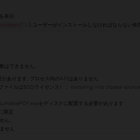
 を表示
) 3.ユーザーがインストールしなければならない
printer>"
編集はできません。
があります; プロセス内のAPIはありません
ライセンス）； bundling into closed-source products
matraPDF.exeをディスクに配置する必要があります
に限定
ません。
りません