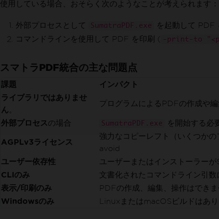
使用している場合、おそらく次のようなことが考えられます：
外部プロセスとして
を起動して PDF
SumatraPDF.exe
コマンドラインを使用して PDF を印刷 (
-print-to "<
スマトラPDF統合の主な問題点
課題
インパクト
ライブラリではありませ
プログラムによるPDFの作成や
ん
。
外部プロセス
の場合
を開始する必要
SumatraPDF.exe
強力なコピーレフト（いくつかのファイルはBSD
AGPLv3ライセンス
avoid
ユーザー依存性
ユーザーまたはインストーラーがSu
CLIのみ
文書化されたコマンドライン引数
表示/印刷のみ
PDFの作成、編集、操作はでき
Windowsのみ
LinuxまたはmacOSビルドはあ