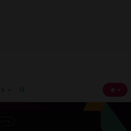
ー
をすぐに入手してください。
要。
限なし。100% ロック解除済み。クレジットカード不要。
ント
ンデモ