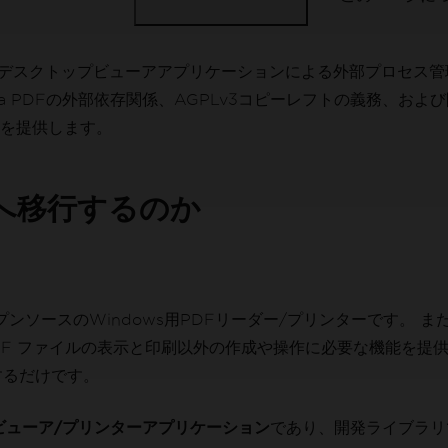
クフローをデスクトップビューアアプリケーションによる外部プロセス
ra PDFの外部依存関係、AGPLv3コピーレフトの義務、お
を提供します。
Fへ移行するのか
ンソースのWindows用PDFリーダー/プリンターです。 また、
、PDF ファイルの表示と印刷以外の作成や操作に必要な機能を提供せず
るだけです。
プビューア/プリンターアプリケーション
であり、開発ライブラリでは