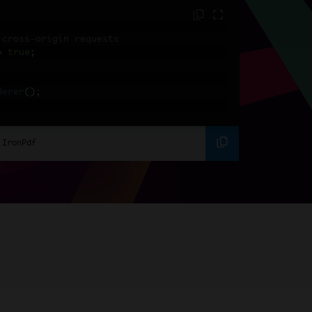
 cross-origin requests
=
true
;
derer
();
人のエンジニアに加わろう
ing using C#
Pdf
(
"<h1>Hello World</h1>"
);
 IronPdf
ssets
mages, CSS and JavaScript.
\assets\' is set as the file location to 
nderHtmlAsPdf
(
"<img src='icons/iron.pn
-assets.pdf"
);