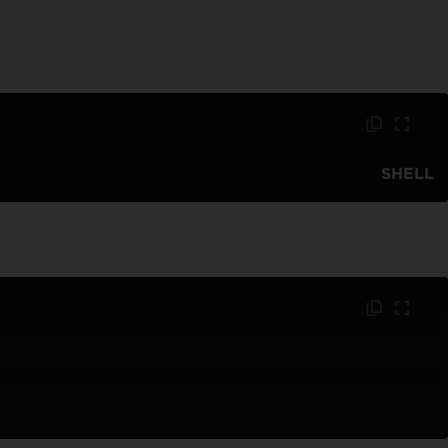
SHELL
VB
C#