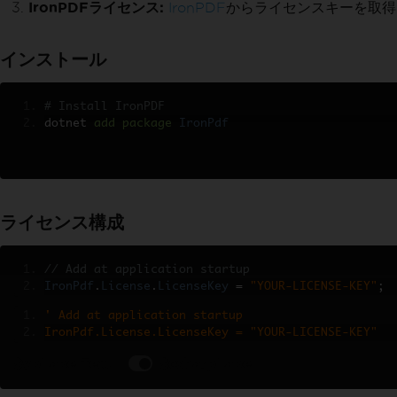
IronPDFライセンス:
IronPDF
からライセンスキーを取得
インストール
# Install IronPDF
dotnet 
add
package
IronPdf
ライセンス構成
// Add at application startup
IronPdf
.
License
.
LicenseKey
=
"YOUR-LICENSE-KEY"
;