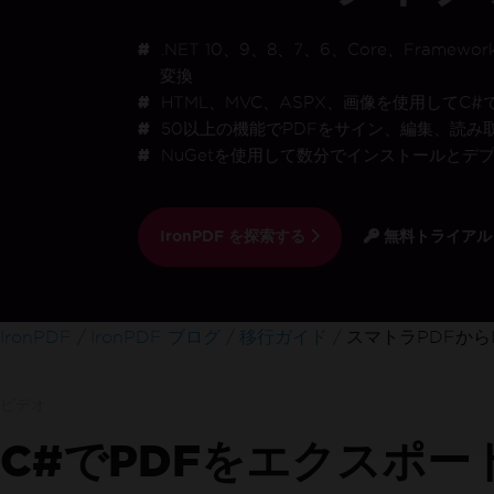
製品試用期間中、サポートエンジニアリングチームへのフルア
クセス
.NET 10、9、8、7、6、Core、Framewo
変換
HTML、MVC、ASPX、画像を使用してC#
50以上の機能でPDFをサイン、編集、読み
NuGetを使用して数分でインストールとデ
オンライン24/5
お困りですか
弊社の営業チームが喜んでお手伝いいたします
Enterpriseトライアルをお試しください
IronPDF を探索する
無料トライアル
フッターコンテンツにスキップ
IronPDF
IronPDF ブログ
移行ガイド
スマトラPDFからI
ビデオ
C#でPDFをエクスポートす