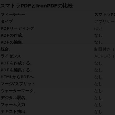
スマトラPDFとIronPDFの比較
フィーチャー
スマトラP
タイプ
アプリケー
PDFリーディング
はい
PDFの作成
。
なし
PDFの編集
。
なし
統合
。
制限付き（
ライセンス
AGPLv
PDFを作成する
。
なし
PDFを編集する
。
なし
HTMLからPDFへ
なし
マージ/スプリット
なし
ウォーターマーク
。
なし
デジタル署名
。
なし
フォーム入力
なし
テキスト抽出
。
なし