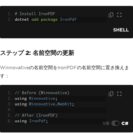
# Install IronPDF
dotnet 
add
package
IronPdf
SHELL
ステップ 2: 名前空間の更新
Winnovativeの名前空間をIronPDFの名前空間に置き換えま
す：
// Before (Winnovative)
using 
Winnovative
;
using 
Winnovative
.
WebKit
;
// After (IronPDF)
using 
IronPdf
;
VB
C#