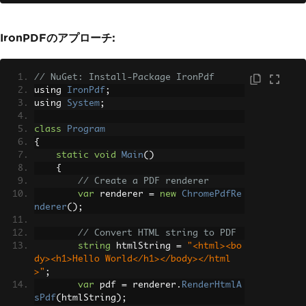
dy><h1>Hello World</h1></body></html
>"
;
byte
[]
 pdfBytes 
=
 htmlToPdfCon
IronPDFのアプローチ:
verter
.
ConvertHtml
(
htmlString
,
""
);
// Save to file
// NuGet: Install-Package IronPdf
System
.
IO
.
File
.
WriteAllBytes
using 
IronPdf
;
(
"output.pdf"
,
 pdfBytes
);
using 
System
;
Console
.
WriteLine
(
"PDF created 
class
Program
successfully"
);
{
}
static
void
Main
()
}
{
// Create a PDF renderer
var
 renderer 
=
new
ChromePdfRe
nderer
();
// Convert HTML string to PDF
string
 htmlString 
=
"<html><bo
dy><h1>Hello World</h1></body></html
>"
;
var
 pdf 
=
 renderer
.
RenderHtmlA
sPdf
(
htmlString
);