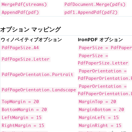
MergePdf(streams)
PdfDocument.Merge(pdfs)
AppendPdf(pdf)
pdf1.AppendPdf(pdf2)
オプション マッピング
ウィノベイティブオプション
IronPDF オプション
PdfPageSize.A4
PaperSize = PdfPaper
PaperSize =
PdfPageSize.Letter
PdfPaperSize.Letter
PaperOrientation =
PdfPageOrientation.Portrait
PdfPaperOrientation.
PaperOrientation =
PdfPageOrientation.Landscape
PdfPaperOrientation.
TopMargin = 20
MarginTop = 20
BottomMargin = 20
MarginBottom = 20
LeftMargin = 15
MarginLeft = 15
RightMargin = 15
MarginRight = 15