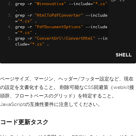
grep 
-
r 
"Winnovative"
--
include
=
"*.cs"
.
grep 
-
r 
"HtmlToPdfConverter"
--
include
=
"*.cs"
.
grep 
-
r 
"PdfDocumentOptions"
--
include
=
"*.cs"
.
grep 
-
r 
"ConvertUrl\|ConvertHtml"
--
in
clude
=
"*.cs"
.
SHELL
ページサイズ、マージン、ヘッダー/フッター設定など、現在
の設定を文書化すること。 削除可能なCSS回避策（webkit接
頭辞、フロートベースのグリッド）を特定すること。
JavaScriptの互換性要件に注意してください。
コード更新タスク