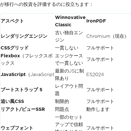
が移行への投資を評価するのに役立ちます：
Winnovative
アスペクト
IronPDF
Classic
古い独自エン
レンダリングエンジン
Chromium（現在）
ジン
CSSグリッド
一貫しない
フルサポート
Flexbox
（フレックスボ
エッジケース
フルサポート
ックス
で一貫しない
最新のJSに制
JavaScript
（JavaScript
ES2024
限あり
レイアウト問
ブートストラップ 5
フルサポート
題
追い風CSS
制限的
フルサポート
リアクト/ビューSSR
問題点
動作します
一部のセット
アップで信頼
ウェブフォント
フルサポート