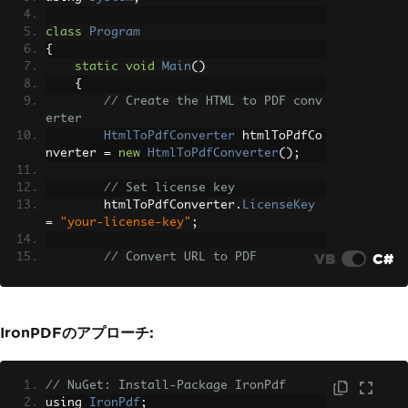
class
Program
{
static
void
Main
()
{
// Create the HTML to PDF conv
erter
HtmlToPdfConverter
 htmlToPdfCo
nverter 
=
new
HtmlToPdfConverter
();
// Set license key
        htmlToPdfConverter
.
LicenseKey
=
"your-license-key"
;
VB
C#
// Convert URL to PDF
string
 url 
=
"https://www.exam
ple.com"
;
byte
[]
 pdfBytes 
=
 htmlToPdfCon
verter
.
ConvertUrl
(
url
);
IronPDFのアプローチ:
// Save to file
System
.
IO
.
File
.
WriteAllBytes
// NuGet: Install-Package IronPdf
(
"webpage.pdf"
,
 pdfBytes
);
using 
IronPdf
;