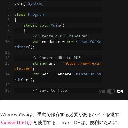
using 
System
;
Console
.
WriteLine
(
"PDF from UR
L created successfully"
);
class
Program
}
{
}
static
void
Main
()
{
// Create a PDF renderer
var
 renderer 
=
new
ChromePdfRe
nderer
();
// Convert URL to PDF
string
 url 
=
"https://www.exam
ple.com"
;
var
 pdf 
=
 renderer
.
RenderUrlAs
Pdf
(
url
);
VB
C#
// Save to file
        pdf
.
SaveAs
(
"webpage.pdf"
);
Console
.
WriteLine
(
"PDF from UR
L created successfully"
);
Winnovativeは、手動で保存する必要があるバイトを返す
}
を使用する。 IronPDFは、便利のために
ConvertUrl()
}