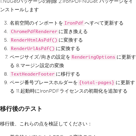
1.NuGetパッケージの削除 2.IronPDFNuGet パッケージをイ
ンストールします
名前空間のインポートを
へすべて更新する
IronPdf
に置き換える
ChromePdfRenderer
に変換する
RenderHtmlAsPdf()
に変換する
RenderUrlAsPdf()
ページサイズ/向きの設定を
に更新す
RenderingOptions
る 8.マージン設定の変換
に移行する
TextHeaderFooter
ページ番号プレースホルダーを
に更新す
{total-pages}
る 11.起動時にIronPDFライセンスの初期化を追加する
移行後のテスト
移行後、これらの点を検証してください：