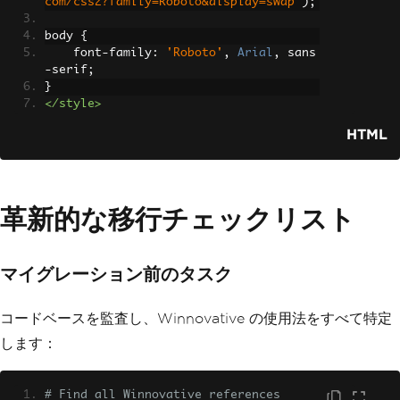
com/css2?family=Roboto&display=swap'
);
body 
{
    font
-
family
:
'Roboto'
,
Arial
,
 sans
-
serif
;
}
</style>
HTML
革新的な移行チェックリスト
マイグレーション前のタスク
コードベースを監査し、Winnovative の使用法をすべて特定
します：
# Find all Winnovative references