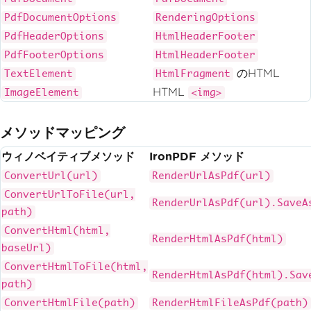
PdfDocumentOptions
RenderingOptions
PdfHeaderOptions
HtmlHeaderFooter
PdfFooterOptions
HtmlHeaderFooter
のHTML
TextElement
HtmlFragment
HTML
ImageElement
<img>
メソッドマッピング
ウィノベイティブメソッド
IronPDF メソッド
ConvertUrl(url)
RenderUrlAsPdf(url)
ConvertUrlToFile(url,
RenderUrlAsPdf(url).SaveA
path)
ConvertHtml(html,
RenderHtmlAsPdf(html)
baseUrl)
ConvertHtmlToFile(html,
RenderHtmlAsPdf(html).Sav
path)
ConvertHtmlFile(path)
RenderHtmlFileAsPdf(path)