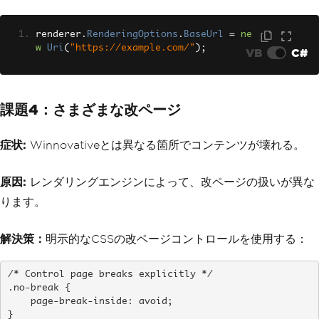
renderer
.
RenderingOptions
.
BaseUrl
=
ne
w
Uri
(
"https://example.com/"
);
VB
C#
課題4：さまざまな改ページ
症状:
Winnovativeとは異なる箇所でコンテンツが壊れる。
原因:
レンダリングエンジンによって、改ページの扱いが異な
ります。
解決策：
明示的なCSSの改ページコントロールを使用する：
/* Control page breaks explicitly */

.no-break {

    page-break-inside: avoid;

}
