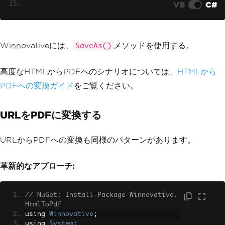
VB
C#
// Save to file
        pdf
.
SaveAs
(
"output.pdf"
);
Console
.
WriteLine
(
"PDF created 
Winnovativeには、
メソッドを使用する。
SaveAs()
successfully"
);
}
高度なHTMLからPDFへのシナリオについては、
}
HTMLから
PDFへの変換ガイド
をご覧ください。
URLをPDFに変換する
URLからPDFへの変換も同様のパターンがあります。
革新的なアプローチ:
// NuGet: Install-Package Winnovative.
HtmlToPdf
using 
Winnovative
;
using 
System
;