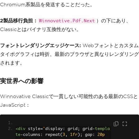
Chromium系製品を発送することだった。
2製品移行負担：
）の下にあり、
Winnovative.Pdf.Next
Classicとはバイナリ互換性がない。
フォントレンダリングエッジケース:
Webフォントとカスタム
タイポグラフィは時折、最新のブラウザと異なりレンダリング
されます。
実世界への影響
Winnovative Classicで一貫しない可能性のある最新のCSSと
JavaScript：
<div
style
=
"
display
:
 grid
;
 grid
-
templa
te
-
columns
:
 repeat
(
3
,
1fr
);
 gap
:
20p