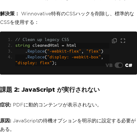
解決策：
Winnovative特有のCSSハックを削除し、標準的な
CSSを使用する：
// Clean up legacy CSS
string
 cleanedHtml 
=
 html
.
Replace
(
"-webkit-flex"
,
"flex"
)
.
Replace
(
"display: -webkit-box"
,
"display: flex"
);
VB
C#
課題 2: JavaScript が実行されない
症状:
PDFに動的コンテンツが表示されない。
原因:
JavaScriptの待機オプションを明示的に設定する必要が
ある。