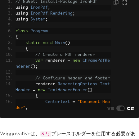
// NuGet: Install-Package IronPdf
TextElement
 headerText 
=
new
T
using 
IronPdf
;
extElement
(
0
,
0
,
"Document Header"
,
ne
using 
IronPdf
.
Rendering
;
w
Font
(
"Arial"
,
12
));
using 
System
;
        htmlToPdfConverter
.
PdfHeaderOp
tions
.
AddElement
(
headerText
);
class
Program
{
// Enable footer
static
void
Main
()
        htmlToPdfConverter
.
PdfDocument
{
Options
.
ShowFooter
=
true
;
// Create a PDF renderer
        htmlToPdfConverter
.
PdfFooterOp
var
 renderer 
=
new
ChromePdfRe
tions
.
FooterHeight
=
60
;
nderer
();
// Add footer with page number
// Configure header and footer
TextElement
 footerText 
=
new
T
        renderer
.
RenderingOptions
.
Text
extElement
(
0
,
0
,
"Page &p; of &P;"
,
ne
Header
=
new
TextHeaderFooter
()
w
Font
(
"Arial"
,
10
));
{
        htmlToPdfConverter
.
PdfFooterOp
CenterText
=
"Document Hea
tions
.
AddElement
(
footerText
);
VB
C#
der"
,
FontSize
=
12
// Convert HTML to PDF
};
string
 htmlString 
=
"<html><bo
dy><h1>Document with Header and Footer
        renderer
.
RenderingOptions
.
Text
Winnovativeは、
プレースホルダーを使用する必要があ
&P;
</h1><p>Content goes here</p></body></
Footer
=
new
TextHeaderFooter
()