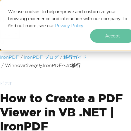
We use cookies to help improve and customize your
browsing experience and interaction with our company. To
find out more, see our
Privacy Policy.
for
.NET
Accept
フッターコンテンツにスキップ
IronPDF
IronPDF ブログ
移行ガイド
WinnovativeからIronPDFへの移行
ビデオ
How to Create a PDF
Viewer in VB .NET |
IronPDF