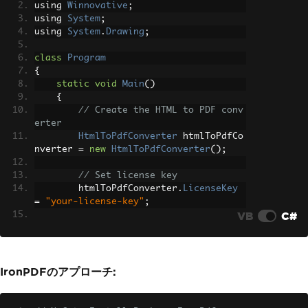
using 
Winnovative
;
using 
System
;
using 
System
.
Drawing
;
class
Program
{
static
void
Main
()
{
// Create the HTML to PDF conv
erter
HtmlToPdfConverter
 htmlToPdfCo
nverter 
=
new
HtmlToPdfConverter
();
// Set license key
        htmlToPdfConverter
.
LicenseKey
=
"your-license-key"
;
VB
C#
// Enable header
        htmlToPdfConverter
.
PdfDocument
Options
.
ShowHeader
=
true
;
        htmlToPdfConverter
.
PdfHeaderOp
IronPDFのアプローチ:
tions
.
HeaderHeight
=
60
;
// Add header text