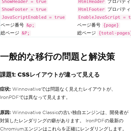
プロパティ
ShowHeader = true
HtmlHeader
プロパティ
ShowFooter = true
HtmlFooter
JavaScriptEnabled = true
EnableJavaScript = t
ページ番号
ページ番号
&p;
{page}
総ページ
総ページ
&P;
{total-pages
一般的な移行の問題と解決策
課題1: CSSレイアウトが違って見える
症状:
Winnovativeでは問題なく見えたレイアウトが、
IronPDFでは異なって見えます。
原因:
Winnovative Classicの古い独自エンジンは、開発者が
対策したレンダリングの癖があります。 IronPDFの最新の
Chromiumエンジンはこれらを正確にレンダリングします。