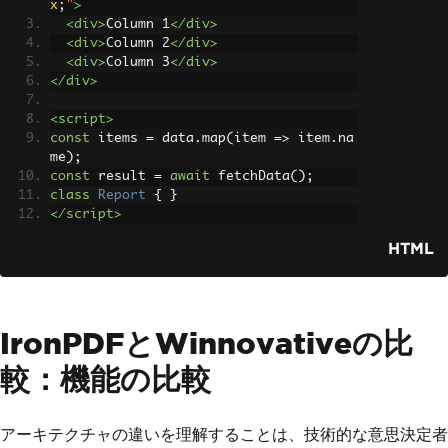
x
;
"
>
<div>
Column 1
</div>
<div>
Column 2
</div>
<div>
Column 3
</div>
</div>
<script>
const
 items 
=
 data
.
map
(
item 
=>
 item
.
na
me
);
const
 result 
=
await
 fetchData
();
class
Report
{
}
</script>
HTML
IronPDFとWinnovativeの比
較：機能の比較
アーキテクチャの違いを理解することは、技術的な意思決定者