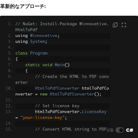
革新的なアプローチ:
// NuGet: Install-Package Winnovative.
HtmlToPdf
using 
Winnovative
;
using 
System
;
class
Program
{
static
void
Main
()
{
// Create the HTML to PDF conv
erter
HtmlToPdfConverter
 htmlToPdfCo
nverter 
=
new
HtmlToPdfConverter
();
// Set license key
        htmlToPdfConverter
.
LicenseKey
=
"your-license-key"
;
VB
C#
// Convert HTML string to PDF
string
 htmlString 
=
"<html><bo