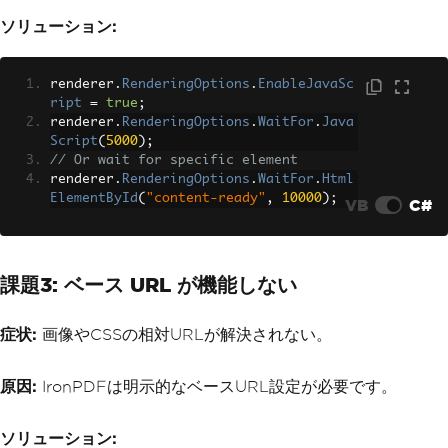
ソリューション:
renderer
.
RenderingOptions
.
EnableJavaSc
ript
=
true
;
renderer
.
RenderingOptions
.
WaitFor
.
Java
Script
(
5000
);
// Or wait for specific element
renderer
.
RenderingOptions
.
WaitFor
.
Html
ElementById
(
"content-ready"
,
10000
);
VB
C#
課題3: ベース URL が機能しない
症状:
画像やCSSの相対URLが解決されない。
原因:
IronPDFは明示的なベースURL設定が必要です。
ソリューション: