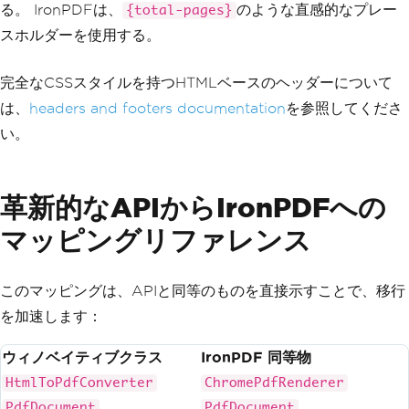
html>"
;
る。 IronPDFは、
のような直感的なプレー
{total-pages}
{
byte
[]
 pdfBytes 
=
 htmlToPdfCon
CenterText
=
"Page {page} 
スホルダーを使用する。
verter
.
ConvertHtml
(
htmlString
,
""
);
of {total-pages}"
,
FontSize
=
10
// Save to file
完全なCSSスタイルを持つHTMLベースのヘッダーについて
};
System
.
IO
.
File
.
WriteAllBytes
は、
headers and footers documentation
を参照してくださ
(
"document.pdf"
,
 pdfBytes
);
// Convert HTML to PDF
い。
string
 htmlString 
=
"<html><bo
Console
.
WriteLine
(
"PDF with he
dy><h1>Document with Header and Footer
ader and footer created successfull
</h1><p>Content goes here</p></body></
y"
);
html>"
;
}
革新的なAPIからIronPDFへの
var
 pdf 
=
 renderer
.
RenderHtmlA
}
sPdf
(
htmlString
);
マッピングリファレンス
// Save to file
        pdf
.
SaveAs
(
"document.pdf"
);
このマッピングは、APIと同等のものを直接示すことで、移行
Console
.
WriteLine
(
"PDF with he
を加速します：
ader and footer created successfull
y"
);
ウィノベイティブクラス
IronPDF 同等物
}
}
HtmlToPdfConverter
ChromePdfRenderer
PdfDocument
PdfDocument