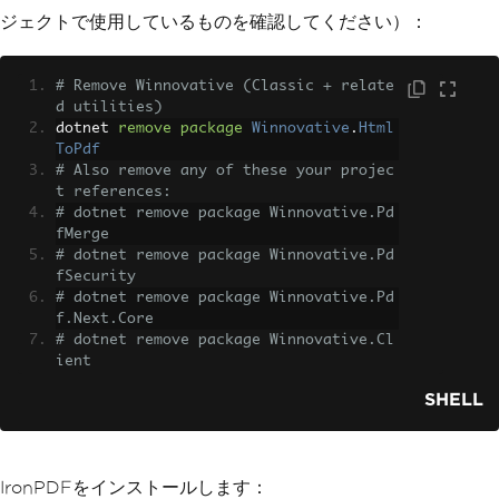
ジェクトで使用しているものを確認してください）：
# Remove Winnovative (Classic + relate
d utilities)
dotnet 
remove
package
Winnovative
.
Html
ToPdf
# Also remove any of these your projec
t references:
# dotnet remove package Winnovative.Pd
fMerge
# dotnet remove package Winnovative.Pd
fSecurity
# dotnet remove package Winnovative.Pd
f.Next.Core
# dotnet remove package Winnovative.Cl
ient
SHELL
IronPDFをインストールします：