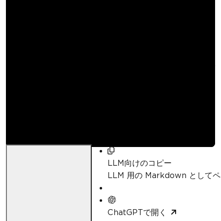
C#でパスワードと権限
でPDFファイルを保護
する方法
Curtis Chau
更新日:
2026年4月23日
LLM向けのコピー
LLM 用の Markdown とし
ChatGPTで開く