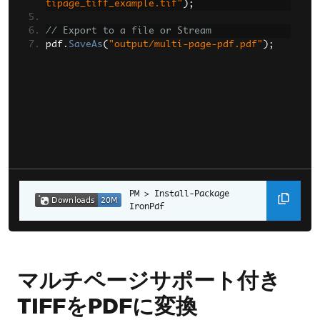
tipage_tiff_example.tif"
);
// Export to a file or Stream
pdf
.
SaveAs
(
"output/multi-page-pdf.pdf"
);
Install-Package 
IronPdf
マルチページサポート付き
TIFFをPDFに変換