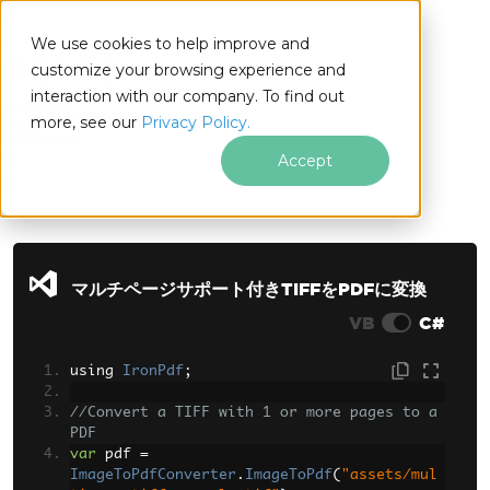
We use cookies to help improve and
customize your browsing experience and
interaction with our company. To find out
for
more, see our
Privacy Policy.
.NET
Accept
フッターコンテンツにスキップ
マルチページサポート付きTIFFをPDFに変換
VB
C#
using 
IronPdf
;
//Convert a TIFF with 1 or more pages to a 
PDF
var
 pdf 
=
ImageToPdfConverter
.
ImageToPdf
(
"assets/mul