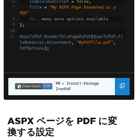
EnableJavaScript
=
false
,
Title
=
"My ASPX Page Rendered as a 
PDF"
//.. many more options available
};
AspxToPdf
.
RenderThisPageAsPdf
(
AspxToPdf
.
Fi
leBehavior
.
Attachment
,
"MyPdfFile.pdf"
,
PdfOptions
);
Install-Package 
IronPdf
ASPX ページを PDF に変
換する設定