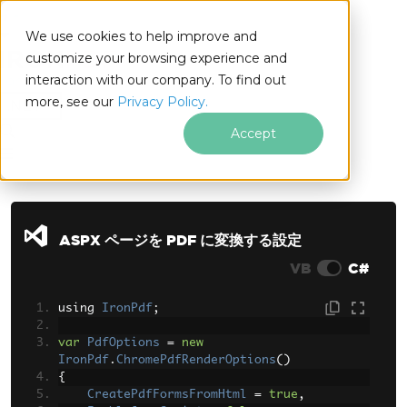
We use cookies to help improve and
customize your browsing experience and
interaction with our company. To find out
for
more, see our
Privacy Policy.
.NET
Accept
フッターコンテンツにスキップ
ASPX ページを PDF に変換する設定
VB
C#
using 
IronPdf
;
var
PdfOptions
=
new
IronPdf
.
ChromePdfRenderOptions
()
{
CreatePdfFormsFromHtml
=
true
,