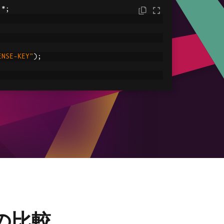
.*;
ENSE-KEY"
);
C:/tmp/IronPdfEngine.log"
));
ored in myPdf as type PdfDocument;
.
renderHtmlAsPdf
(
"<h1> ~Hello World~ </h1
le
ved.pdf"
));
リの比較