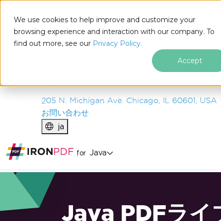
IRON
SOFTWARE
We use cookies to help improve and customize your
製品
browsing experience and interaction with our company. To
find out more, see our
エンタープライズ
Privacy Policy.
ソリューション
Accept
リソース
私たちについて
205 N. Michigan Ave. Chicago, IL 60601, USA
お問い合わせ
ja
Java
for
Java PDFラ