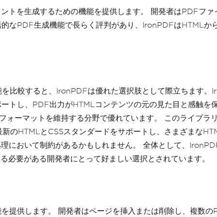
Fドキュメントを生成するための機能を提供します。 開発者はPD
括的なPDF生成機能で長らく評判があり、IronPDFはHTM
能を比較すると、IronPDFは優れた選択肢として際立ちます。I
ポートし、PDF出力がHTMLコンテンツの元の見た目と感触を保
とフォーマットを維持する分野で優れています。 このライブラ
新のHTMLとCSSスタンダードをサポートし、さまざまなHT
処理において制約があるかもしれません。 全体として、IronP
グする必要がある開発者にとって好ましい選択とされています。
能を提供します。 開発者はページを挿入または削除し、複数の