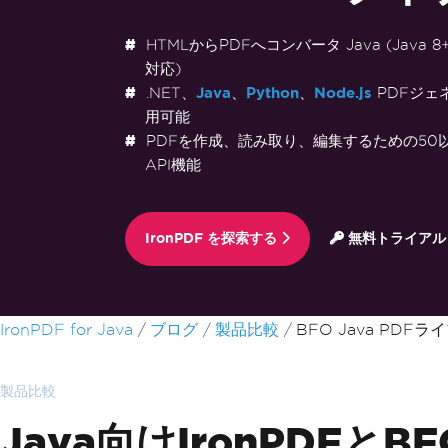
HTMLからPDFへコンバータ Java (Java 8+、
対応)
.NET、
Java
、
Python
、
Node.js
PDFジェ
用可能
PDFを作成、読み取り、編集するための50以上 f
API機能
IronPDF を探索する
無料トライアル
フッターコンテンツにスキップ
IronPDF for Java
ブログ
製品比較
BFO Java PDFラ
製品比較
Java向けIronPDFとB