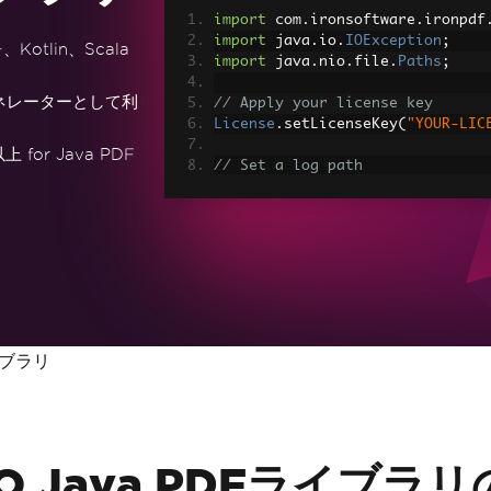
import
 com
.
ironsoftware
.
ironpdf
import
 java
.
io
.
IOException
;
Kotlin、Scala
import
 java
.
nio
.
file
.
Paths
;
ネレーターとして利
// Apply your license key
License
.
setLicenseKey
(
"YOUR-LIC
or Java PDF
// Set a log path
Settings
.
setLogPath
(
Paths
.
get
(
"
// Render the HTML as a PDF. St
PdfDocument
 myPdf 
=
PdfDocument
> Made with IronPDF!"
);
// Save the PdfDocument to a fi
myPdf
.
saveAs
(
Paths
.
get
(
"html_sa
イブラリ
FO Java PDFライブラ