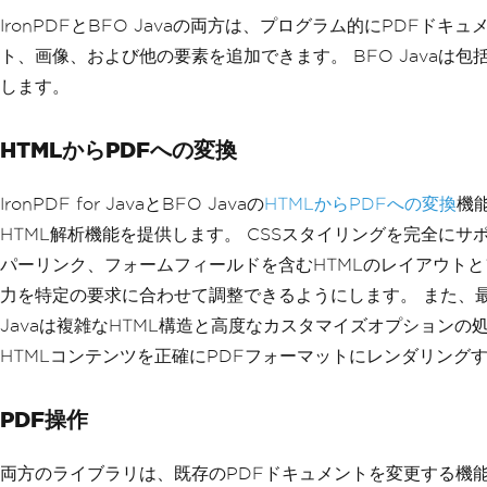
IronPDFとBFO Javaの両方は、プログラム的にPD
ト、画像、および他の要素を追加できます。 BFO Javaは包
します。
HTMLからPDFへの変換
IronPDF for JavaとBFO Javaの
HTMLからPDFへの変換
機
HTML解析機能を提供します。 CSSスタイリングを完全にサ
パーリンク、フォームフィールドを含むHTMLのレイアウト
力を特定の要求に合わせて調整できるようにします。 また、最
Javaは複雑なHTML構造と高度なカスタマイズオプションの
HTMLコンテンツを正確にPDFフォーマットにレンダリン
PDF操作
両方のライブラリは、既存のPDFドキュメントを変更する機