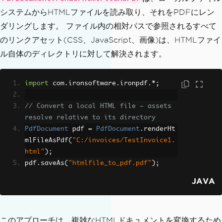
システムからHTMLファイルを読み取り、それをPDFにレン
ダリングします。 ファイル内の相対パスで参照されるすべて
のリンクアセット(CSS、JavaScript、画像)は、HTMLファイ
ル自体のディレクトリに対して解決されます。
import
 com
.
ironsoftware
.
ironpdf
.*;
// Convert a local HTML file — assets 
resolve relative to its directory
PdfDocument
 pdf 
=
PdfDocument
.
renderHt
mlFileAsPdf
(
"C:/invoices/TestInvoice1.
html"
);
pdf
.
saveAs
(
"htmlfile_to_pdf.pdf"
);
JAVA
このアプローチは、複雑なHTMLドキュメントを変換するため