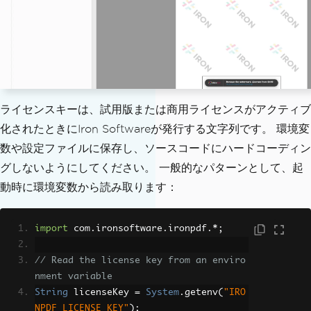
ライセンスキーは、試用版または商用ライセンスがアクティブ
化されたときにIron Softwareが発行する文字列です。 環境変
数や設定ファイルに保存し、ソースコードにハードコーディン
グしないようにしてください。 一般的なパターンとして、起
動時に環境変数から読み取ります：
import
 com
.
ironsoftware
.
ironpdf
.*;
// Read the license key from an enviro
nment variable
String
 licenseKey 
=
System
.
getenv
(
"IRO
NPDF_LICENSE_KEY"
);