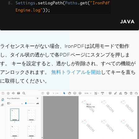
Settings
.
setLogPath
(
Paths
.
get
(
"IronPdf
Engine.log"
));
JAVA
ライセンスキーがない場合、IronPDFは試用モードで動作
し、タイル状の透かしで各PDFページにスタンプを押しま
す。 キーを設定すると、透かしが削除され、すべての機能が
アンロックされます。
無料トライアルを開始
してキーを直ち
に取得してください。