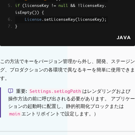
if
(
licenseKey 
!=
null
&&
!
licenseKey
.
isEmpty
())
{
License
.
setLicenseKey
(
licenseKey
);
}
JAVA
この方法でキーをバージョン管理から外し、開発、ステージン
グ、プロダクションの各環境で異なるキーを簡単に使用できま
す。
重要
はレンダリングおよび
Settings.setLogPath
操作方法の前に呼び出される必要があります。 アプリケー
ションの起動時に配置し、静的初期化ブロックまたは
エントリポイントで設定します。）
main