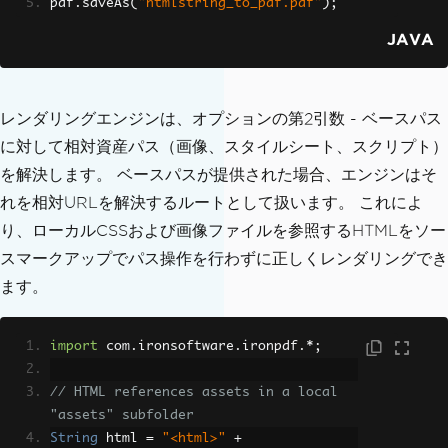
pdf
.
saveAs
(
"htmlstring_to_pdf.pdf"
);
JAVA
レンダリングエンジンは、オプションの第2引数 - ベースパス
に対して相対資産パス（画像、スタイルシート、スクリプト）
を解決します。 ベースパスが提供された場合、エンジンはそ
れを相対URLを解決するルートとして扱います。 これによ
り、ローカルCSSおよび画像ファイルを参照するHTMLをソー
スマークアップでパス操作を行わずに正しくレンダリングでき
ます。
import
 com
.
ironsoftware
.
ironpdf
.*;
// HTML references assets in a local 
"assets" subfolder
String
 html 
=
"<html>"
+