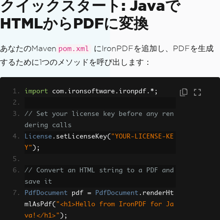
クイックスタート: Javaで
HTMLからPDFに変換
あなたのMaven
にIronPDFを追加し、PDFを生成
pom.xml
するために1つのメソッドを呼び出します：
import
 com
.
ironsoftware
.
ironpdf
.*;
// Set your license key before any ren
dering calls
License
.
setLicenseKey
(
"YOUR-LICENSE-KE
Y"
);
// Convert an HTML string to a PDF and 
save it
PdfDocument
 pdf 
=
PdfDocument
.
renderHt
mlAsPdf
(
"<h1>Hello from IronPDF for Ja
va!</h1>"
);