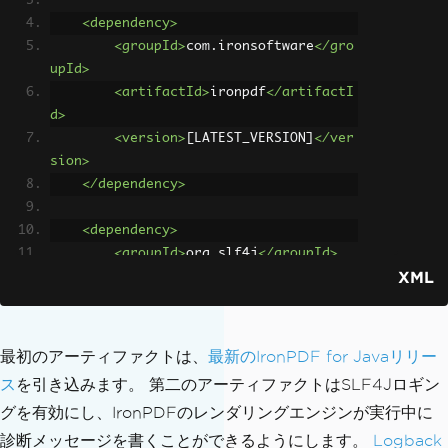
<dependency>
<groupId>
com.ironsoftware
</gro
upId>
<artifactId>
ironpdf
</artifactI
d>
<version>
[LATEST_VERSION]
</ver
sion>
</dependency>
<dependency>
<groupId>
org.slf4j
</groupId>
XML
<artifactId>
slf4j-simple
</arti
factId>
<version>
[LATEST_VERSION]
</ver
sion>
最初のアーティファクトは、
最新のIronPDF for Javaリリー
</dependency>
ス
を引き込みます。 第二のアーティファクトはSLF4Jロギン
</dependencies>
グを有効にし、IronPDFのレンダリングエンジンが実行中に
診断メッセージを書くことができるようにします。
Logback