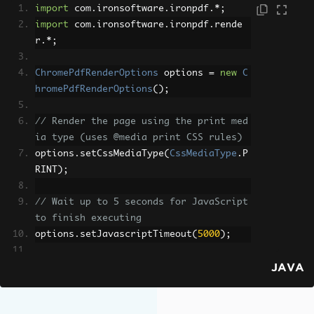
import
 com
.
ironsoftware
.
ironpdf
.*;
import
 com
.
ironsoftware
.
ironpdf
.
rende
r
.*;
ChromePdfRenderOptions
 options 
=
new
C
hromePdfRenderOptions
();
// Render the page using the print med
ia type (uses @media print CSS rules)
options
.
setCssMediaType
(
CssMediaType
.
P
RINT
);
// Wait up to 5 seconds for JavaScript 
to finish executing
options
.
setJavascriptTimeout
(
5000
);
JAVA
// Apply a 1.5x zoom level to scale co
ntent to fit the page
options
.
setZoom
(
150
);