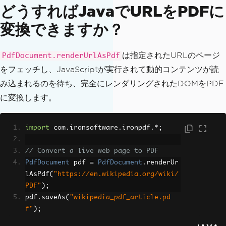
どうすればJavaでURLをPDFに
変換できますか？
は指定されたURLのページ
PdfDocument.renderUrlAsPdf
をフェッチし、JavaScriptが実行されて動的コンテンツが読
み込まれるのを待ち、完全にレンダリングされたDOMをPDF
に変換します。
import
 com
.
ironsoftware
.
ironpdf
.*;
// Convert a live web page to PDF
PdfDocument
 pdf 
=
PdfDocument
.
renderUr
lAsPdf
(
"https://en.wikipedia.org/wiki/
PDF"
);
pdf
.
saveAs
(
"wikipedia_pdf_article.pd
f"
);