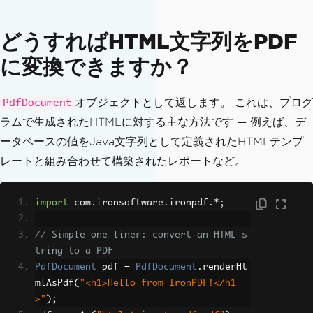
どうすればHTML文字列をPDF
に変換できますか？
オブジェクトとして返します。 これは、プログ
PdfDocument
ラムで生成されたHTMLに対する主な方法です — 例えば、デ
ータベースの値をJava文字列として定義されたHTMLテンプ
レートと組み合わせて構築されたレポートなど。
import
 com
.
ironsoftware
.
ironpdf
.*;
// Simple one-liner: convert an HTML s
tring to a PDF
PdfDocument
 pdf 
=
PdfDocument
.
renderHt
mlAsPdf
(
"<h1>Hello from IronPDF!</h1
>"
);