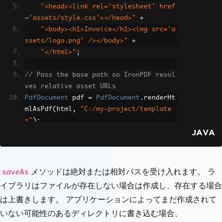
"<head><link rel='stylesheet' href
='assets/style.css'></head>"
+
"<body><h1>Invoice</h1><img src='a
ssets/logo.png' /></body>"
+
"</html>"
;
// Pass the base path so IronPDF resol
ves relative asset URLs
PdfDocument
 pdf 
=
PdfDocument
.
renderHt
mlAsPdf
(
html
,
"C:/my-project/template
s"
);
JAVA
pdf
.
saveAs
(
"invoice.pdf"
);
メソッドは絶対または相対パスを受け入れます。 ラ
saveAs
イブラリはファイルが存在しない場合は作成し、存在する場合
は上書きします。 アプリケーションによってまだ作成されて
いない可能性のあるディレクトリに書き込む場合、