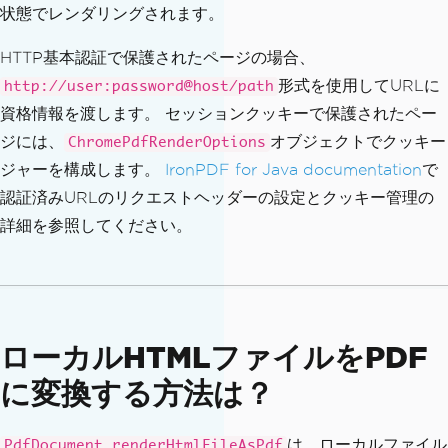
状態でレンダリングされます。
HTTP基本認証で保護されたページの場合、
形式を使用してURLに
http://user:password@host/path
資格情報を渡します。 セッションクッキーで保護されたペー
ジには、
オブジェクトでクッキー
ChromePdfRenderOptions
ジャーを構成します。
IronPDF for Java documentation
で
認証済みURLのリクエストヘッダーの設定とクッキー管理の
詳細を参照してください。
ローカルHTMLファイルをPDF
に変換する方法は？
は、ローカルファイル
PdfDocument.renderHtmlFileAsPdf