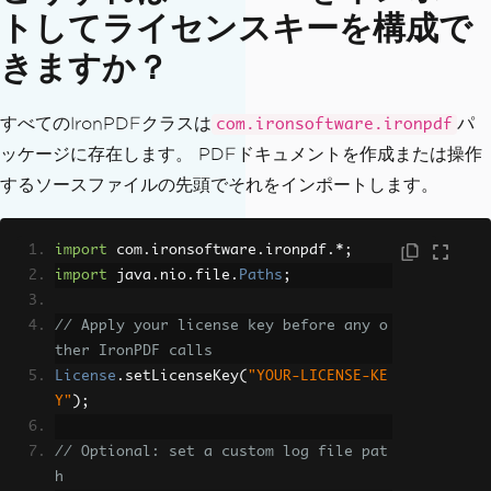
トしてライセンスキーを構成で
きますか？
すべてのIronPDFクラスは
パ
com.ironsoftware.ironpdf
ッケージに存在します。 PDFドキュメントを作成または操作
するソースファイルの先頭でそれをインポートします。
import
 com
.
ironsoftware
.
ironpdf
.*;
import
 java
.
nio
.
file
.
Paths
;
// Apply your license key before any o
ther IronPDF calls
License
.
setLicenseKey
(
"YOUR-LICENSE-KE
Y"
);
// Optional: set a custom log file pat
h