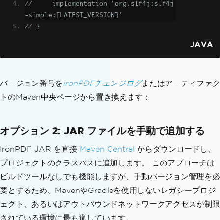
//     implementation 'org.slf4j:slf4j
-simple:[LATEST_VERSION]'
// }
JAVA
バージョン番号を
ironPDFチェンジログ
またはアーティファク
トのMaven中央ページから置き換えます：
オプション 2: JAR ファイルを手動で追加する
IronPDF JAR を直接
Maven Central
からダウンロードし、
プロジェクトのクラスパスに追加します。 このアプローチは
ビルドツールなしでも機能しますが、手動バージョン管理を必
要とするため、MavenやGradleを使用しないレガシープロジ
ェクト、あるいはアウトバウンドネットワークアクセスが制限
されている環境に最も適しています。