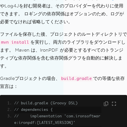
やLog4Jを好む開発者は、そのプロバイダーを代わりに使用
できます。 ロギングの依存関係はオプションのため、ログが
必要でなければ省略してください。
ファイルを保存した後、プロジェクトのルートディレクトリで
を実行し、両方のライブラリをダウンロードし
mvn install
ます。 Maven は、IronPDF が必要とするすべてのトランジ
ティブな依存関係を含む依存関係グラフを自動的に解決しま
す。
Gradleプロジェクトの場合、
での等価な依存
build.gradle
宣言は：
// build.gradle (Groovy DSL)
// dependencies {
//     implementation 'com.ironsoftwar
e:ironpdf:[LATEST_VERSION]'