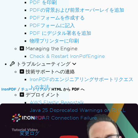
PDF を印刷
PDFの背景および前景オーバーレイを追加
PDFフォームを作成する
PDFフォームに記入
PDF にデジタル署名を追加
物理プリンターに印刷
Managing the Engine
Check & Restart IronPdfEngine
トラブルシューティング
技術サポートへの連絡
IronPDFのエンジニアリングサポートリクエス
トの方法
IronPDF
チュートリアル
HTML から PDF へ
デプロイメント
AWS Elastic Beanstalk
Java 25 Deprecated Warnings on RHEL
Fat JAR Connection Failure
製品更新情報
変更ログ