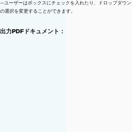
—ユーザーはボックスにチェックを入れたり、ドロップダウン
<
option value
=
'high'
>
High
の選択を変更することができます。
</
option
>
<
option value
=
'medium'
 sel
ected
>
Medium
</
option
>
出力PDFドキュメント：
<
option value
=
'low'
>
Low
</
o
ption
>
</
select
>
</
body
>
</
html
>
""";
// Render HTML — checkbox and combobox 
fields are preserved in the PDF
PdfDocument
 pdfDoc 
=
PdfDocument
.
rende
rHtmlAsPdf
(
htmlContent
);
// Save the document
pdfDoc
.
saveAs
(
"checkboxAndComboboxFor
m.pdf"
);