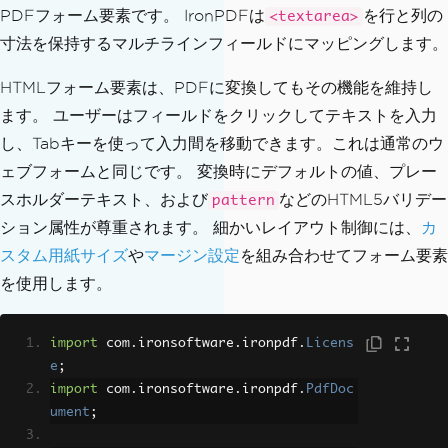
PDFフォーム要素です。 IronPDFは
を行と列の
<textarea>
寸法を保持するマルチラインフィールドにマッピングします。
HTMLフォーム要素は、PDFに変換してもその機能を維持し
ます。 ユーザーはフィールドをクリックしてテキストを入力
し、Tabキーを使って入力間を移動できます。これは通常のウ
ェブフォームと同じです。 変換時にデフォルトの値、プレー
スホルダーテキスト、および
などのHTML5バリデー
pattern
ション属性が尊重されます。 細かいレイアウト制御には、
カ
スタム用紙サイズ
や
マージン設定
を組み合わせてフォーム要素
を使用します。
import
 com
.
ironsoftware
.
ironpdf
.
Licens
e
;
import
 com
.
ironsoftware
.
ironpdf
.
PdfDoc
ument
;