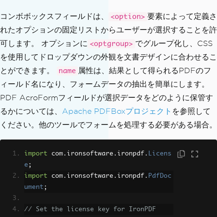
コンボボックスフィールドは、
要素によって定義さ
<option>
れたオプションの固定リストからユーザーが選択することを許
可します。 オプションに
でグループ化し、CSS
<optgroup>
を使用してドロップダウンの外観を文書デザインに合わせるこ
とができます。
属性は、結果として得られるPDFのフ
name
ィールド名になり、フォームデータの抽出を簡単にします。
PDF AcroFormフィールドが選択データをどのように保管す
るかについては、
Apache PDFBoxプロジェクト
を参照して
ください。他のツールでフォームを処理する必要がある場合。
import
 com
.
ironsoftware
.
ironpdf
.
Licens
e
;
import
 com
.
ironsoftware
.
ironpdf
.
PdfDoc
ument
;
// Set the license key for IronPDF