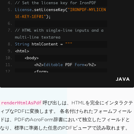
// Set the license key for IronPDF
License
.
setLicenseKey
(
"IRONPDF-MYLICEN
SE-KEY-1EF01"
);
// HTML with single-line inputs and a 
multi-line textarea
String
 htmlContent 
=
"""
<
html
>
<
body
>
<
h2
>
Editable
 PDF 
Form
</
h2
>
<
form
>
JAVA
First
 name
:
<
br
>
<
input ty
pe
=
'text'
 name
=
'firstname'
 value
=
''
>
<
br
>
Last
 name
:
<
br
>
<
input typ
呼び出しは、HTMLを完全にインタラクテ
renderHtmlAsPdf
e
=
'text'
 name
=
'lastname'
 value
=
''
>
<
br
ィブなPDFに変換します。 各名付けられたフォームフィール
>
ドは、PDFのAcroForm辞書において独立したフィールドと
Address
:
<
br
>
<
textarea na
me
=
'address'
 rows
=
'4'
 cols
=
'50'
></
text
なり、標準に準拠した任意のPDFビューアで読み取れます。
area
>