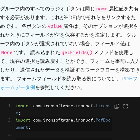
グループ内のすべてのラジオボタンは同じ
属性値を共有
name
する必要があります。これがPDF内でそれらをリンクするた
めです。 各ボタンの
属性は、そのオプションが選択さ
value
れたときにフィールドが何を保存するかを決定します。 グル
ープ内のボタンが選択されていない場合、フィールド値は
です。 読み込まれた
メソッドを使用し
None
getFields()
て、現在の選択を読み戻すことができ、フォームを事前に入力
したり、送信されたデータを検証するワークフローを構築でき
ます。 フォームフィールドを読み取る例については、
PDFフ
ォームデータ例
を参照してください。
import
 com
.
ironsoftware
.
ironpdf
.
Licens
e
;
import
 com
.
ironsoftware
.
ironpdf
.
PdfDoc
ument
;