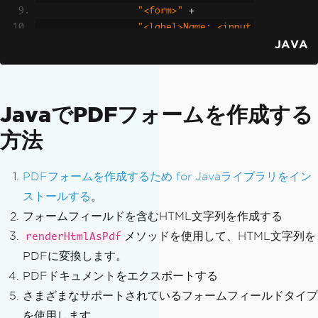
"<form>"
+
"<label>Name: <input 
JAVA
type='text' name='fullname' placeholde
r='Enter name'></label><br>"
+
"<button type='submi
t'>Submit</button>"
+
JavaでPDFフォームを作成する
"</form>"
;
方法
// Render HTML to PDF — form fields ar
e preserved
PdfDocument
 pdf 
=
PdfDocument
.
renderHt
PDFフォームを作成するため for Javaライブラリをイン
mlAsPdf
(
formHtml
);
ストールする
。
pdf
.
saveAs
(
"registration-form.pdf"
);
フォームフィールドを含むHTML文字列を作成する
メソッドを使用して、HTML文字列を
renderHtmlAsPdf
PDFに変換します。
PDFドキュメントをエクスポートする
さまざまなサポートされているフォームフィールドタイプ
を使用します