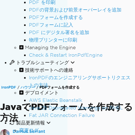
PDF を印刷
PDFの背景および前景オーバーレイを追加
PDFフォームを作成する
PDFフォームに記入
PDF にデジタル署名を追加
物理プリンターに印刷
Managing the Engine
Check & Restart IronPdfEngine
トラブルシューティング
技術サポートへの連絡
IronPDFのエンジニアリングサポートリクエス
トの方法
IronPDF
ハウツー
PDFフォームを作成する
デプロイメント
AWS Elastic Beanstalk
JavaでPDFフォームを作成する
Java 25 Deprecated Warnings on RHEL
方法
Fat JAR Connection Failure
製品更新情報
変更ログ
Darrius Serrant