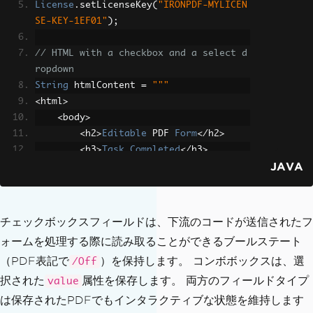
License
.
setLicenseKey
(
"IRONPDF-MYLICEN
SE-KEY-1EF01"
);
// HTML with a checkbox and a select d
ropdown
String
 htmlContent 
=
"""
<
html
>
<
body
>
<
h2
>
Editable
 PDF 
Form
</
h2
>
<
h3
>
Task
Completed
</
h3
>
JAVA
<
label
>
<
input type
=
'checkbox'
 id
=
'taskCompleted'
 name
=
'taskCompleted'
>
Mark
 task as completed
チェックボックスフィールドは、下流のコードが送信されたフ
</
label
>
ォームを処理する際に読み取ることができるブールステート
<
h3
>
Select
Priority
</
h3
>
（PDF表記で
）を保持します。 コンボボックスは、選
/Off
<
label 
for
=
'priority'
>
Choose
 p
riority level
:</
label
>
択された
属性を保存します。 両方のフィールドタイプ
value
<
select id
=
'priority'
 name
=
'pr
は保存されたPDFでもインタラクティブな状態を維持します
iority'
>