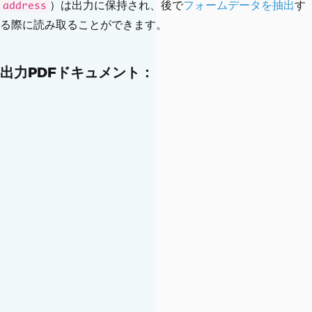
）は出力に保持され、後で
フォームデータを抽出
す
address
</
form
>
る際に読み取ることができます。
</
body
>
</
html
>
""";
出力PDFドキュメント：
// Render HTML — both <input> and <tex
tarea> become interactive PDF fields
PdfDocument
 pdfDoc 
=
PdfDocument
.
rende
rHtmlAsPdf
(
htmlContent
);
// Save the document
pdfDoc
.
saveAs
(
"textAreaAndInputForm.pd
f"
);