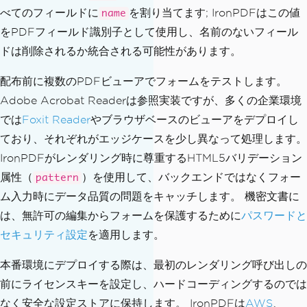
べてのフィールドに
を割り当てます; IronPDFはこの値
name
をPDFフィールド識別子として使用し、名前のないフィール
ドは削除されるか統合される可能性があります。
配布前に複数のPDFビューアでフォームをテストします。
Adobe Acrobat Readerは参照実装ですが、多くの企業環境
では
Foxit Reader
やブラウザベースのビューアをデプロイし
ており、それぞれがエッジケースを少し異なって処理します。
IronPDFがレンダリング時に尊重するHTML5バリデーション
属性（
）を使用して、バックエンドではなくフォー
pattern
ム入力時にデータ品質の問題をキャッチします。 機密文書に
は、無許可の編集からフォームを保護するために
パスワードと
セキュリティ設定
を適用します。
本番環境にデプロイする際は、最初のレンダリング呼び出しの
前にライセンスキーを設定し、ハードコーディングするのでは
なく安全な設定ストアに保持します。 IronPDFは
AWS
、