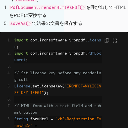
を呼び出してHTML
PdfDocument.renderHtmlAsPdf()
をPDFに変換する
で結果の文書を保存する
saveAs()
import
 com
.
ironsoftware
.
ironpdf
.
Licens
e
;
import
 com
.
ironsoftware
.
ironpdf
.
PdfDoc
ument
;
// Set license key before any renderin
g call
License
.
setLicenseKey
(
"IRONPDF-MYLICEN
SE-KEY-1EF01"
);
// HTML form with a text field and sub
mit button
String
 formHtml 
=
"<h2>Registration Fo
rm</h2>"
+