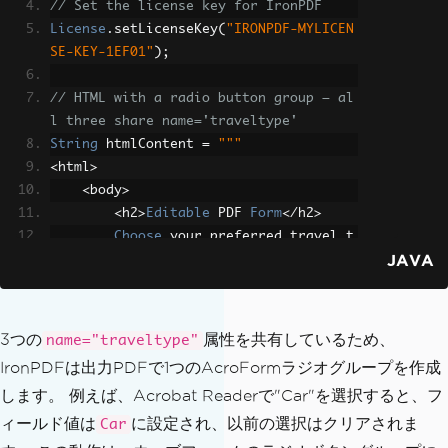
// Set the license key for IronPDF
License
.
setLicenseKey
(
"IRONPDF-MYLICEN
SE-KEY-1EF01"
);
// HTML with a radio button group — al
l three share name='traveltype'
String
 htmlContent 
=
"""
<
html
>
<
body
>
<
h2
>
Editable
 PDF 
Form
</
h2
>
Choose
 your preferred travel t
JAVA
ype
:
<
br
>
<
input type
=
'radio'
 name
=
'trav
eltype'
 value
=
'Bike'
>
Bike
<
br
>
<
input type
=
'radio'
 name
=
'trav
3つの
属性を共有しているため、
name="traveltype"
eltype'
 value
=
'Car'
>
Car
<
br
>
IronPDFは出力PDFで1つのAcroFormラジオグループを作成
<
input type
=
'radio'
 name
=
'trav
します。 例えば、Acrobat Readerで"Car"を選択すると、フ
eltype'
 value
=
'Airplane'
>
Airplane
</
body
>
ィールド値は
に設定され、以前の選択はクリアされま
Car
</
html
>