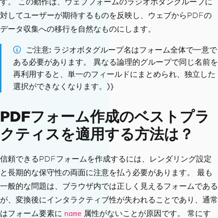
す。 この動作は、ウェブフォームのラジオボタングループに
""";
対してユーザーが期待するものを反映し、ウェブからPDFの
データ収集への移行を自然なものにします。
// Render HTML — all three radio input
s become one grouped field in the PDF
ご注意
ラジオボタグループ名はフォーム全体で一意で
PdfDocument
 pdfDoc 
=
PdfDocument
.
rende
ある必要があります。 異なる論理的グループで同じ名前を
rHtmlAsPdf
(
htmlContent
);
再利用すると、単一のフィールドにまとめられ、独立した
選択ができなくなります。)}
// Save the document
pdfDoc
.
saveAs
(
"radioButtonForm.pdf"
);
PDFフォーム作成のベストプラ
クティスを適用する方法は？
信頼できるPDFフォームを作成するには、レンダリング設定
と長期的な保守性の両面に注意を払う必要があります。 最も
一般的な問題は、ブラウザ内では正しく見えるフォームである
が、変換後にインタラクティブ性が失われることであり、通常
はフォーム要素に
属性がないことが原因です。 常にす
name