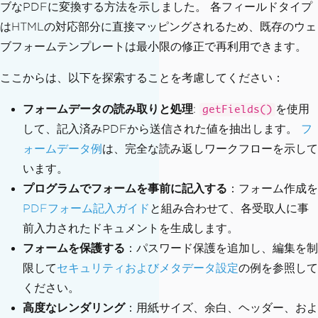
ブなPDFに変換する方法を示しました。 各フィールドタイプ
はHTMLの対応部分に直接マッピングされるため、既存のウェ
ブフォームテンプレートは最小限の修正で再利用できます。
ここからは、以下を探索することを考慮してください：
フォームデータの読み取りと処理
:
を使用
getFields()
して、記入済みPDFから送信された値を抽出します。
フ
ォームデータ例
は、完全な読み返しワークフローを示して
います。
プログラムでフォームを事前に記入する
：フォーム作成を
PDFフォーム記入ガイド
と組み合わせて、各受取人に事
前入力されたドキュメントを生成します。
フォームを保護する
：パスワード保護を追加し、編集を制
限して
セキュリティおよびメタデータ設定
の例を参照して
ください。
高度なレンダリング
：用紙サイズ、余白、ヘッダー、およ