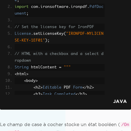
e
;
import
 com
.
ironsoftware
.
ironpdf
.
PdfDoc
ument
;
// Set the license key for IronPDF
License
.
setLicenseKey
(
"IRONPDF-MYLICEN
SE-KEY-1EF01"
);
// HTML with a checkbox and a select d
ropdown
String
 htmlContent 
=
"""
<
html
>
<
body
>
<
h2
>
Editable
 PDF 
Form
</
h2
>
<
h3
>
Task
Completed
</
h3
>
JAVA
<
label
>
<
input type
=
'checkbox'
 id
=
'taskCompleted'
 name
=
'taskCompleted'
>
Mark
 task as completed
Le champ de case à cocher stocke un état booléen (
/On
</
label
>