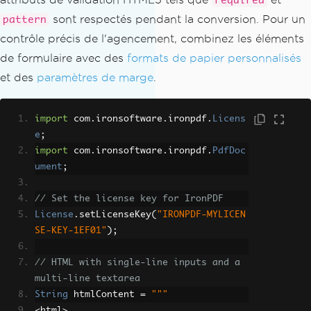
required
sont respectés pendant la conversion. Pour un
pattern
contrôle précis de l'agencement, combinez les éléments
de formulaire avec des
formats de papier personnalisés
et des
paramètres de marge
.
import
 com
.
ironsoftware
.
ironpdf
.
Licens
e
;
import
 com
.
ironsoftware
.
ironpdf
.
PdfDoc
ument
;
// Set the license key for IronPDF
License
.
setLicenseKey
(
"IRONPDF-MYLICEN
SE-KEY-1EF01"
);
// HTML with single-line inputs and a 
multi-line textarea
String
 htmlContent 
=
"""
<
html
>