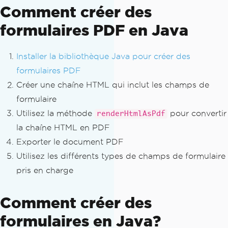
Comment créer des
"</form>"
;
formulaires PDF en Java
// Render HTML to PDF — form fields ar
e preserved
PdfDocument
 pdf 
=
PdfDocument
.
renderHt
Installer la bibliothèque Java pour créer des
mlAsPdf
(
formHtml
);
formulaires PDF
pdf
.
saveAs
(
"registration-form.pdf"
);
Créer une chaîne HTML qui inclut les champs de
formulaire
Utilisez la méthode
pour convertir
renderHtmlAsPdf
la chaîne HTML en PDF
Exporter le document PDF
Utilisez les différents types de champs de formulaire
pris en charge
Comment créer des
formulaires en Java?