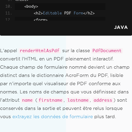
<
body
>
<
h2
>
Editable
 PDF 
Form
</
h2
>
<
form
>
JAVA
First
 name
:
<
br
>
<
input ty
pe
=
'text'
 name
=
'firstname'
 value
=
''
>
<
br
>
Last
 name
:
<
br
>
<
input typ
L'appel
sur la classe
renderHtmlAsPdf
PdfDocument
e
=
'text'
 name
=
'lastname'
 value
=
''
>
<
br
convertit l'HTML en un PDF pleinement interactif.
>
Chaque champ de formulaire nommé devient un champ
Address
:
<
br
>
<
textarea na
me
=
'address'
 rows
=
'4'
 cols
=
'50'
></
text
distinct dans le dictionnaire AcroForm du PDF, lisible
area
>
par n'importe quel visualiseur de PDF conforme aux
</
form
>
normes. Les noms de champs que vous définissez dans
</
body
>
l'attribut
(
,
,
) sont
name
firstname
lastname
address
</
html
>
conservés dans la sortie et peuvent être relus lorsque
""";
vous
extrayez les données de formulaire
plus tard.
// Render HTML — both <input> and <tex
tarea> become interactive PDF fields