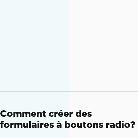
rHtmlAsPdf
(
htmlContent
);
// Save the document
pdfDoc
.
saveAs
(
"checkboxAndComboboxFor
m.pdf"
);
Comment créer des
formulaires à boutons radio?