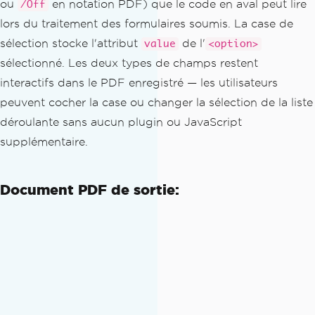
ou
en notation PDF) que le code en aval peut lire
/Off
<
h3
>
Select
Priority
</
h3
>
lors du traitement des formulaires soumis. La case de
<
label 
for
=
'priority'
>
Choose
 p
riority level
:</
label
>
sélection stocke l'attribut
de l'
value
<option>
<
select id
=
'priority'
 name
=
'pr
sélectionné. Les deux types de champs restent
iority'
>
interactifs dans le PDF enregistré — les utilisateurs
<
option value
=
'high'
>
High
peuvent cocher la case ou changer la sélection de la liste
</
option
>
déroulante sans aucun plugin ou JavaScript
<
option value
=
'medium'
 sel
ected
>
Medium
</
option
>
supplémentaire.
<
option value
=
'low'
>
Low
</
o
ption
>
Document PDF de sortie:
</
select
>
</
body
>
</
html
>
""";
// Render HTML — checkbox and combobox 
fields are preserved in the PDF
PdfDocument
 pdfDoc 
=
PdfDocument
.
rende