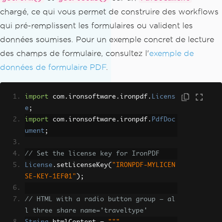
chargé, ce qui vous permet de construire des workflows
qui pré-remplissent les formulaires ou valident les
données soumises. Pour un exemple concret de lecture
des champs de formulaire, consultez l'
exemple de
données de formulaire PDF
.
import
 com
.
ironsoftware
.
ironpdf
.
Licens
e
;
import
 com
.
ironsoftware
.
ironpdf
.
PdfDoc
ument
;
// Set the license key for IronPDF
License
.
setLicenseKey
(
"IRONPDF-MYLICEN
SE-KEY-1EF01"
);
// HTML with a radio button group — al
l three share name='traveltype'