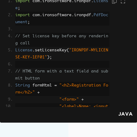
import
 com
.
ironsoftware
.
ironpdf
.
Licens
e
;
import
 com
.
ironsoftware
.
ironpdf
.
PdfDoc
ument
;
// Set license key before any renderin
g call
License
.
setLicenseKey
(
"IRONPDF-MYLICEN
SE-KEY-1EF01"
);
// HTML form with a text field and sub
mit button
String
 formHtml 
=
"<h2>Registration Fo
rm</h2>"
+
"<form>"
+
"<label>Name: <input 
JAVA
type='text' name='fullname' placeholde
r='Enter name'></label><br>"
+
"<button type='submi
t'>Submit</button>"
+