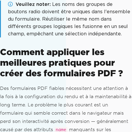
Veuillez noter
Les noms des groupes de
// Save the document
boutons radio doivent être uniques dans l'ensemble
pdfDoc
.
saveAs
(
"radioButtonForm.pdf"
);
du formulaire. Réutiliser le même nom dans
différents groupes logiques les fusionne en un seul
champ, empêchant une sélection indépendante.
Comment appliquer les
meilleures pratiques pour
créer des formulaires PDF ?
Des formulaires PDF fiables nécessitent une attention à
la fois à la configuration du rendu et à la maintenabilité à
long terme. Le problème le plus courant est un
formulaire qui semble correct dans le navigateur mais
perd son interactivité après conversion — généralement
causé par des attributs
manquants sur les
name