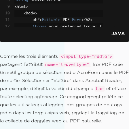
String
 htmlContent 
=
"""
<
html
>
<
body
>
<
h2
>
Editable
 PDF 
Form
</
h2
>
Choose
 your preferred travel t
JAVA
ype
:
<
br
>
<
input type
=
'radio'
 name
=
'trav
eltype'
 value
=
'Bike'
>
Bike
<
br
>
<
input type
=
'radio'
 name
=
'trav
Comme les trois éléments
<input type="radio">
eltype'
 value
=
'Car'
>
Car
<
br
>
partagent l'attribut
, IronPDF crée
name="traveltype"
<
input type
=
'radio'
 name
=
'trav
un seul groupe de sélection radio AcroForm dans le PDF
eltype'
 value
=
'Airplane'
>
Airplane
</
body
>
de sortie. Sélectionner "Voiture" dans Acrobat Reader,
</
html
>
par exemple, définit la valeur du champ à
et efface
Car
""";
toute sélection antérieure. Ce comportement reflète ce
que les utilisateurs attendent des groupes de boutons
// Render HTML — all three radio input
radio dans les formulaires web, rendant la transition de
s become one grouped field in the PDF
PdfDocument
 pdfDoc 
=
PdfDocument
.
rende
la collecte de données web au PDF naturelle.
rHtmlAsPdf
(
htmlContent
);