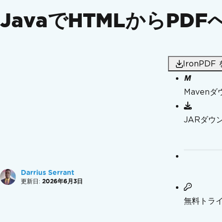
デプロイメント
JavaでHTMLからPDF
AWS Elastic Beanstalk
Java 25 Deprecated Warnings on RHEL
Fat JAR Connection Failure
製品更新情報
変更ログ
IronPD
ビデオチュートリアル
検索
Maven
JARダウ
Darrius Serrant
更新日:
2026年6月3日
無料トラ