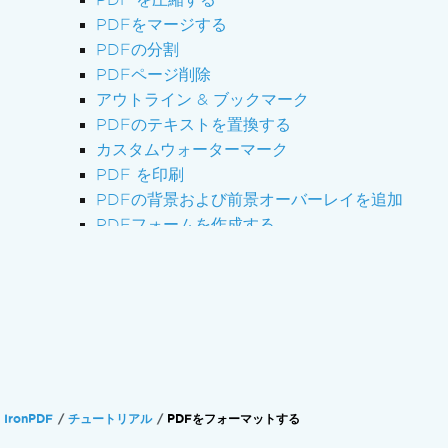
PDFをマージする
PDFの分割
PDFページ削除
アウトライン & ブックマーク
PDFのテキストを置換する
カスタムウォーターマーク
PDF を印刷
PDFの背景および前景オーバーレイを追加
PDFフォームを作成する
PDFフォームに記入
PDF にデジタル署名を追加
物理プリンターに印刷
Managing the Engine
Check & Restart IronPdfEngine
トラブルシューティング
技術サポートへの連絡
IronPDF
チュートリアル
PDFをフォーマットする
IronPDFのエンジニアリングサポートリクエス