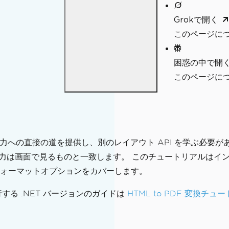
Grokで開く
このページにつ
困惑の中で開
このページについ
から PDF 出力への直接の道を提供し、別のレイアウト API を学
DF 出力は画面で見るものと一致します。 このチュートリアルはインス
ォーマットオプションをカバーします。
 並行する .NET バージョンのガイドは
HTML to PDF 変換チュート