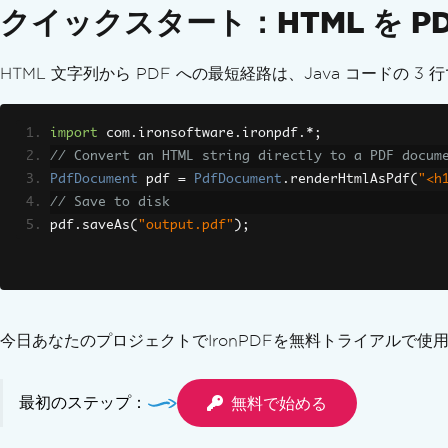
クイックスタート：HTML を P
HTML 文字列から PDF への最短経路は、Java コードの 3 
import
 com
.
ironsoftware
.
ironpdf
.*;
// Convert an HTML string directly to a PDF docum
PdfDocument
 pdf 
=
PdfDocument
.
renderHtmlAsPdf
(
"<h
// Save to disk
pdf
.
saveAs
(
"output.pdf"
);
今日あなたのプロジェクトでIronPDFを無料トライアルで使
最初のステップ：
無料で始める