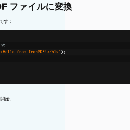
DF ファイルに変換
行です：
ent
1>Hello from IronPDF!</h1>"
);
用開始。