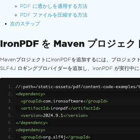
PDF に透かしを適用する方法
PDF ファイルを圧縮する方法
次のステップ
IronPDF を Maven プロジ
MavenプロジェクトにIronPDFを追加するには、プロジェク
SLF4J ロギングプロバイダーを追加し、IronPDF が実
//:path=/static-assets/pdf/content-code-examples/
<dependency>
<groupId>
com.ironsoftware
</groupId>
<artifactId>
ironpdf
</artifactId>
<version>
2024.9.1
</version>
</dependency>
<dependency>
<groupId>
org.slf4j
</groupId>