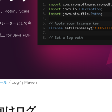
import
 com
.
ironsoftware
.
ironpdf
import
 java
.
io
.
IOException
;
Kotlin、Scala
import
 java
.
nio
.
file
.
Paths
;
ネレーターとして利
// Apply your license key
License
.
setLicenseKey
(
"YOUR-LIC
or Java PDF
// Set a log path
Settings
.
setLogPath
(
Paths
.
get
(
"
// Render the HTML as a PDF. St
PdfDocument
 myPdf 
=
PdfDocument
> Made with IronPDF!"
);
// Save the PdfDocument to a fi
myPdf
.
saveAs
(
Paths
.
get
(
"html_sa
ツール
Log4j Maven
a向けログ