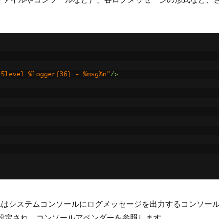
-5level %logger{36} - %msg%n"
/>
それはシステムコンソールにログメッセージを出力するコンソー
設定され、コンソールアペンダーを参照します。