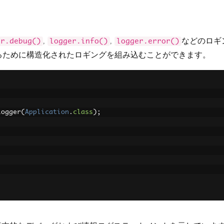
,
,
などのロギ
er.debug()
logger.info()
logger.error()
るために構造化されたロギングを組み込むことができます。
Logger
(
Application
.
class
);