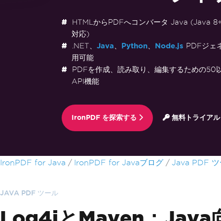
HTMLからPDFへコンバータ Java (Java 8+、
対応)
.NET、
Java
、
Python
、
Node.js
PDFジェ
用可能
PDFを作成、読み取り、編集するための50以上 f
API機能
IronPDF を探索する
無料トライアル
フッターコンテンツにスキップ
IronPDF for Java
IronPDF for Javaブログ
Java PDF 
JAVA PDF ツール
Log4jとMaven：Jav