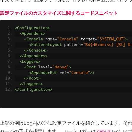
設定ファイルのカスタマイズに関するコードスニペット
<Configuration>
<Appenders>
<Console
name
=
"Console"
target
=
"SYSTEM_OUT"
>
<PatternLayout
pattern
=
"%d{HH:mm:ss} [%t] %
</Console>
</Appenders>
<Loggers>
<Root
level
=
"debug"
>
<AppenderRef
ref
=
"Console"
/>
</Root>
</Loggers>
</Configuration>
上記の例はLog4jのXML設定ファイルを紹介しています。
セージの形式を指定します。 ルートロガーは
レベルに
debug