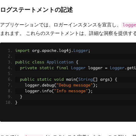
ログステートメントの記述
アプリケーションでは、ロガーインスタンスを宣言し、
logg
まれます。 これらのステートメントは、詳細な洞察を提供す
import
 org
.
apache
.
log4j
.
Logger
;
public
class
Application
{
private
static
final
Logger
 logger 
=
Logger
.
get
public
static
void
 main
(
String
[]
 args
)
{
    logger
.
debug
(
"Debug message"
);
    logger
.
info
(
"Info message"
);
}
}