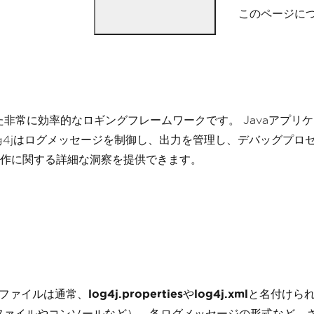
このページについ
よって開発された非常に効率的なロギングフレームワークです。 Jav
g4jはログメッセージを制御し、出力を管理し、デバッグプロ
作に関する詳細な洞察を提供できます。
のファイルは通常、
log4j.properties
や
log4j.xml
と名付けら
ファイルやコンソールなど）、各ログメッセージの形式など、