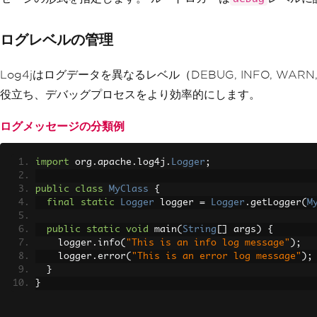
ログレベルの管理
Log4jはログデータを異なるレベル（DEBUG, INFO, 
役立ち、デバッグプロセスをより効率的にします。
ログメッセージの分類例
import
 org
.
apache
.
log4j
.
Logger
;
public
class
MyClass
{
final
static
Logger
 logger 
=
Logger
.
getLogger
(
M
public
static
void
 main
(
String
[]
 args
)
{
    logger
.
info
(
"This is an info log message"
);
    logger
.
error
(
"This is an error log message"
);
}
}