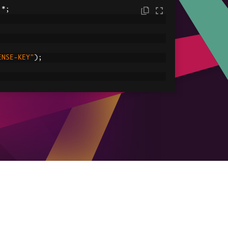
.*;
ENSE-KEY"
);
C:/tmp/IronPdfEngine.log"
));
ored in myPdf as type PdfDocument;
.
renderHtmlAsPdf
(
"<h1> ~Hello World~ </h1
le
ved.pdf"
));