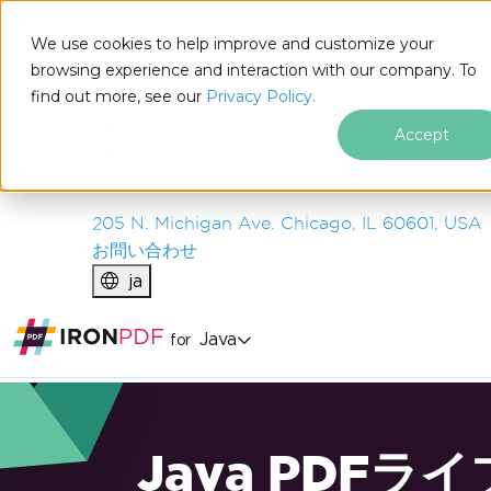
IRON
SOFTWARE
We use cookies to help improve and customize your
製品
browsing experience and interaction with our company. To
find out more, see our
エンタープライズ
Privacy Policy.
ソリューション
Accept
リソース
私たちについて
205 N. Michigan Ave. Chicago, IL 60601, USA
お問い合わせ
ja
Java
for
Java PDFラ