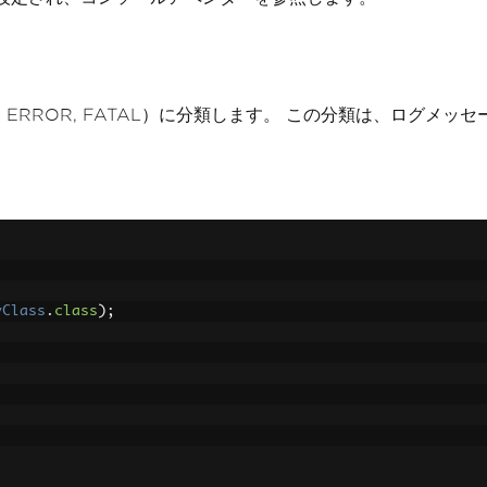
WARN, ERROR, FATAL）に分類します。 この分類は、
yClass
.
class
);