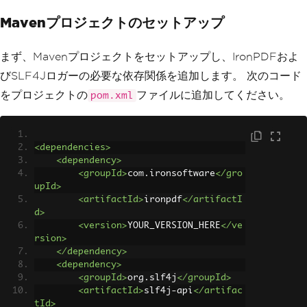
Mavenプロジェクトのセットアップ
まず、Mavenプロジェクトをセットアップし、IronPDFおよ
びSLF4Jロガーの必要な依存関係を追加します。 次のコード
をプロジェクトの
ファイルに追加してください。
pom.xml
<dependencies>
<dependency>
<groupId>
com.ironsoftware
</gro
upId>
<artifactId>
ironpdf
</artifactI
d>
<version>
YOUR_VERSION_HERE
</ve
rsion>
</dependency>
<dependency>
<groupId>
org.slf4j
</groupId>
<artifactId>
slf4j-api
</artifac
tId>