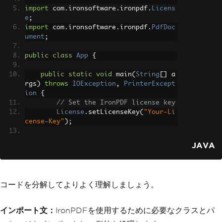
import
 com
.
ironsoftware
.
ironpdf
.
Licens
e
;
import
 com
.
ironsoftware
.
ironpdf
.
PdfDoc
ument
;
public
class
App
{
public
static
void
 main
(
String
[]
 a
rgs
)
throws
IOException
,
PrinterExcept
ion
{
// Set the IronPDF license key
License
.
setLicenseKey
(
"Your-Li
cense-Key"
);
// Load the PDF file
JAVA
PdfDocument
 pdf 
=
new
PdfDocum
ent
(
Paths
.
get
(
"C:\\dotnet.pdf"
));
// Extract text from the PDF f
コードを分解してよりよく理解しましょう。
ile
String
 text 
=
 pdf
.
extractAllTe
xt
();
インポート文：
IronPDFを使用するために必要なクラスとパ