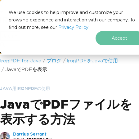
We use cookies to help improve and customize your
browsing experience and interaction with our company. To
find out more, see our
Privacy Policy.
for
Java
Accept
フッターコンテンツにスキップ
IronPDF for Java
ブログ
IronPDFをJavaで使用
JavaでPDFを表示
JAVA用IRONPDFの使用
JavaでPDFファイルを
表示する方法
Darrius Serrant