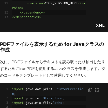
<version>
YOUR_VERSION_HERE
</ve
rsion>
</dependency>
</dependencies>
XML
PDFファイルを表示するため for Javaクラスの
作成
次に、PDFファイルからテキストを読み取ったり抽出したり
するためにIronPDFを使用するJavaクラスを作成します。次
のコードをテンプレートとして使用してください。
import
 java
.
awt
.
print
.
PrinterExceptio
n
;
import
 java
.
io
.
IOException
;
import
 java
.
nio
.
file
.
Paths
;