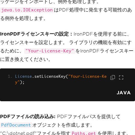
ッケージをインポートし、例外を処理します。
// Display the extracted text
System
.
out
.
println
(
"Text extra
はPDF処理中に発生する可能性のあ
java.io.IOException
cted from the PDF: "
+
 text
);
る例外を処理します。
}
}
IronPDFライセンスキーの設定：
IronPDFを使用する前に、
ライセンスキーを設定します。 ライブラリの機能を有効にす
るために、
をIronPDFライセンスキー
"Your-License-Key"
に置き換えてください。
License
.
setLicenseKey
(
"Your-License-Ke
y"
);
JAVA
PDFファイルの読み込み:
PDFファイルパスを提供して
オブジェクトを作成します。
PdfDocument
"C:\dotnet.pdf"ファイルを指す
を使用します。
Paths.get