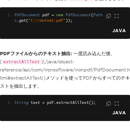
PdfDocument
 pdf 
=
new
PdfDocument
(
Path
s
.
get
(
"C:\\dotnet.pdf"
));
JAVA
PDFファイルからのテキスト抽出:
一度読み込んだ後、
[
](/java/object-
extractAllText
reference/api/com/ironsoftware/ironpdf/PdfDocument.h
tml#extractAllText()メソッドを使ってPDFからすべてのテキ
ストを抽出します。
String
 text 
=
 pdf
.
extractAllText
();
JAVA