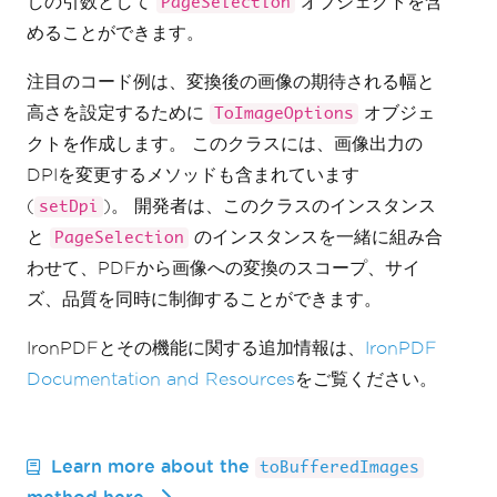
しの引数として
オブジェクトを含
PageSelection
}
めることができます。
注目のコード例は、変換後の画像の期待される幅と
高さを設定するために
オブジェ
ToImageOptions
クトを作成します。 このクラスには、画像出力の
DPIを変更するメソッドも含まれています
(
)。 開発者は、このクラスのインスタンス
setDpi
と
のインスタンスを一緒に組み合
PageSelection
わせて、PDFから画像への変換のスコープ、サイ
ズ、品質を同時に制御することができます。
IronPDFとその機能に関する追加情報は、
IronPDF
Documentation and Resources
をご覧ください。
Learn more about the
toBufferedImages
method here.