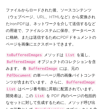
// Call the toBufferedImage method along 
ファイルからロードされた後、ソースコンテンツ
with a PageSelection object to choose the 
pages from which to
（ウェブページ、URL、HTMLなど）から変換され
// extract the images
たIronPDFは、ネットワークを介して送信するなど
//
// Available PageSelection methods 
の用途で、ファイルシステムに保存、データベース
include: allPages, lastPage, firstPage, 
に格納、または送信するためにPDFドキュメントの
singlePage(int pageIndex),
// and pageRange(int startingPage, int 
ページを画像にエクスポートできます。
endingPage)
List
<
BufferedImage
>
 sizedExtractedImages 
=
メソッドは
を返し、
toBufferedImages
List
pdf
.
toBufferedImages
(
rasterOptions
,
オブジェクトのコレクションを含
BufferedImage
PageSelection
.
allPages
());
みます。 各
には、元の
BufferedImage
// Save all the extracted images to a file 
の単一ページ用の画像バイトコンテ
PdfDocument
location
int
 i 
=
1
;
ンツが含まれています。 さらに、
BufferedImage
for
(
BufferedImage
 extractedImage 
:
はページ番号順に昇順に配置されています。
List
sizedExtractedImages
)
{
String
 fileName 
=
"assets/images/"
+
開発者は、この
を PDF 内のページの包括的
List
i
++
+
".png"
;
なセットに対して生成するために、メソッド呼び出
ImageIO
.
write
(
extractedImage
,
"PNG"
,
new
File
(
fileName
));