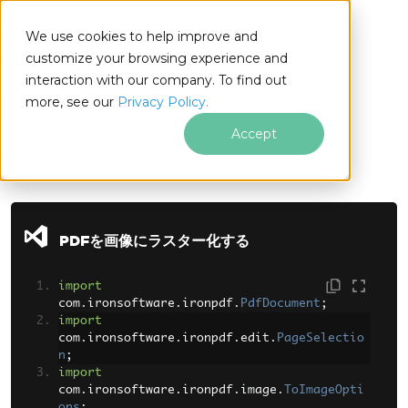
We use cookies to help improve and
customize your browsing experience and
interaction with our company. To find out
for
more, see our
Privacy Policy.
Java
Accept
フッターコンテンツにスキップ
PDFを画像にラスター化する
import
com
.
ironsoftware
.
ironpdf
.
PdfDocument
;
import
com
.
ironsoftware
.
ironpdf
.
edit
.
PageSelectio
n
;
import
com
.
ironsoftware
.
ironpdf
.
image
.
ToImageOpti
ons
;