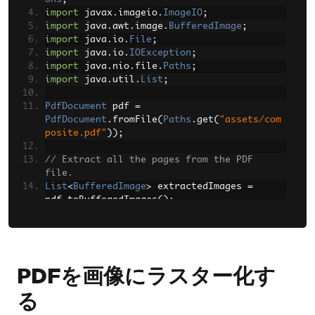
import
 javax
.
imageio
.
ImageIO
;
import
 java
.
awt
.
image
.
BufferedImage
;
import
 java
.
io
.
File
;
import
 java
.
io
.
IOException
;
import
 java
.
nio
.
file
.
Paths
;
import
 java
.
util
.
List
;
PdfDocument
 pdf 
=
PdfDocument
.
fromFile
(
Paths
.
get
(
"assets/com
posite.pdf"
));
// Extract all the pages from the PDF 
file.
List
<
BufferedImage
>
 extractedImages 
=
pdf
.
toBufferedImages
();
// With the ToImageOptions object, specify 
maximum image dimensions for each
// extracted image, as well as their DPI
ToImageOptions
 rasterOptions 
=
new
PDFを画像にラスター化す
ToImageOptions
();
る
rasterOptions
.
setImageMaxHeight
(
100
);
rasterOptions
.
setImageMaxWidth
(
100
);