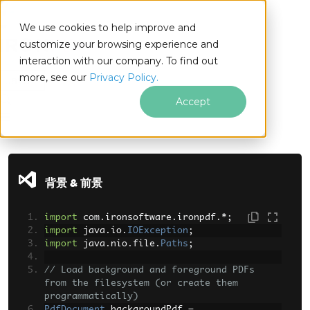
We use cookies to help improve and
customize your browsing experience and
interaction with our company. To find out
for
more, see our
Privacy Policy.
Java
Accept
フッターコンテンツにスキップ
背景 & 前景
import
 com
.
ironsoftware
.
ironpdf
.*;
import
 java
.
io
.
IOException
;
import
 java
.
nio
.
file
.
Paths
;
// Load background and foreground PDFs 
from the filesystem (or create them 
programmatically)  
PdfDocument
 backgroundPdf 
=