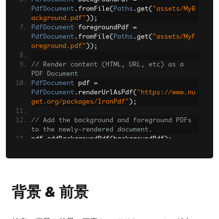
PdfDocument
.
fromFile
(
Paths
.
get
(
"assets/MyB
ackground.pdf"
));
PdfDocument
 foregroundPdf 
=
PdfDocument
.
fromFile
(
Paths
.
get
(
"assets/MyF
oreground.pdf"
));
// Render content (HTML, URL, etc) as a 
PDF Document  
PdfDocument
 pdf 
=
PdfDocument
.
renderUrlAsPdf
(
"https://www.nu
get.org/packages/IronPdf"
);
// Add the background and foreground PDFs 
to the newly-rendered document.  
pdf
.
addBackgroundPdf
(
backgroundPdf
);
pdf
.
addForegroundPdf
(
foregroundPdf
);
pdf
.
saveAs
(
Paths
.
get
(
"assets/BackgroundFor
egroundPdf.pdf"
));
背景 & 前景