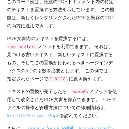
このコード例は、任意のPDFドキュメント内の特定
のテキストを置換する方法を示しています。 この機
能は、新しくレンダリングされたPDFと既存のPDF
の両方に適用できます。
PDF文書内のテキストを置換するには、
メソッドを利用できます。 それは、
replaceText
見つける古いテキスト、新しいテキストに置換する
もの、そしてこの置換が行われるべきページインデ
ックスの3つの引数を必要とします。 この例では、
指定されたページで
に置き換えます。
".NET7"
テキストの置換が完了したら、
メソッドを使
SaveAs
用して改変されたPDF文書を保存できます。 PDFフ
ァイルの操作と管理方法についての詳細情報は、
IronPDF Features Page
を訪れてください。
さらに、
IronOCR for OCR機能
、
IronBarcode for