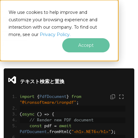
We use cookies to help improve and
customize your browsing experience and
interaction with our company. To find out
for
more, see our
Privacy Policy.
Node.js
Accept
フッターコンテンツにスキップ
テキスト検索と置換
import
{
PdfDocument
}
from
"@ironsoftware/ironpdf"
;
(
async
()
=>
{
// Render new PDF document
const
 pdf 
=
await
PdfDocument
.
fromHtml
(
"<h1>.NET6</h1>"
);