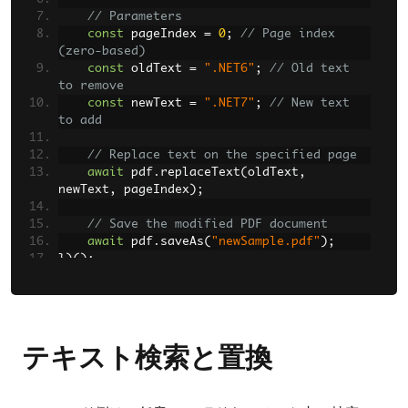
// Parameters
const
 pageIndex 
=
0
;
// Page index 
(zero-based)
const
 oldText 
=
".NET6"
;
// Old text 
to remove
const
 newText 
=
".NET7"
;
// New text 
to add
// Replace text on the specified page
await
 pdf
.
replaceText
(
oldText
,
newText
,
 pageIndex
);
// Save the modified PDF document
await
 pdf
.
saveAs
(
"newSample.pdf"
);
})();
テキスト検索と置換