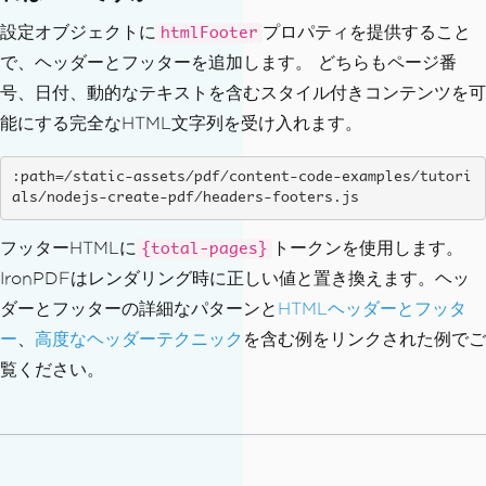
設定オブジェクトに
プロパティを提供すること
htmlFooter
で、ヘッダーとフッターを追加します。 どちらもページ番
号、日付、動的なテキストを含むスタイル付きコンテンツを可
能にする完全なHTML文字列を受け入れます。
:path=/static-assets/pdf/content-code-examples/tutori
als/nodejs-create-pdf/headers-footers.js
フッターHTMLに
トークンを使用します。
{total-pages}
IronPDFはレンダリング時に正しい値と置き換えます。ヘッ
ダーとフッターの詳細なパターンと
HTMLヘッダーとフッタ
ー
、
高度なヘッダーテクニック
を含む例をリンクされた例でご
覧ください。