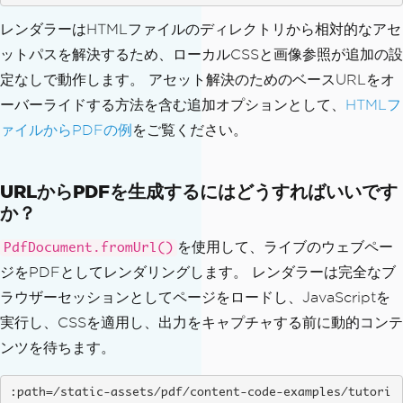
レンダラーはHTMLファイルのディレクトリから相対的なアセ
ットパスを解決するため、ローカルCSSと画像参照が追加の設
定なしで動作します。 アセット解決のためのベースURLをオ
ーバーライドする方法を含む追加オプションとして、
HTMLフ
ァイルからPDFの例
をご覧ください。
URLからPDFを生成するにはどうすればいいです
か？
を使用して、ライブのウェブペー
PdfDocument.fromUrl()
ジをPDFとしてレンダリングします。 レンダラーは完全なブ
ラウザーセッションとしてページをロードし、JavaScriptを
実行し、CSSを適用し、出力をキャプチャする前に動的コンテ
ンツを待ちます。
:path=/static-assets/pdf/content-code-examples/tutori