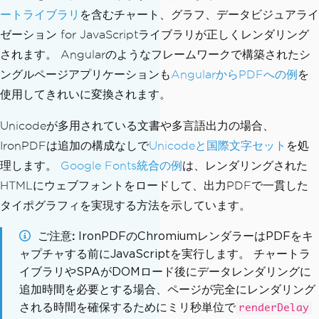
ートライブラリ
を含むチャート、グラフ、データビジュアライ
ゼーション for JavaScriptライブラリが正しくレンダリング
されます。 Angularのようなフレームワークで構築されたシ
ングルページアプリケーションも
AngularからPDFへの例
を
使用してきれいに変換されます。
Unicodeが多用されている文書や多言語出力の場合、
IronPDFは追加の構成なしで
Unicodeと国際文字セット
を処
理します。
Google Fonts統合の例
は、レンダリングされた
HTMLにウェブフォントをロードして、出力PDFで一貫した
タイポグラフィを実現する方法を示しています。
ご注意
IronPDFのChromiumレンダラーはPDFをキ
ャプチャする前にJavaScriptを実行します。 チャートラ
イブラリやSPAがDOMロード後にデータレンダリングに
追加時間を必要とする場合、ページが完全にレンダリング
される時間を確保するためにミリ秒単位で
renderDelay