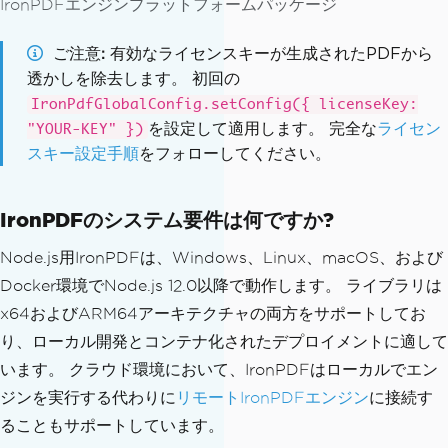
IronPDFエンジンプラットフォームパッケージ
ご注意
有効なライセンスキーが生成されたPDFから
透かしを除去します。 初回の
IronPdfGlobalConfig.setConfig({ licenseKey:
を設定して適用します。 完全な
ライセン
"YOUR-KEY" })
スキー設定手順
をフォローしてください。
IronPDFのシステム要件は何ですか?
Node.js用IronPDFは、Windows、Linux、macOS、および
Docker環境でNode.js 12.0以降で動作します。 ライブラリは
x64およびARM64アーキテクチャの両方をサポートしてお
り、ローカル開発とコンテナ化されたデプロイメントに適して
います。 クラウド環境において、IronPDFはローカルでエン
ジンを実行する代わりに
リモートIronPDFエンジン
に接続す
ることもサポートしています。