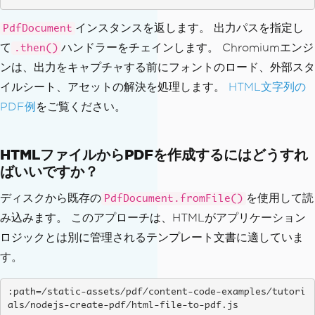
インスタンスを返します。 出力パスを指定し
PdfDocument
て
ハンドラーをチェインします。 Chromiumエンジ
.then()
ンは、出力をキャプチャする前にフォントのロード、外部スタ
イルシート、アセットの解決を処理します。
HTML文字列の
PDF例
をご覧ください。
HTMLファイルからPDFを作成するにはどうすれ
ばいいですか？
ディスクから既存の
を使用して読
PdfDocument.fromFile()
み込みます。 このアプローチは、HTMLがアプリケーション
ロジックとは別に管理されるテンプレート文書に適していま
す。
:path=/static-assets/pdf/content-code-examples/tutori
als/nodejs-create-pdf/html-file-to-pdf.js