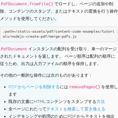
でロードし、ページの追加や削
PdfDocument.fromFile()
除、コンテンツのスタンプ、またはテキストの置換を行う操作
メソッドを使用してください。
:path=/static-assets/pdf/content-code-examples/tutori
als/nodejs-create-pdf/merge-pdfs.js
インスタンスの配列を受け取り、単一のマージ
PdfDocument
されたドキュメントを返します。 ページ順序は配列の順序に
従うため、出力は入力ファイルの順序を保持します。
その他の一般的な操作には次のものがあります：
PDFからページを削除する
には
を使用し
removePages()
ます
既存の文書にHTMLコンテンツをスタンプする
方法
全ページにわたって
テキストを検索して置き換える
インデキシングや処理のためにPDFからテキストを抽出