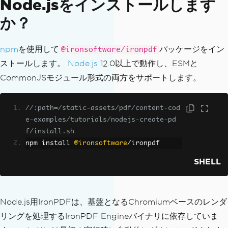
Node.jsをインストールします
か？
npm
を使用して
パッケージをイン
@ironsoftware/ironpdf
ストールします。
Node.js
12.0以上で動作し、ESMと
CommonJSモジュール形式の両方をサポートします。
//:path=/static-assets/pdf/content-cod
e-examples/tutorials/nodejs-create-pd
f/install.sh
npm install 
@ironsoftware
/
ironpdf
SHELL
Node.js用IronPDFは、基盤となるChromiumベースのレンダ
リングを処理するIronPDF Engineバイナリに依存していま