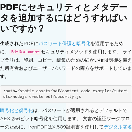
PDFにセキュリティとメタデー
タを追加するにはどうすればい
いですか？
生成されたPDFに
パスワード保護と暗号化
を適用するため
に、
セキュリティメソッドを使用します。 ライ
PdfDocument
ブラリは、印刷、コピー、編集のための細かい権限制御を備え
た所有者およびユーザーパスワードの両方をサポートしていま
す。
:path=/static-assets/pdf/content-code-examples/tutori
als/nodejs-create-pdf/security.js
暗号化と復号化
は、パスワードが適用されるとデフォルトで
AES 256ビット暗号化を使用します。 文書の認証ワークフロ
ーのために、IronPDFはX.509証明書を使用して
デジタル署名