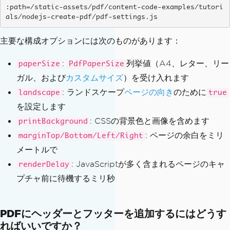
:path=/static-assets/pdf/content-code-examples/tutori
als/nodejs-create-pdf/pdf-settings.js
主要な構成オプションには次のものがあります：
:
列挙値（A4、レター、リー
paperSize
PdfPaperSize
ガル、および
カスタムサイズ
）を受け入れます
: ランドスケープ
ページの向き
のために
landscape
true
を設定します
: CSSの背景色と画像を含めます
printBackground
: ページの余白をミリ
marginTop/Bottom/Left/Right
メートルで
: JavaScriptが多く含まれるページのキャ
renderDelay
プチャ前に待機するミリ秒
PDFにヘッダーとフッターを追加するにはどうす
ればいいですか？