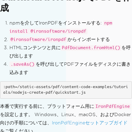
成
npmを介してIronPDFをインストールする:
npm
install @ironsoftware/ironpdf
からインポートする
@ironsoftware/ironpdf
HTMLコンテンツと共に
を呼
PdfDocument.fromHtml()
び出します
を呼び出してPDFファイルをディスクに書き
.saveAs()
込みます
:path=/static-assets/pdf/content-code-examples/tutori
als/nodejs-create-pdf/quickstart.js
本番で実行する前に、プラットフォーム用に
IronPdfEngine
を設定します。 Windows、Linux、macOS、およびDocker
向けの手順については、
IronPdfEngineセットアップガイド
をご覧ください。