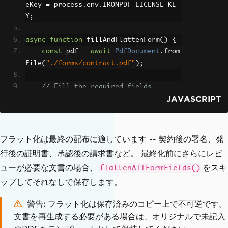
eKey 
=
 process
.
env
.
IRONPDF_LICENSE_KE
Y
;
async
function
 fillAndFlattenForm
()
{
const
 pdf 
=
await
PdfDocument
.
from
File
(
"./forms/contract.pdf"
);
// Fill the required fields
JAVASCRIPT
await
 pdf
.
setFormFieldValue
(
"signe
rName"
,
"Jane Doe"
);
await
 pdf
.
setFormFieldValue
(
"signa
tureDate"
,
"2024-06-15"
);
フラット化は最終の配布に適しています -- 契約後の署名、発
await
 pdf
.
setFormFieldValue
(
"agree
行後の証明書、承認後の請求書など。 最終化前にさらにレビ
mentAccepted"
,
"true"
);
ューが必要な文書の場合、
をスキ
flattenAllFormFields()
// Flatten -- converts interactive 
ップしてそれなしで保存します。
fields to static content
警告
フラット化は保存済みのコピー上で不可逆です。
await
 pdf
.
flattenAllFormFields
();
文書を再生成する必要がある場合は、オリジナルで未記入
await
 pdf
.
saveAs
(
"./output/contrac