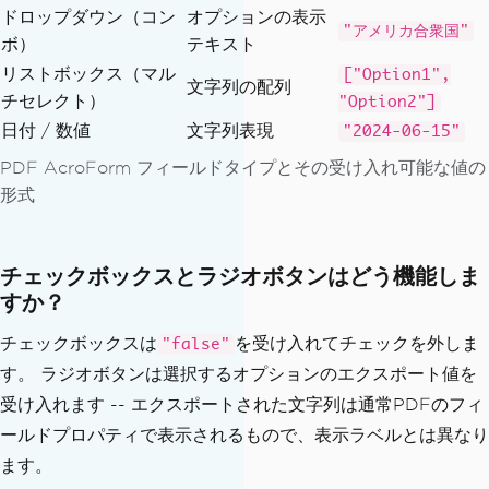
ドロップダウン（コン
オプションの表示
await
 pdf
.
saveAs
(
"./output/filled-
"アメリカ合衆国"
ボ）
application.pdf"
テキスト
);
    console
.
log
(
"Form saved."
);
リストボックス（マル
["Option1",
文字列の配列
}
チセレクト）
"Option2"]
日付 / 数値
文字列表現
"2024-06-15"
fillApplicationForm
().
catch
(
console
.
er
PDF AcroForm フィールドタイプとその受け入れ可能な値の
ror
);
形式
チェックボックスとラジオボタンはどう機能しま
すか？
チェックボックスは
を受け入れてチェックを外しま
"false"
す。 ラジオボタンは選択するオプションのエクスポート値を
受け入れます -- エクスポートされた文字列は通常PDFのフィ
ールドプロパティで表示されるもので、表示ラベルとは異なり
ます。