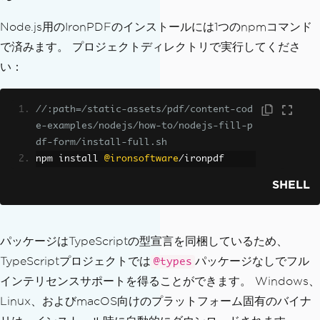
Node.js用のIronPDFのインストールには1つのnpmコマンド
で済みます。 プロジェクトディレクトリで実行してくださ
い：
//:path=/static-assets/pdf/content-cod
e-examples/nodejs/how-to/nodejs-fill-p
df-form/install-full.sh
npm install 
@ironsoftware
/
ironpdf
SHELL
パッケージはTypeScriptの型宣言を同梱しているため、
TypeScriptプロジェクトでは
パッケージなしでフル
@types
インテリセンスサポートを得ることができます。 Windows、
Linux、およびmacOS向けのプラットフォーム固有のバイナ