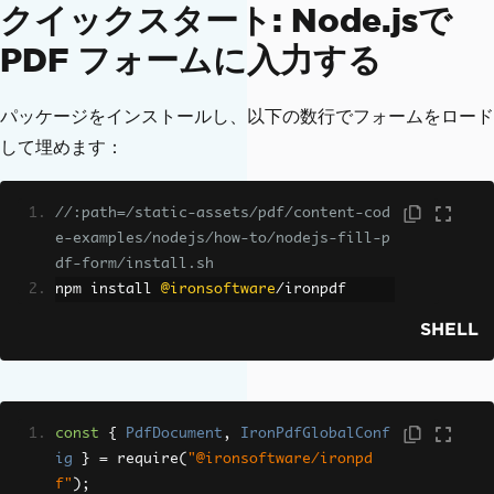
クイックスタート: Node.jsで
PDF フォームに入力する
パッケージをインストールし、以下の数行でフォームをロード
して埋めます：
//:path=/static-assets/pdf/content-cod
e-examples/nodejs/how-to/nodejs-fill-p
df-form/install.sh
npm install 
@ironsoftware
/
ironpdf
SHELL
const
{
PdfDocument
,
IronPdfGlobalConf
ig
}
=
 require
(
"@ironsoftware/ironpd
f"
);