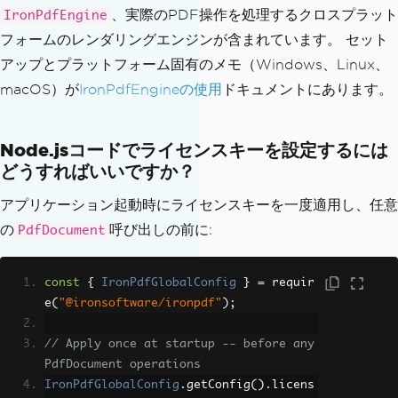
、実際のPDF操作を処理するクロスプラット
IronPdfEngine
フォームのレンダリングエンジンが含まれています。 セット
アップとプラットフォーム固有のメモ（Windows、Linux、
macOS）が
IronPdfEngineの使用
ドキュメントにあります。
Node.jsコードでライセンスキーを設定するには
どうすればいいですか？
アプリケーション起動時にライセンスキーを一度適用し、任意
の
呼び出しの前に:
PdfDocument
const
{
IronPdfGlobalConfig
}
=
 requir
e
(
"@ironsoftware/ironpdf"
);
// Apply once at startup -- before any 
PdfDocument operations
IronPdfGlobalConfig
.
getConfig
().
licens