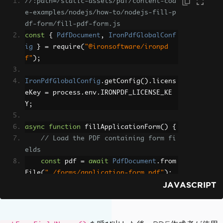
//:path=/static-assets/pdf/content-cod
e-examples/nodejs/how-to/nodejs-fill-p
df-form/fill-pdf-form.js
const
{
PdfDocument
,
IronPdfGlobalConf
ig
}
=
 require
(
"@ironsoftware/ironpd
f"
);
IronPdfGlobalConfig
.
getConfig
().
licens
eKey 
=
 process
.
env
.
IRONPDF_LICENSE_KE
Y
;
async
function
 fillApplicationForm
()
{
// Load the PDF containing form fi
elds
const
 pdf 
=
await
PdfDocument
.
from
File
(
"./forms/application-form.pdf"
);
JAVASCRIPT
// Discover available field names 
before filling
const
 fieldNames 
=
await
 pdf
.
getFo