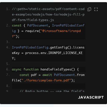
//:path=/static-assets/pdf/content-cod
e-examples/nodejs/how-to/nodejs-fill-p
df-form/field-types.js
const
{
PdfDocument
,
IronPdfGlobalConf
ig
}
=
 require
(
"@ironsoftware/ironpd
f"
);
IronPdfGlobalConfig
.
getConfig
().
licens
eKey 
=
 process
.
env
.
IRONPDF_LICENSE_KE
Y
;
async
function
 handleFieldTypes
()
{
const
 pdf 
=
await
PdfDocument
.
from
File
(
"./forms/complex-form.pdf"
);
// Radio button -- use the field's 
JAVASCRIPT
export value, not its display label
await
 pdf
.
setFormFieldValue
(
"gende