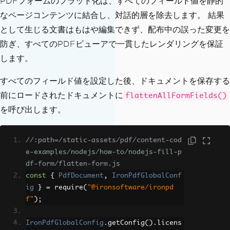
PDFフォームのフラット化は、すべてのフィールド値を静的
-form-filled.pdf"
);
なページコンテンツに結合し、対話的層を除去します。 結果
}
として生じる文書はもはや編集できず、配布中の誤った変更を
防ぎ、すべてのPDFビューアで一貫したレンダリングを保証
handleFieldTypes
().
catch
(
console
.
erro
r
);
します。
すべてのフィールド値を設定した後、ドキュメントを保存する
前にロードされたドキュメントに
flattenAllFormFields()
を呼び出します。
//:path=/static-assets/pdf/content-cod
e-examples/nodejs/how-to/nodejs-fill-p
df-form/flatten-form.js
const
{
PdfDocument
,
IronPdfGlobalConf
ig
}
=
 require
(
"@ironsoftware/ironpd
f"
);
IronPdfGlobalConfig
.
getConfig
().
licens