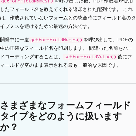
を呼び出した後、PDF作成者が使用
getFormFieldNames()
rmFieldNames
();
したフィールド名を教えてくれる返却された配列です。 これ
    console
.
log
(
"Form fields:"
,
 fieldN
は、作成されていないフォームとの統合時にフィールド名のタ
ames
);
イプミスを避けるための最速の方法です。
// Text fields
開発中に一度
を呼び出して、PDFの
await
 pdf
.
setFormFieldValue
(
"first
getFormFieldNames()
Name"
,
"Jane"
);
中の正確なフィールド名を印刷します。 間違った名前をハー
await
 pdf
.
setFormFieldValue
(
"lastN
ドコーディングすることは、
後にフ
setFormFieldValue()
ame"
,
"Doe"
);
ィールドが空のまま表示される最も一般的な原因です。
await
 pdf
.
setFormFieldValue
(
"emai
l"
,
"jane.doe@example.com"
);
await
 pdf
.
setFormFieldValue
(
"phon
e"
,
"+1-555-987-6543"
);
さまざまなフォームフィールド
// Date field
await
 pdf
.
setFormFieldValue
(
"dateO
タイプをどのように扱います
fBirth"
,
"03/22/1988"
);
か？
// チェックボックス fields -- pass "t