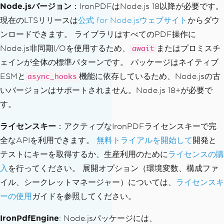
Node.jsバージョン
：IronPDFはNode.js 18以降が必要です。
現在のLTSリリースは
公式 for Node.jsウェブサイト
からダウ
ンロードできます。 ライブラリはすべてのPDF操作に
Node.js非同期I/Oを使用するため、
またはプロミスチ
await
ェインが全体の標準パターンです。 パッケージはネイティブ
ESMと
機能に依存しているため、Node.jsの古
async_hooks
いバージョンはサポートされません。Node.js 18+が必要で
す。
ライセンスキー
：アクティブなIronPDFライセンスキーで完
全なAPIを利用できます。
無料トライアルを開始して
開発と
テストにキーを取得するか、生産利用のために
ライセンスの購
入
を行ってください。 展開オプション（環境変数、構成ファ
イル、シークレットマネージャー）については、
ライセンスキ
ーの使用
ガイドを参照してください。
IronPdfEngine
: Node.jsパッケージには、