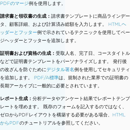
PDFのマージ
例を使用します。
請求書と領収書の生成：
請求書テンプレートに商品ラインデー
タ、顧客詳細、および計算済み総額を入力します。
HTMLヘ
ッダーとフッター
例で示されているテクニックを使用してペー
ジヘッダーとフッターを追加します。
証明書および資格の生成：
受取人名、完了日、コースタイトル
などで証明書テンプレートをパーソナライズします。 発行後
の改ざんを防ぐために
デジタル署名
例を使用してセキュリティ
を追加します。
PDF/A標準
は、規制された業界での証明書の
長期アーカイブに一般的に必要とされています。
レポート生成：
分析データやアンケート結果でレポートテンプ
レートを埋めます。 既存のフォームを記入するのではなく、
ゼロからPDFレイアウトを構築する必要がある場合、
HTML
からPDF
のチュートリアルを参照してください。