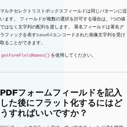
r"
,
"Female"
);
マルチセレクトリストボックスフィールドは同じパターンに従
// チェックボックス
います。 フィールドが複数の選択を許可する場合は、1つの値
await
 pdf
.
setFormFieldValue
(
"terms
ではなく文字列の配列を渡します。 署名フィールドは署名グ
Accepted"
,
"true"
);
ラフィックを表すbase64エンコードされた画像文字列を受け
// Dropdown
取ることができます。
await
 pdf
.
setFormFieldValue
(
"prefe
rredContact"
,
"Email"
);
を使用してください。
getFormFieldNames()
// Numeric field -- pass the numbe
r as a string
await
 pdf
.
setFormFieldValue
(
"invoi
ceAmount"
,
"1250.00"
);
PDFフォームフィールドを記入
// Date picker
した後にフラット化するにはど
await
 pdf
.
setFormFieldValue
(
"appoi
うすればいいですか？
ntmentDate"
,
"2024-06-15"
);
await
 pdf
.
saveAs
(
"./output/complex