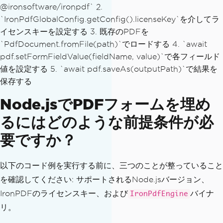
@ironsoftware/ironpdf` 2.
`IronPdfGlobalConfig.getConfig().licenseKey`を介してラ
イセンスキーを設定する 3. 既存のPDFを
`PdfDocument.fromFile(path)`でロードする 4. `await
pdf.setFormFieldValue(fieldName, value)`で各フィールド
値を設定する 5. `await pdf.saveAs(outputPath)`で結果を
保存する
Node.jsでPDFフォームを埋め
るにはどのような前提条件が必
要ですか？
以下のコード例を実行する前に、三つのことが整っていること
を確認してください: サポートされるNode.jsバージョン、
IronPDFのライセンスキー、および
バイナ
IronPdfEngine
リ。