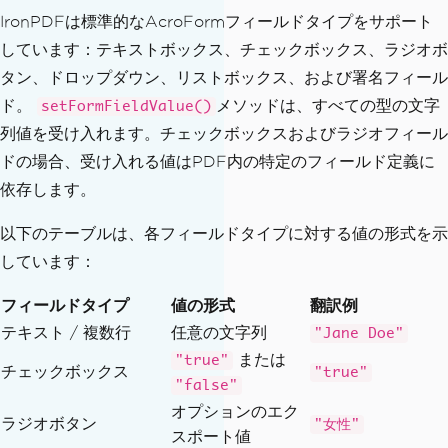
rue" or "false" as strings
IronPDFは標準的なAcroFormフィールドタイプをサポート
await
 pdf
.
setFormFieldValue
(
"agree
しています：テキストボックス、チェックボックス、ラジオボ
ToTerms"
,
"true"
);
await
 pdf
.
setFormFieldValue
(
"subsc
タン、ドロップダウン、リストボックス、および署名フィール
ribeNewsletter"
,
"false"
);
ド。
メソッドは、すべての型の文字
setFormFieldValue()
列値を受け入れます。チェックボックスおよびラジオフィール
// Dropdown / select field
ドの場合、受け入れる値はPDF内の特定のフィールド定義に
await
 pdf
.
setFormFieldValue
(
"count
依存します。
ry"
,
"United States"
);
以下のテーブルは、各フィールドタイプに対する値の形式を示
// Multi-line text area
await
 pdf
.
setFormFieldValue
(
"comme
しています：
nts"
,
"Application submitted via autom
ated workflow."
);
フィールドタイプ
値の形式
翻訳例
テキスト / 複数行
任意の文字列
"Jane Doe"
// Flatten the form to lock values 
または
"true"
チェックボックス
-- prevents further editing
"true"
"false"
// await pdf.flattenAllFormFields
オプションのエク
();
ラジオボタン
"女性"
スポート値