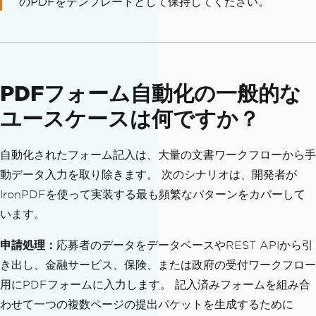
のPDFをテンプレートとして保持してください。
t-signed.pdf"
);
    console
.
log
(
"Contract flattened an
d saved."
);
}
PDFフォーム自動化の一般的な
fillAndFlattenForm
().
catch
(
console
.
err
ユースケースは何ですか？
or
);
自動化されたフォーム記入は、大量の文書ワークフローから手
動データ入力を取り除きます。 次のシナリオは、開発者が
IronPDFを使って実装する最も頻繁なパターンをカバーして
います。
申請処理：
応募者のデータをデータベースやREST APIから引
き出し、金融サービス、保険、または政府の受付ワークフロー
用にPDFフォームに入力します。 記入済みフォームを組み合
わせて一つの複数ページの提出パケットを生成するために