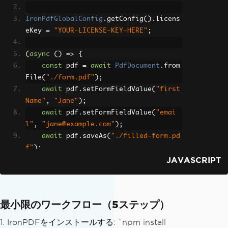
IronPdfGlobalConfig
.
getConfig
().
licens
eKey 
=
"YOUR-LICENSE-KEY-HERE"
;
(
async
()
=>
{
const
 pdf 
=
await
PdfDocument
.
from
File
(
"./form.pdf"
);
await
 pdf
.
setFormFieldValue
(
"first
Name"
,
"Jane"
);
await
 pdf
.
setFormFieldValue
(
"emai
l"
,
"jane@example.com"
);
await
 pdf
.
saveAs
(
"./filled-form.pd
f"
);
JAVASCRIPT
})();
最小限のワークフロー（5ステップ）
1. IronPDFをインストールする: `npm install