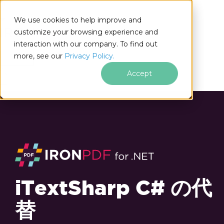
We use cookies to help improve and
customize your browsing experience and
interaction with our company. To find out
for
more, see our
Privacy Policy.
.NET
Accept
iTextSharp C# の代
替