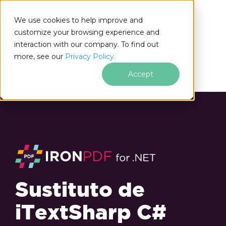
We use cookies to help improve and
customize your browsing experience and
interaction with our company. To find out
for
more, see our
Privacy Policy.
.NET
Accept
Sustituto de
iTextSharp C#