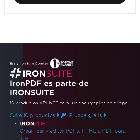
IronPDF es parte de
IRON
SUITE
10 productos API .NET
para tus documentos de oficina
Suite 10 productos
Prueba gratis
Enlaces de productos
Crear, leer y editar PDFs. HTML a PDF para
.NET.