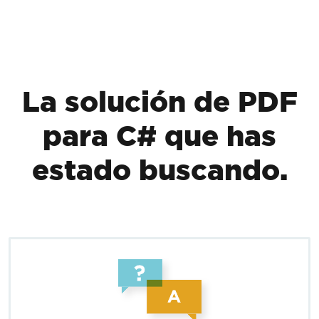
Saltar al pie de página
La solución de PDF
para C# que has
estado buscando.