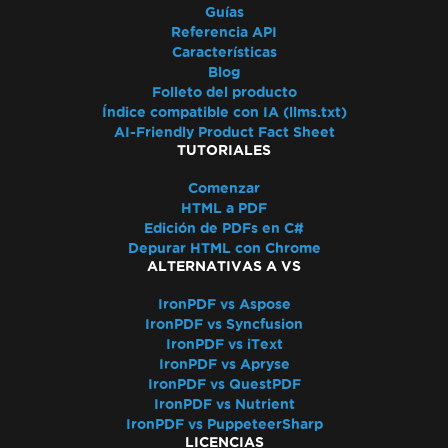
Guías
Referencia API
Características
Blog
Folleto del producto
Índice compatible con IA (llms.txt)
AI-Friendly Product Fact Sheet
TUTORIALES
Comenzar
HTML a PDF
Edición de PDFs en C#
Depurar HTML con Chrome
ALTERNATIVAS A VS
IronPDF vs Aspose
IronPDF vs Syncfusion
IronPDF vs iText
IronPDF vs Apryse
IronPDF vs QuestPDF
IronPDF vs Nutrient
IronPDF vs PuppeteerSharp
LICENCIAS