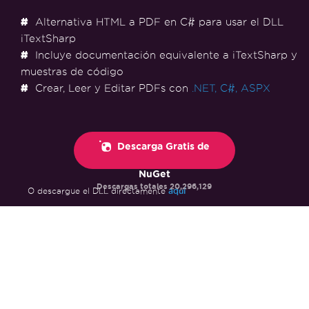
Alternativa HTML a PDF en C# para usar el DLL
iTextSharp
Incluye documentación equivalente a iTextSharp y
muestras de código
Crear, Leer y Editar PDFs con
.NET,
C#,
ASPX
Descarga Gratis de
NuGet
Descargas totales
20,296,129
aquí
O descargue el DLL directamente