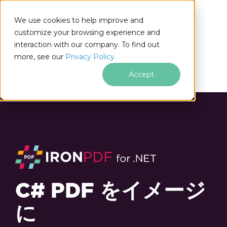
We use cookies to help improve and
customize your browsing experience and
interaction with our company. To find out
for
more, see our
Privacy Policy.
.NET
Accept
C# PDF をイメージ
に