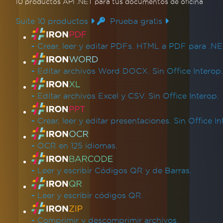
10 productos API .NET
para tus documentos de oficina
Suite 10 productos
Prueba gratis
Enlaces de productos
-
Crear, leer y editar PDFs. HTML a PDF para .NE
-
Editar archivos Word DOCX. Sin Office Interop.
-
Editar archivos Excel y CSV. Sin Office Interop.
-
Crear, leer y editar presentaciones. Sin Office In
-
OCR en 125 idiomas.
-
Leer y escribir Códigos QR y de Barras.
-
Leer y escribir códigos QR.
-
Comprimir y descomprimir archivos.