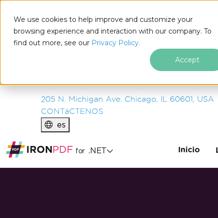
IRON
SOFTWARE
We use cookies to help improve and customize your
PRODUCTOS
browsing experience and interaction with our company. To
find out more, see our
EMPRESA
Privacy Policy.
SOLUCIONES
Accept
RECURSOS
SOBRE NOSOTROS
205 N. Michigan Ave. Chicago, IL 60601, USA
CONTáCTENOS
es
Inicio
.NET
for