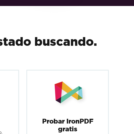
ssets.pdf"
);
estado buscando.
Probar IronPDF
gratis
o.