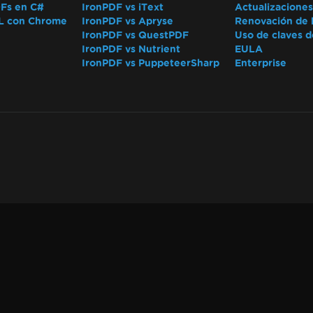
DFs en C#
IronPDF vs iText
Actualizaciones
L con Chrome
IronPDF vs Apryse
Renovación de l
IronPDF vs QuestPDF
Uso de claves d
IronPDF vs Nutrient
EULA
IronPDF vs PuppeteerSharp
Enterprise