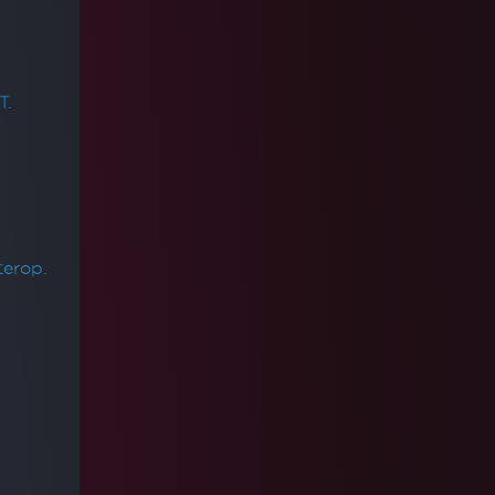
T.
terop.