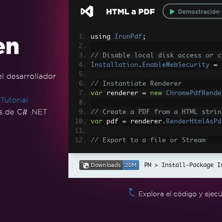
HTML a PDF
Demostración 
en
using 
IronPdf
;
// Disable local disk access or c
Installation
.
EnableWebSecurity
=
l desarrollador
// Instantiate Renderer
var
 renderer 
=
new
ChromePdfRende
m
Tutorial
es de C# .NET
// Create a PDF from a HTML strin
var
 pdf 
=
 renderer
.
RenderHtmlAsPd
// Export to a file or Stream
pdf
.
SaveAs
(
"output.pdf"
);
Install-Package I
// Advanced Example with HTML Ass
// Load external html assets: Ima
// An optional BasePath 'C:\site\
Explora el código y ejec
d assets from
var
 myAdvancedPdf 
=
 renderer
.
Rend
@"C:\site\assets\"
);