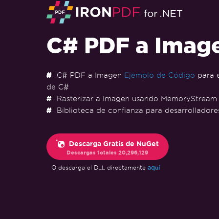
C# PDF a Imag
C# PDF a Imagen
Ejemplo de Código
para e
de C#
Rasterizar a Imagen usando MemoryStrea
Biblioteca de confianza para desarrollador
Descarga Gratis de NuGet
Descargas totales
20,296,129
aquí
O descarga el DLL directamente