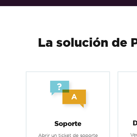
Saltar al pie de página
La solución de 
D
Soporte
Ve
Abrir un ticket de soporte