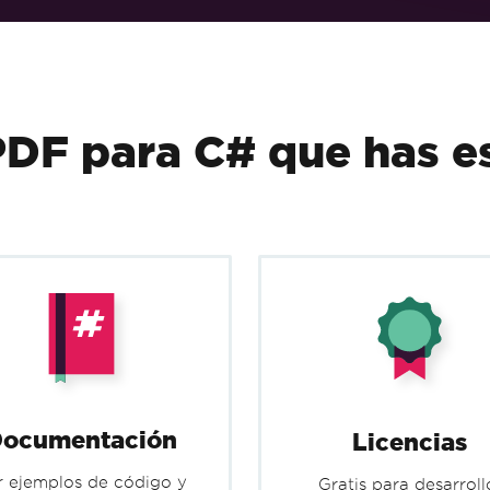
myAdvancedPdf
.
SaveAs
(
"html-with-a
PDF para C# que has 
ocumentación
Licencias
r ejemplos de código y
Gratis para desarroll