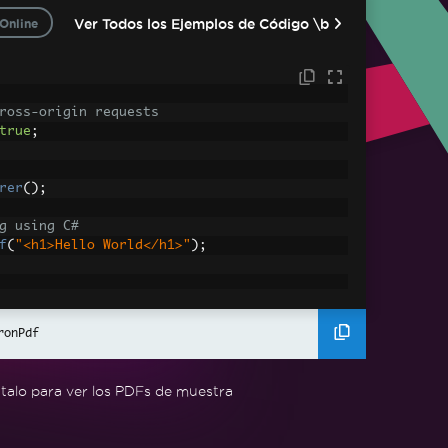
Ver Todos los Ejemplos de Código \b
Online
ross-origin requests
true
;
rer
();
g using C#
f
(
"<h1>Hello World</h1>"
);
ronPdf
ets
ges, CSS and JavaScript.
assets\' is set as the file location to loa
útalo para ver los PDFs de muestra
erHtmlAsPdf
(
"<img src='icons/iron.png'>"
,