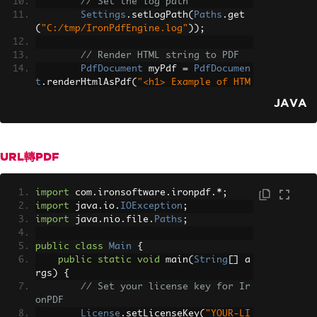
// Set the log path
Settings
.
setLogPath
(
Paths
.
get
(
"C:/tmp/IronPdfEngine.log"
));
// Render HTML string to PDF
PdfDocument
 myPdf 
=
PdfDocumen
t
.
renderHtmlAsPdf
(
"<h1> Example of HTM
L to PDF using IronPDF for Java </h1> 
JAVA
IronPDF for Java is a robust Java API 
for creating, converting, and manipula
ting PDF files"
);
URL轉PDF
// Save the rendered PDF
        myPdf
.
saveAs
(
Paths
.
get
(
"html_s
aved.pdf"
));
import
 com
.
ironsoftware
.
ironpdf
.*;
}
import
 java
.
io
.
IOException
;
}
import
 java
.
nio
.
file
.
Paths
;
public
class
Main
{
public
static
void
 main
(
String
[]
 a
rgs
)
{
// Set your license key for Ir
onPDF
License
.
setLicenseKey
(
"YOUR-LI