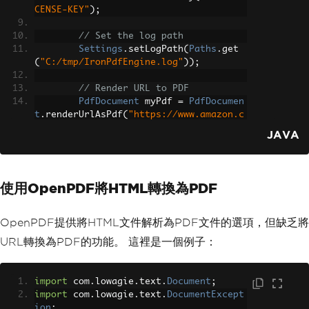
CENSE-KEY"
);
// Set the log path
Settings
.
setLogPath
(
Paths
.
get
(
"C:/tmp/IronPdfEngine.log"
));
// Render URL to PDF
PdfDocument
 myPdf 
=
PdfDocumen
t
.
renderUrlAsPdf
(
"https://www.amazon.c
om/?tag=hp2-brobookmark-us-20"
);
JAVA
try
{
// Save the rendered PDF
            myPdf
.
saveAs
(
Paths
.
get
(
"ur
使用OpenPDF將HTML轉換為PDF
l.pdf"
));
}
catch
(
IOException
 e
)
{
            e
.
printStackTrace
();
OpenPDF提供將HTML文件解析為PDF文件的選項，但缺乏將
}
URL轉換為PDF的功能。 這裡是一個例子：
}
}
import
 com
.
lowagie
.
text
.
Document
;
import
 com
.
lowagie
.
text
.
DocumentExcept
ion
;