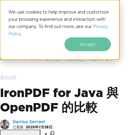
We use cookies to help improve and customize
your browsing experience and interaction with
our company. To find out more, see our
Privacy
for
Policy.
Java
Accept
跳至頁尾內容
IronPDF for Java
部落格
產品比較
OpenPDF
產品比較
IronPDF for Java 與
OpenPDF 的比較
Darrius Serrant
已更新:
2025年7月28日