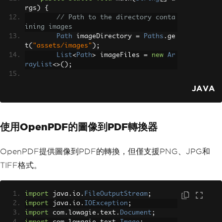
rgs
)
{
// Path to the directory conta
ining images
Path
 imageDirectory 
=
Paths
.
ge
t
(
"assets/images"
);
List
<
Path
>
 imageFiles 
=
new
Ar
rayList
<>();
try
(
DirectoryStream
<
Path
>
 str
JAVA
eam 
=
Files
.
newDirectoryStream
(
imageDi
rectory
,
"*.{png,jpg}"
))
{
for
(
Path
 entry 
:
 stream
)
{
使用OpenPDF的圖像到PDF轉換器
                imageFiles
.
add
(
entry
);
}
OpenPDF提供圖像到PDF的轉換，但僅支援PNG、JPG和
// Convert images to a sin
TIFF格式。
gle PDF document
PdfDocument
.
fromImage
(
imag
eFiles
).
saveAs
(
Paths
.
get
(
"assets/compo
import
 java
.
io
.
FileOutputStream
;
site.pdf"
));
import
 java
.
io
.
IOException
;
}
catch
(
IOException
 exceptio
import
 com
.
lowagie
.
text
.
Document
;
n
)
{