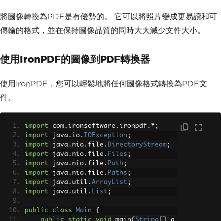
PdfWriter
.
getInstance
(
docu
ment
,
 outputStream
);
將圖像轉換為PDF是有優勢的。 它可以將照片變成更易讀和可
傳輸的格式，並在保持圖像品質的同時大大減少文件大小。
// Open the document
            document
.
open
();
使用IronPDF的圖像到PDF轉換器
// Parse the HTML document 
and write to PDF
HtmlParser
.
parse
(
document
,
使用IronPDF，您可以輕鬆地將任何圖像格式轉換為PDF文
Main
.
class
.
getClassLoader
().
getResourc
件。
eAsStream
(
"contact.html"
));
}
catch
(
DocumentException
|
I
OException
 e
)
{
import
 com
.
ironsoftware
.
ironpdf
.*;
System
.
err
.
println
(
"Error: 
import
 java
.
io
.
IOException
;
"
+
 e
.
getMessage
());
import
 java
.
nio
.
file
.
DirectoryStream
;
}
import
 java
.
nio
.
file
.
Files
;
}
import
 java
.
nio
.
file
.
Path
;
}
import
 java
.
nio
.
file
.
Paths
;
import
 java
.
util
.
ArrayList
;
import
 java
.
util
.
List
;
public
class
Main
{
public
static
void
 main
(
String
[]
 a