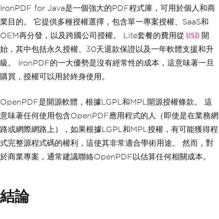
ment
,
 fileOutputStream
);
IronPDF for Java是一個強大的PDF程式庫，可用於個人和商
業目的。 它提供多種授權選擇，包含單一專案授權、SaaS和
// Step 3: Open the docume
nt
OEM再分發，以及跨國公司授權。 Lite套餐的費用從
開
USD
            document
.
open
();
始，其中包括永久授權、30天退款保證以及一年軟體支援和升
// Step 4: Add images to t
級。 IronPDF的一大優勢是沒有經常性的成本，這意味著一旦
he PDF
購買，授權可以用於終身使用。
Image
 jpg 
=
Image
.
getInsta
nce
(
"11.png"
);
            document
.
add
(
jpg
);
OpenPDF是開源軟體，根據LGPL和MPL開源授權條款。 這
意味著任何使用包含OpenPDF應用程式的人（即使是在業務網
}
catch
(
DocumentException
|
I
OException
 e
)
{
路或網際網路上），如果根據LGPL和MPL授權，有可能獲得程
System
.
err
.
println
(
"Error 
式完整源程式碼的權利，這使其非常適合學術用途。 然而，對
creating PDF: "
+
 e
.
getMessage
());
}
finally
{
於商業專案，通常建議聯絡OpenPDF以估算任何相關成本。
// Step 5: Close the docum
ent
            document
.
close
();
}
結論
}
}