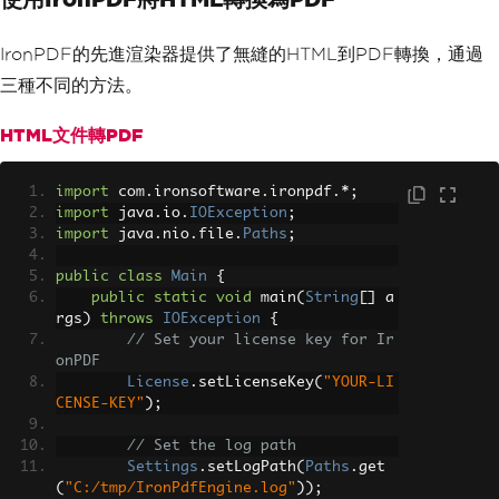
}
}
IronPDF的先進渲染器提供了無縫的HTML到PDF轉換，通過
}
三種不同的方法。
HTML文件轉PDF
import
 com
.
ironsoftware
.
ironpdf
.*;
import
 java
.
io
.
IOException
;
import
 java
.
nio
.
file
.
Paths
;
public
class
Main
{
public
static
void
 main
(
String
[]
 a
rgs
)
throws
IOException
{
// Set your license key for Ir
onPDF
License
.
setLicenseKey
(
"YOUR-LI
CENSE-KEY"
);
// Set the log path
Settings
.
setLogPath
(
Paths
.
get
(
"C:/tmp/IronPdfEngine.log"
));