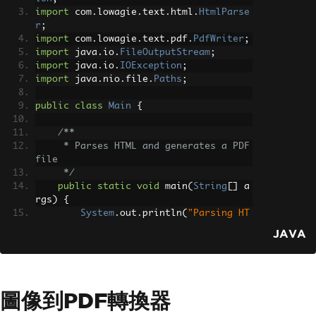
import
 com
.
lowagie
.
text
.
html
.
HtmlParse
r
;
import
 com
.
lowagie
.
text
.
pdf
.
PdfWriter
;
import
 java
.
io
.
FileOutputStream
;
import
 java
.
io
.
IOException
;
import
 java
.
nio
.
file
.
Paths
;
public
class
Main
{
/**
     * Parses HTML and generates a PDF 
file
     */
public
static
void
 main
(
String
[]
 a
rgs
)
{
System
.
out
.
println
(
"Parsing HT
ML to create PDF"
);
JAVA
try
(
Document
 document 
=
new
D
ocument
())
{
FileOutputStream
 outputStr
圖像到PDF轉換器
eam 
=
new
FileOutputStream
(
"contact.pd
f"
);