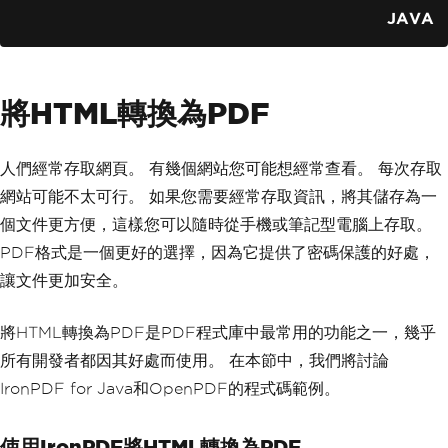
nt
();
JAVA
try
(
FileOutputStream
 fileOutp
utStream 
=
new
FileOutputStream
(
"Hello
World.pdf"
))
{
將HTML轉換為PDF
PdfWriter
.
getInstance
(
docu
ment
,
 fileOutputStream
);
// Open document for writi
人們經常存取網頁。 有幾個網站您可能想經常查看。 每次存取
ng content
網站可能不太可行。 如果您需要經常存取資訊，將其儲存為一
            document
.
open
();
個文件更方便，這樣您可以隨時從手機或筆記型電腦上存取。
// Add content to the PDF
PDF格式是一個更好的選擇，因為它提供了密碼保護的好處，
            document
.
add
(
new
Paragraph
(
"Hello World"
));
讓文件更加安全。
}
catch
(
DocumentException
|
I
將HTML轉換為PDF是PDF程式庫中最常用的功能之一，幾乎
OException
 e
)
{
System
.
err
.
println
(
"Error 
所有開發者都因其好處而使用。 在本節中，我們將討論
creating PDF: "
+
 e
.
getMessage
());
IronPDF for Java和OpenPDF的程式碼範例。
}
finally
{
// Ensure document is clos
ed
使用IronPDF將HTML轉換為PDF
            document
.
close
();