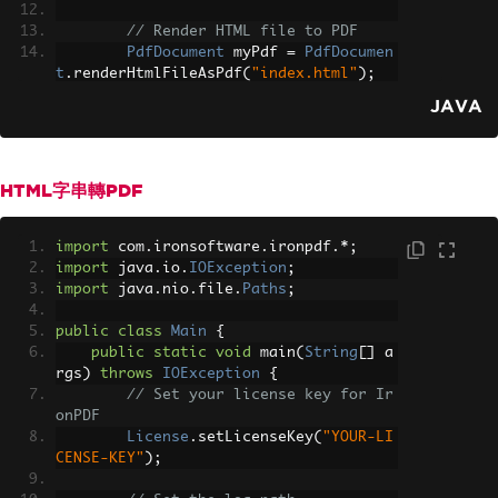
// Render HTML file to PDF
PdfDocument
 myPdf 
=
PdfDocumen
t
.
renderHtmlFileAsPdf
(
"index.html"
);
JAVA
// Save the rendered PDF
        myPdf
.
saveAs
(
Paths
.
get
(
"html_f
ile_saved.pdf"
));
}
HTML字串轉PDF
}
import
 com
.
ironsoftware
.
ironpdf
.*;
import
 java
.
io
.
IOException
;
import
 java
.
nio
.
file
.
Paths
;
public
class
Main
{
public
static
void
 main
(
String
[]
 a
rgs
)
throws
IOException
{
// Set your license key for Ir
onPDF
License
.
setLicenseKey
(
"YOUR-LI
CENSE-KEY"
);