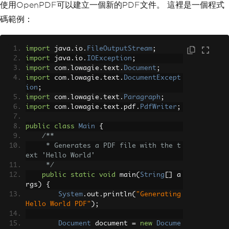
使用OpenPDF可以建立一個新的PDF文件。 這裡是一個程式
碼範例：
import
 java
.
io
.
FileOutputStream
;
import
 java
.
io
.
IOException
;
import
 com
.
lowagie
.
text
.
Document
;
import
 com
.
lowagie
.
text
.
DocumentExcept
ion
;
import
 com
.
lowagie
.
text
.
Paragraph
;
import
 com
.
lowagie
.
text
.
pdf
.
PdfWriter
;
public
class
Main
{
/**
     * Generates a PDF file with the t
ext 'Hello World'
     */
public
static
void
 main
(
String
[]
 a
rgs
)
{
System
.
out
.
println
(
"Generating 
Hello World PDF"
);
Document
 document 
=
new
Docume