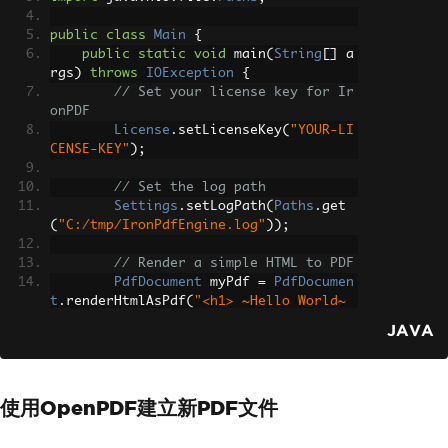
public
class
Main
{
public
static
void
 main
(
String
[]
 a
rgs
)
throws
IOException
{
// Set your license key for Ir
onPDF
License
.
setLicenseKey
(
"YOUR-LI
CENSE-KEY"
);
// Set the log path
Settings
.
setLogPath
(
Paths
.
get
(
"C:/tmp/IronPdfEngine.log"
));
// Render a simple HTML to PDF
PdfDocument
 myPdf 
=
PdfDocumen
t
.
renderHtmlAsPdf
(
"<h1> ~Hello World~ 
</h1> Made with IronPDF!"
);
JAVA
// Save the rendered PDF
        myPdf
.
saveAs
(
Paths
.
get
(
"html_s
aved.pdf"
));
使用OpenPDF建立新PDF文件
}
}