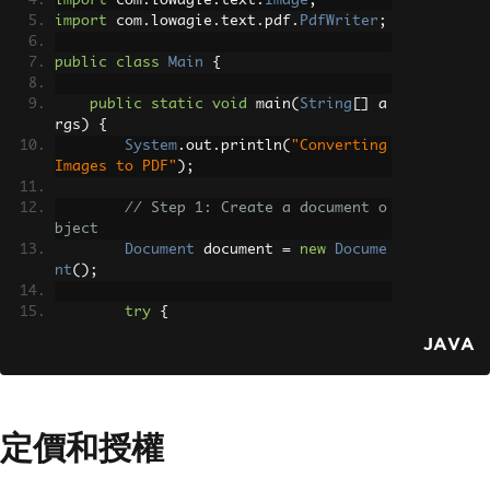
import
 com
.
lowagie
.
text
.
Image
;
throw
new
RuntimeException
import
 com
.
lowagie
.
text
.
pdf
.
PdfWriter
;
(
"Error converting images to PDF from 
directory: "
+
 imageDirectory 
+
": "
+
public
class
Main
{
exception
.
getMessage
(),
 exception
);
}
public
static
void
 main
(
String
[]
 a
}
rgs
)
{
}
System
.
out
.
println
(
"Converting 
Images to PDF"
);
// Step 1: Create a document o
bject
Document
 document 
=
new
Docume
nt
();
try
{
// Step 2: Create a PdfWri
JAVA
ter that listens to the document
// and directs a PDF-strea
m to a file
FileOutputStream
 fileOutpu
定價和授權
tStream 
=
new
FileOutputStream
(
"Image
s.pdf"
);
PdfWriter
.
getInstance
(
docu