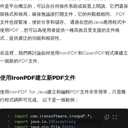
件是平台獨立的，可以在任何操作系統或裝置上閱讀。它們還保
留格式和佈局，確保無論誰打開文件，它的外觀都相同。 PDF
文件也很緊湊，便於分享和儲存。 通過在您的Java應用程式中
使用PDF，您可以為使用者提供一種高效且受支援的文件格
式，提供廣泛的功能和相容性。
在這裡，我們將討論如何使用IronPDF和OpenPDF程式庫建立
一個新的PDF文件。
使用IronPDF建立新PDF文件
使用IronPDF for Java建立和編輯PDF文件非常簡單，只需幾
行程式碼即可完成。 以下是一個範例：
import
 com
.
ironsoftware
.
ironpdf
.*;
import
 java
.
io
.
IOException
;
import
 java
.
nio
.
file
.
Paths
;