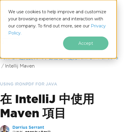
We use cookies to help improve and customize
your browsing experience and interaction with
our company. To find out more, see our
Privacy
for
Policy.
Java
Accept
跳至頁尾內容
IronPDF適用於Java
部落格
使用IronPDF For Java
Intellij Maven
USING IRONPDF FOR JAVA
在 IntelliJ 中使用
Maven 項目
Darrius Serrant