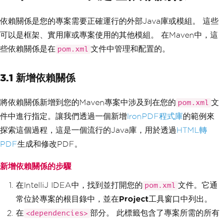
依賴關係是您的專案需要正確運行的外部Java庫或模組。 這些
可以是框架、實用庫或專案使用的其他模組。 在Maven中，這
些依賴關係是在
文件中管理和配置的。
pom.xml
3.1 新增依賴關係
將依賴關係新增到您的Maven專案中涉及到在您的
文
pom.xml
件中進行指定。讓我們透過一個新增
IronPDF程式庫
的範例來
探索這個過程，這是一個流行的Java庫，用於透過
HTML轉
PDF
生成和修改PDF。
新增依賴關係的步驟
在IntelliJ IDEA中，找到並打開您的
文件。它通
pom.xml
常位於專案的根目錄中，並在
Project
工具窗口中列出。
在
部分。 此標籤包含了專案所需的所有
<dependencies>