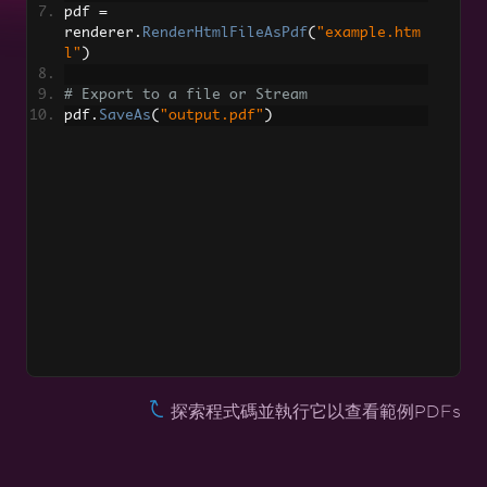
pdf 
=
renderer
.
RenderHtmlFileAsPdf
(
"example.htm
HTML 渲染設定
l"
)
設定臨時 PDF 檔案路徑
# Export to a file or Stream
pdf
.
SaveAs
(
"output.pdf"
)
支援
RTF 轉 PDF
Markdown 轉 PDF
將 PDF 轉為圖像
網站與系統登入
並行 PDF 生成
非同步 PDF 生成
PDF/A 文件匯出
探索程式碼並執行它以查看範例PDFs