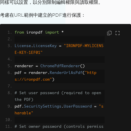
同樣可以設置，以分別限制編輯權限與讀取權限。
考慮在URL範例中建立的PDF進行保護：
from
 ironpdf 
import
*
License
.
LicenseKey
=
"IRONPDF-MYLICENS
E-KEY-1EF01"
renderer 
=
ChromePdfRenderer
()
pdf 
=
 renderer
.
RenderUrlAsPdf
(
"http
s://ironpdf.com"
)
# Set user password (required to open 
the PDF)
pdf
.
SecuritySettings
.
UserPassword
=
"s
harable"
# Set owner password (controls permiss