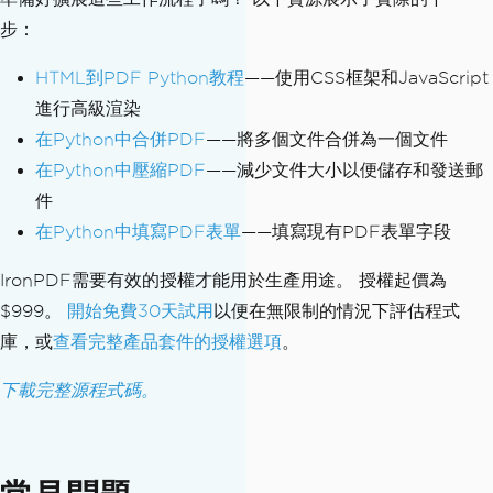
eContent
=
False
步：
pdf
.
SaveAs
(
"protected.pdf"
)
HTML到PDF Python教程
——使用CSS框架和JavaScript
進行高級渲染
在Python中合併PDF
——將多個文件合併為一個文件
在Python中壓縮PDF
——減少文件大小以便儲存和發送郵
件
在Python中填寫PDF表單
——填寫現有PDF表單字段
IronPDF需要有效的授權才能用於生產用途。 授權起價為
$999。
開始免費30天試用
以便在無限制的情況下評估程式
庫，或
查看完整產品套件的授權選項
。
下載完整源程式碼。