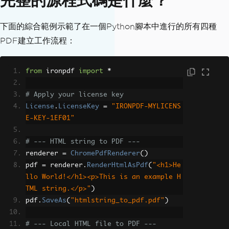
完整的源程式碼是什麼？
下面的綜合範例示範了在一個Python腳本中進行的所有四種
PDF建立工作流程：
from
 ironpdf 
import
*
# Apply your license key
License
.
LicenseKey
=
"IRONPDF-MYLICENS
E-KEY-1EF01"
# --- HTML string to PDF ---
renderer 
=
ChromePdfRenderer
()
pdf 
=
 renderer
.
RenderHtmlAsPdf
(
"<h1>He
llo World!</h1><p>This is an example H
TML string.</p>"
)
pdf
.
SaveAs
(
"htmlstring_to_pdf.pdf"
)
# --- Local HTML file to PDF ---