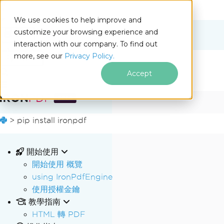
We use cookies to help improve and
customize your browsing experience and
Docs
interaction with our company. To find out
for
本頁
more, see our
Privacy Policy.
Python
Accept
跳至頁尾內容
>
pip install ironpdf
開始使用
開始使用 概覽
using IronPdfEngine
使用授權金鑰
教學指南
HTML 轉 PDF