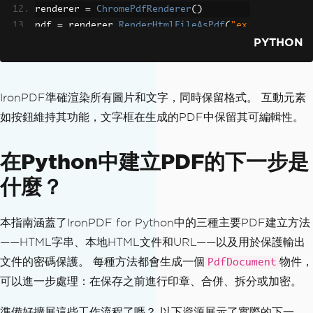
renderer 
=
ChromePdfRenderer
()
pdf 
=
 renderer
.
RenderHtmlFileAsPdf
(
"ex
PYTHON
ample.html"
)
pdf
.
SaveAs
(
"htmlfile_to_pdf.pdf"
)
# --- URL to PDF ---
IronPDF準確渲染所有圖片和文字，同時保留格式。 互動元素
renderer 
=
ChromePdfRenderer
()
如按鈕維持其功能，文字框在生成的PDF中保留其可編輯性。
pdf 
=
 renderer
.
RenderUrlAsPdf
(
"http
s://ironpdf.com"
)
在Python中建立PDF的下一步是
pdf
.
SaveAs
(
"url.pdf"
)
什麼？
# --- Password-protected PDF ---
pdf
.
SecuritySettings
.
UserPassword
=
"s
harable"
本指南涵蓋了IronPDF for Python中的三種主要PDF建立方法
pdf
.
SecuritySettings
.
OwnerPassword
=
——HTML字串、本地HTML文件和URL——以及用於保護輸出
"admin123"
文件的密碼保護。 每種方法都會生成一個
物件，
PdfDocument
pdf
.
SecuritySettings
.
AllowUserPrinting
可以進一步處理：在保存之前進行印章、合併、拆分或加密。
=
True
pdf
.
SecuritySettings
.
AllowUserCopyPast
準備好擴展這些工作流程了嗎？ 以下資源展示了實際的下一