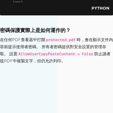
ions)
PYTHON
pdf
.
SecuritySettings
.
OwnerPassword
=
"admin123"
# Configure document permissions
密碼保護實際上是如何運作的？
pdf
.
SecuritySettings
.
AllowUserPrinting
=
True
在任何PDF查看器中打開
時，會在顯示文件內
protected.pdf
pdf
.
SecuritySettings
.
AllowUserCopyPast
容前提示使用者密碼。 所有者密碼提供對安全設置的管理存
eContent
=
False
取。 設置
防止讀者
AllowUserCopyPasteContent = False
# Save the password-protected PDF
從PDF中複製文字，但仍允許列印。
pdf
.
SaveAs
(
"protected.pdf"
)