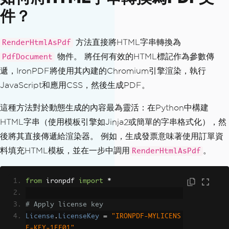
件？
方法直接將HTML字串轉換為
RenderHtmlAsPdf
物件。 將任何有效的HTML標記作為參數傳
PdfDocument
遞，IronPDF將使用其內建的Chromium引擎渲染，執行
JavaScript和應用CSS，然後生成PDF。
這種方法對於動態生成的內容最為靈活：在Python中構建
HTML字串（使用模板引擎如Jinja2或簡單的字串格式化），然
後將其直接傳遞給渲染器。 例如，生成發票意味著使用訂單資
料填充HTML模板，並在一步中調用
。
RenderHtmlAsPdf
from
 ironpdf 
import
*
# Apply license key
License
.
LicenseKey
=
"IRONPDF-MYLICENS
E-KEY-1EF01"