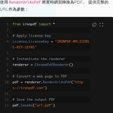
使用
將實時網頁轉換為PDF。 提供完整的
RenderUrlAsPdf
URL作為參數：
from
 ironpdf 
import
*
# Apply license key
License
.
LicenseKey
=
"IRONPDF-MYLICENS
E-KEY-1EF01"
# Instantiate the renderer
renderer 
=
ChromePdfRenderer
()
# Convert a web page to PDF
pdf 
=
 renderer
.
RenderUrlAsPdf
(
"http
s://ironpdf.com"
)
# Save the output PDF
pdf
.
SaveAs
(
"url.pdf"
)