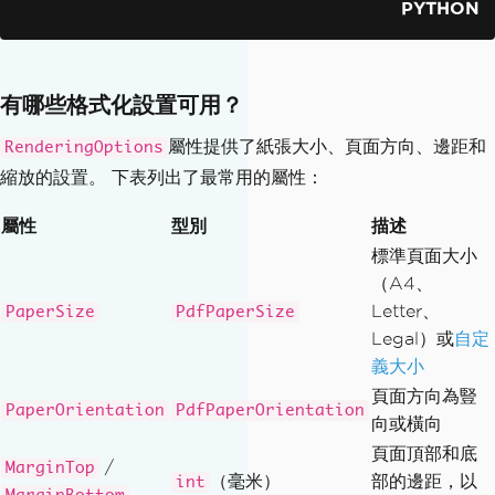
PYTHON
renderer
.
RenderingOptions
.
MarginLeft
=
25
renderer
.
RenderingOptions
.
MarginRight
=
25
有哪些格式化設置可用？
# Render with custom formatting
屬性提供了紙張大小、頁面方向、邊距和
RenderingOptions
pdf 
=
 renderer
.
RenderHtmlAsPdf
(
"<h1>Cu
縮放的設置。 下表列出了最常用的屬性：
stom Formatted PDF</h1><p>Content her
e.</p>"
)
屬性
型別
描述
pdf
.
SaveAs
(
"formatted.pdf"
)
標準頁面大小
（A4、
Letter、
PaperSize
PdfPaperSize
Legal）或
自定
義大小
頁面方向為豎
PaperOrientation
PdfPaperOrientation
向或橫向
頁面頂部和底
/
MarginTop
（毫米）
部的邊距，以
int