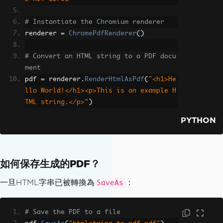
# Instantiate the Chromium renderer
renderer 
=
ChromePdfRenderer
()
# Convert an HTML string to a PDF docu
ment
pdf 
=
 renderer
.
RenderHtmlAsPdf
(
"<h1>He
llo World!</h1><p>This is an example H
TML string.</p>"
)
PYTHON
如何保存生成的PDF？
一旦HTML字串已被轉換為
：
SaveAs
# Save the PDF to a file