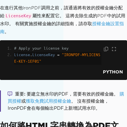
在進行其他IronPDF調用之前，請通過將有效的授權金鑰分配
給
屬性來配置它。 這將去除生成的PDF中的試用
LicenseKey
水印。 有關實施授權金鑰的詳細指南，請存取
授權金鑰設置指
南
。
# Apply your license key
License
.
LicenseKey
=
"IRONPDF-MYLICENS
E-KEY-1EF01"
PYTHON
重要
要建立無水印的PDF，需要有效的授權金鑰。
購
買授權
或
獲取免費試用授權金鑰
。 沒有授權金鑰，
IronPDF會在每個輸出PDF上新增試用水印。
如何將HTML字串轉換為PDF文