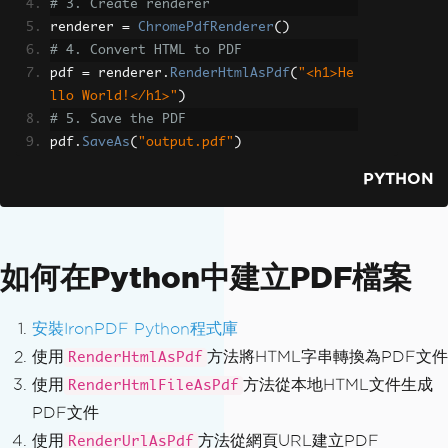
# 3. Create renderer
renderer 
=
ChromePdfRenderer
()
# 4. Convert HTML to PDF
pdf 
=
 renderer
.
RenderHtmlAsPdf
(
"<h1>He
llo World!</h1>"
)
# 5. Save the PDF
pdf
.
SaveAs
(
"output.pdf"
)
PYTHON
如何在Python中建立PDF檔案
安裝IronPDF Python程式庫
使用
方法將HTML字串轉換為PDF文件
RenderHtmlAsPdf
使用
方法從本地HTML文件生成
RenderHtmlFileAsPdf
PDF文件
使用
方法從網頁URL建立PDF
RenderUrlAsPdf