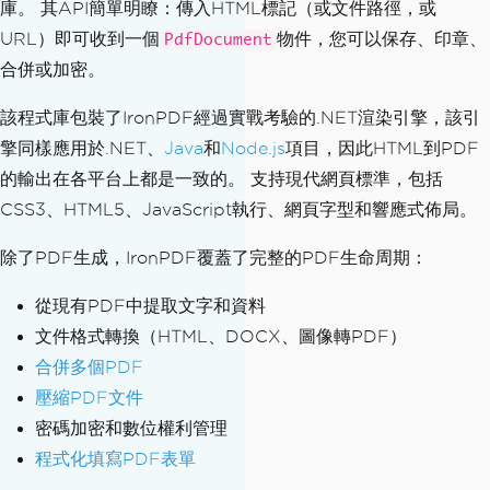
庫。 其API簡單明瞭：傳入HTML標記（或文件路徑，或
URL）即可收到一個
物件，您可以保存、印章、
PdfDocument
合併或加密。
該程式庫包裝了IronPDF經過實戰考驗的.NET渲染引擎，該引
擎同樣應用於.NET、
Java
和
Node.js
項目，因此HTML到PDF
的輸出在各平台上都是一致的。 支持現代網頁標準，包括
CSS3、HTML5、JavaScript執行、網頁字型和響應式佈局。
除了PDF生成，IronPDF覆蓋了完整的PDF生命周期：
從現有PDF中提取文字和資料
文件格式轉換（HTML、DOCX、圖像轉PDF）
合併多個PDF
壓縮PDF文件
密碼加密和數位權利管理
程式化填寫PDF表單