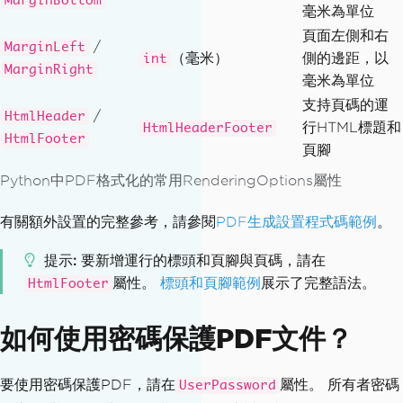
MarginBottom
毫米為單位
頁面左側和右
/
MarginLeft
（毫米）
側的邊距，以
int
MarginRight
毫米為單位
支持頁碼的運
/
HtmlHeader
行HTML標題和
HtmlHeaderFooter
HtmlFooter
頁腳
Python中PDF格式化的常用RenderingOptions屬性
有關額外設置的完整參考，請參閱
PDF生成設置程式碼範例
。
提示
要新增運行的標頭和頁腳與頁碼，請在
屬性。
標頭和頁腳範例
展示了完整語法。
HtmlFooter
如何使用密碼保護PDF文件？
要使用密碼保護PDF，請在
屬性。 所有者密碼
UserPassword