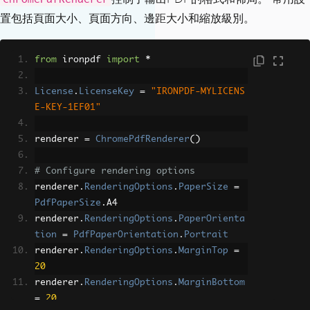
置包括頁面大小、頁面方向、邊距大小和縮放級別。
from
 ironpdf 
import
*
License
.
LicenseKey
=
"IRONPDF-MYLICENS
E-KEY-1EF01"
renderer 
=
ChromePdfRenderer
()
# Configure rendering options
renderer
.
RenderingOptions
.
PaperSize
=
PdfPaperSize
.
A4
renderer
.
RenderingOptions
.
PaperOrienta
tion
=
PdfPaperOrientation
.
Portrait
renderer
.
RenderingOptions
.
MarginTop
=
20
renderer
.
RenderingOptions
.
MarginBottom
=
20