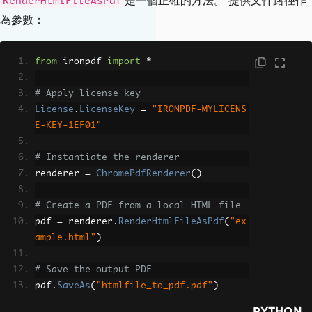
是一個正確的方法。 提供文件路徑作
RenderHtmlFileAsPdf
為參數：
from
 ironpdf 
import
*
# Apply license key
License
.
LicenseKey
=
"IRONPDF-MYLICENS
E-KEY-1EF01"
# Instantiate the renderer
renderer 
=
ChromePdfRenderer
()
# Create a PDF from a local HTML file
pdf 
=
 renderer
.
RenderHtmlFileAsPdf
(
"ex
ample.html"
)
# Save the output PDF
pdf
.
SaveAs
(
"htmlfile_to_pdf.pdf"
)
PYTHON