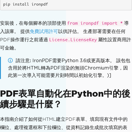
pip install ironpdf
安裝後，在每個腳本的頂部使用
導
from ironpdf import *
入該庫。 提供
免費試用許可
以供評估。 生產部署需要在任何
PDF操作運行之前通過
屬性設置商用許
License.LicenseKey
可金鑰。
請注意
IronPDF需要Python 3.6或更高版本。 該包包
含用於將HTML轉為PDF渲染的無頭Chromium引擎，因
此第一次導入可能需要片刻時間以初始化引擎。)]
PDF表單自動化在Python中的後
續步驟是什麼？
本指南介紹了如何從HTML建立PDF表單、填寫現有文件中的
欄位、處理複選框和下拉欄位、從資料記錄生成批次填寫的表