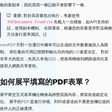
板的新副本，因此填寫一條記錄不會影響下一條。
(
"applicant_name"
).
Value
=
 applicant
[
"name"
]
重要
對於高容量批次執行，考慮使用
    form_document
.
Form
.
FindFormField
先載入一次模板，如API支持的
PdfDocument.FromFile
(
"applicant_id"
).
Value
=
 applicant
話，使用副本機制。 在部署前，根據您的容量需求對這兩種
[
"id"
]
方法進行基準測試。)]
    form_document
.
Form
.
FindFormField
(
"submission_date"
).
Value
=
 applicant
IronPDF不對一次運行中腳本可以生成的文件數量施加人為限
[
"date"
]
制。 吞吐量由可用記憶體和輸出目的地的I/O速度決定。 對於
# Save each filled form with a uni
非常大的批次，先寫入本地SSD，然後再轉移到網路儲存比直
que filename
接寫入網路共享更快。
    output_path 
=
 f
"output/application
_{applicant['id']}.pdf"
如何展平填寫的PDF表單？
    form_document
.
SaveAs
(
output_path
)
print
(
f
"Saved: {output_path}"
)
展平將交互式表單欄位轉換為靜態頁面內容，將當前值鎖定在
位。 展平的PDF是進行存檔、列印或發送給不應更改欄位值的
收件人的正確選擇。