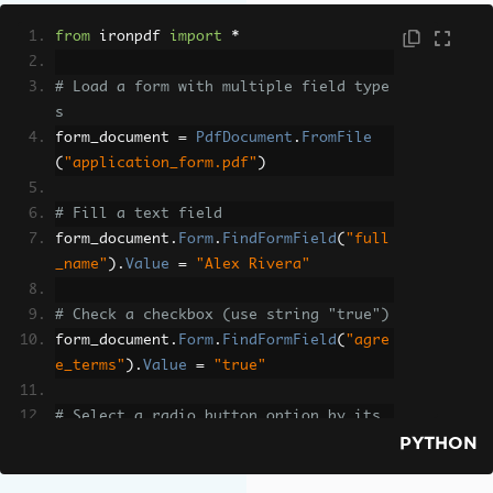
from
 ironpdf 
import
*
# Load a form with multiple field type
s
form_document 
=
PdfDocument
.
FromFile
(
"application_form.pdf"
)
# Fill a text field
form_document
.
Form
.
FindFormField
(
"full
_name"
).
Value
=
"Alex Rivera"
# Check a checkbox (use string "true")
form_document
.
Form
.
FindFormField
(
"agre
e_terms"
).
Value
=
"true"
# Select a radio button option by its 
PYTHON
value attribute
form_document
.
Form
.
FindFormField
(
"empl
oyment_status"
).
Value
=
"full_time"