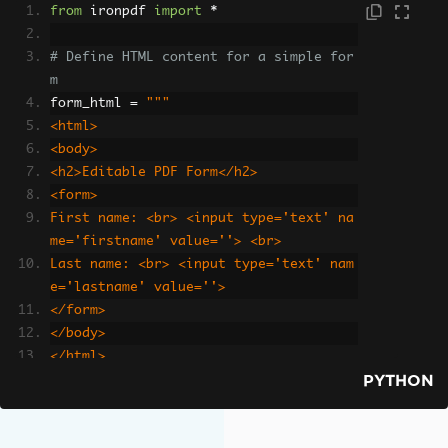
from
 ironpdf 
import
*
# Define HTML content for a simple for
m
form_html 
=
"""
<html>
<body>
<h2>Editable PDF Form</h2>
<form>
First name: <br> <input type='text' na
me='firstname' value=''> <br>
Last name: <br> <input type='text' nam
e='lastname' value=''>
</form>
</body>
</html>
PYTHON
"""
# Instantiate a PDF renderer