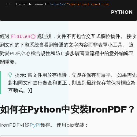
form_document
.
SaveAs
(
"archived_applica
PYTHON
tion.pdf"
)
經過
處理後，文件不再包含交互式欄位物件。 接收
Flatten()
到文件的下游系統會看到普通的文字內容而非表單小工具。 這
對於PDF/A存檔合規性和防止多步驟審查流程中的意外編輯至
關重要。
提示
當文件用於存檔時，立即在保存前展平。 如果需先
對相同文件進行審查和更正，則直到最終保存前保持欄位為
互動式。)]
如何在Python中安裝IronPDF？
IronPDF可從
PyPI
獲得。 使用pip安裝：