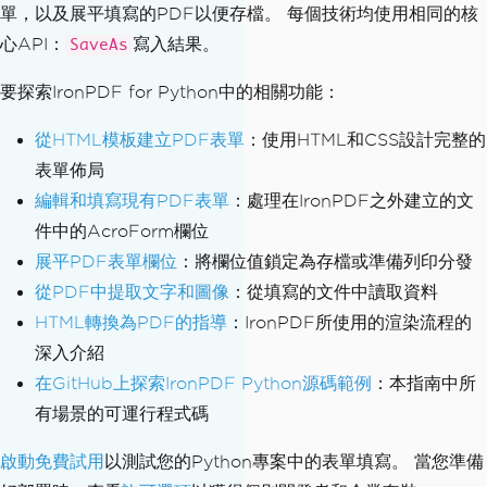
單，以及展平填寫的PDF以便存檔。 每個技術均使用相同的核
心API：
寫入結果。
SaveAs
要探索IronPDF for Python中的相關功能：
從HTML模板建立PDF表單
：使用HTML和CSS設計完整的
表單佈局
編輯和填寫現有PDF表單
：處理在IronPDF之外建立的文
件中的AcroForm欄位
展平PDF表單欄位
：將欄位值鎖定為存檔或準備列印分發
從PDF中提取文字和圖像
：從填寫的文件中讀取資料
HTML轉換為PDF的指導
：IronPDF所使用的渲染流程的
深入介紹
在GitHub上探索IronPDF Python源碼範例
：本指南中所
有場景的可運行程式碼
啟動免費試用
以測試您的Python專案中的表單填寫。 當您準備