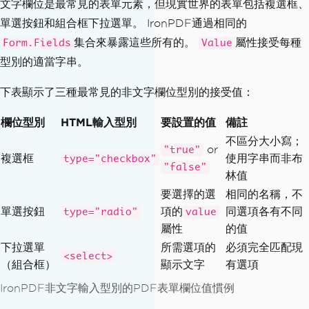
文字欄位是最常見的表單元素，但現實世界的表單包括複選框、
單選按鈕和組合框下拉選單。 IronPDF通過相同的
集合來暴露這些所有的。
屬性接受每種
Form.Fields
Value
型別的適當字串。
下表顯示了三種最常見的非文字欄位型別的接受值：
欄位型別
HTML輸入型別
要設置的值
備註
不區分大小寫；
or
"true"
複選框
使用字串而非布
type="checkbox"
"false"
林值
要選擇的選
相同的名稱，不
單選按鈕
項的
同選項各有不同
type="radio"
value
屬性
的值
下拉選單
所需選項的
必須完全匹配現
<select>
（組合框）
顯示文字
有選項
IronPDF非文字輸入型別的PDF表單欄位值慣例