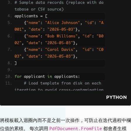
# Sample data records (replace with da
tabase or CSV source)
applicants 
=
[
{
"name"
:
"Alice Johnson"
,
"id"
:
"A
001"
,
"date"
:
"2026-05-03"
},
{
"name"
:
"Bob Williams"
,
"id"
:
"B0
02"
,
"date"
:
"2026-05-03"
},
{
"name"
:
"Carol Davis"
,
"id"
:
"C0
03"
,
"date"
:
"2026-05-03"
},
]
for
 applicant 
in
 applicants
:
# Load template from disk on each 
iteration to avoid cross-contamination
PYTHON
    form_document 
=
PdfDocument
.
FromFi
le
(
"application_template.pdf"
)
# Fill each field from the data re
將模板載入迴圈內而不是之前一次操作，可防止在迭代過程中欄
cord
位值的累積。 每次調用
都會產生模
PdfDocument.FromFile
    form_document
.
Form
.
FindFormField