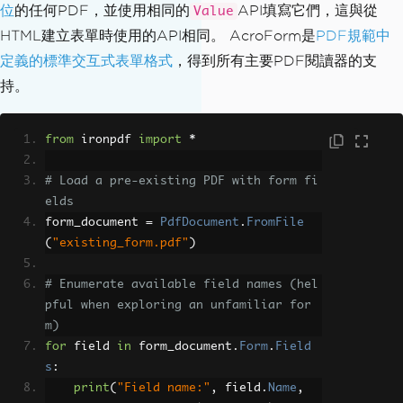
位
的任何PDF，並使用相同的
API填寫它們，這與從
Value
HTML建立表單時使用的API相同。 AcroForm是
PDF規範中
定義的標準交互式表單格式
，得到所有主要PDF閱讀器的支
持。
from
 ironpdf 
import
*
# Load a pre-existing PDF with form fi
elds
form_document 
=
PdfDocument
.
FromFile
(
"existing_form.pdf"
)
# Enumerate available field names (hel
pful when exploring an unfamiliar for
m)
for
 field 
in
 form_document
.
Form
.
Field
s
:
print
(
"Field name:"
,
 field
.
Name
,