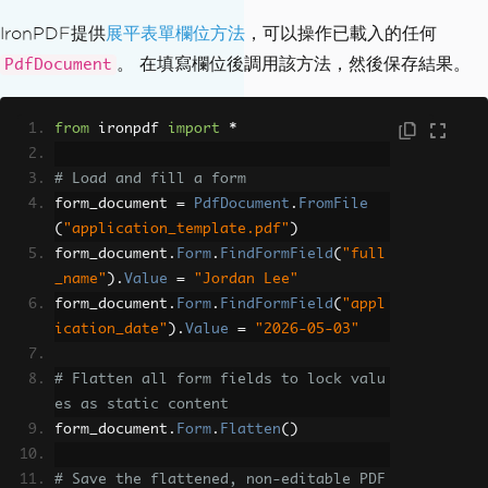
IronPDF提供
展平表單欄位方法
，可以操作已載入的任何
。 在填寫欄位後調用該方法，然後保存結果。
PdfDocument
from
 ironpdf 
import
*
# Load and fill a form
form_document 
=
PdfDocument
.
FromFile
(
"application_template.pdf"
)
form_document
.
Form
.
FindFormField
(
"full
_name"
).
Value
=
"Jordan Lee"
form_document
.
Form
.
FindFormField
(
"appl
ication_date"
).
Value
=
"2026-05-03"
# Flatten all form fields to lock valu
es as static content
form_document
.
Form
.
Flatten
()
# Save the flattened, non-editable PDF