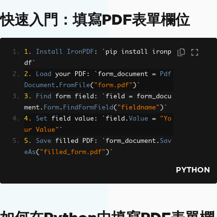
快速入門：填寫PDF表單欄位
1.
Install
IronPDF
:
`
pip install ironp
df
`
2.
Load
 your PDF
:
`
form_document 
=
Pdf
Document
.
FromFile
(
"form.pdf"
)`
3.
Find
 form field
:
`
field 
=
 form_docu
ment
.
Form
.
FindFormField
(
"fieldname"
)`
4.
Set
 field value
:
`
field
.
Value
=
"Yo
ur Value"
`
5.
Save
 filled PDF
:
`
form_document
.
Sav
eAs
(
"filled_form.pdf"
)`
PYTHON