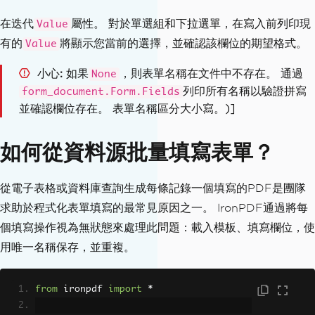
在迭代
屬性。 對於單選組和下拉選單，在寫入前列印現
Value
# Select a dropdown option by display 
有的
將顯示您當前的選擇，並確認該欄位的期望格式。
Value
text
form_document
.
Form
.
FindFormField
(
"coun
小心
如果
，則表單名稱在文件中不存在。 通過
None
try"
).
Value
=
"United States"
列印所有名稱以驗證拼寫
form_document.Form.Fields
並確認欄位存在。 表單名稱區分大小寫。)]
form_document
.
SaveAs
(
"completed_applic
ation.pdf"
)
如何從資料源批量填寫表單？
從電子表格或資料庫查詢生成每條記錄一個填寫的PDF是團隊
求助於程式化表單填寫的最常見原因之一。 IronPDF通過將每
個填寫操作視為無狀態來處理此問題：載入模板、填寫欄位，使
用唯一名稱保存，並重複。
from
 ironpdf 
import
*