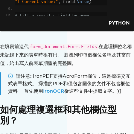
"| Current value:"
,
 field
.
Value
)
# Fill a specific field by name
PYTHON
applicant_name_field 
=
 form_document
.
F
orm
.
FindFormField
(
"applicant_name"
)
applicant_name_field
.
Value
=
"Jane Smi
th"
在填寫前迭代
在處理欄位名稱
form_document.Form.Fields
未記錄下來的表單時很有用。 迴圈列印每個欄位名稱及其當前
# Fill a second field
值，給出寫入前表單期望的完整圖。
date_field 
=
 form_document
.
Form
.
FindFo
rmField
(
"application_date"
)
請注意
IronPDF支持AcroForm欄位，這是標準交互
date_field
.
Value
=
"2026-05-03"
式表單格式。 掃描的PDF和僅包含圖像的文件不包含欄位
資料； 首先使用
IronOCR
從這些文件中提取文字。)]
# Save the filled document
form_document
.
SaveAs
(
"submitted_applic
ation.pdf"
)
如何處理複選框和其他欄位型
別？