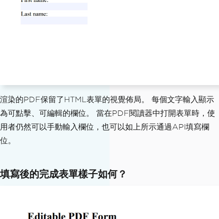
first_name_field
.
Value
=
"Minnie"
print
(
"FirstNameField value: {}"
.
forma
t
(
first_name_field
.
Value
))
# Access the "lastname" field and set 
its value
last_name_field 
=
 form_document
.
Form
.
F
indFormField
(
"lastname"
)
last_name_field
.
Value
=
"Mouse"
渲染的PDF保留了HTML表單的視覺佈局。 每個文字輸入顯示
print
(
"LastNameField value: {}"
.
format
為可點擊、可編輯的欄位。 當在PDF閱讀器中打開表單時，使
(
last_name_field
.
Value
))
用者仍然可以手動輸入欄位，也可以如上所示通過API填寫欄
位。
# Save the filled form
form_document
.
SaveAs
(
"FilledForm.pdf"
)
填寫後的完成表單樣子如何？