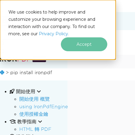
We use cookies to help improve and
customize your browsing experience and
Docs
interaction with our company. To find out
for
本頁
more, see our
Privacy Policy.
Python
Accept
跳至頁尾內容
>
pip install ironpdf
開始使用
開始使用 概覽
using IronPdfEngine
使用授權金鑰
教學指南
HTML 轉 PDF