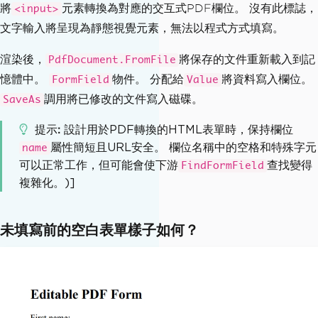
renderer 
=
ChromePdfRenderer
()
將
元素轉換為對應的交互式PDF欄位。 沒有此標誌，
<input>
文字輸入將呈現為靜態視覺元素，無法以程式方式填寫。
# Enable HTML form-to-PDF-field conver
sion
渲染後，
將保存的文件重新載入到記
PdfDocument.FromFile
renderer
.
RenderingOptions
.
CreatePdfFor
憶體中。
物件。 分配給
將資料寫入欄位。
FormField
Value
msFromHtml
=
True
調用將已修改的文件寫入磁碟。
SaveAs
# Render the HTML content to a PDF fil
提示
設計用於PDF轉換的HTML表單時，保持欄位
e
屬性簡短且URL安全。 欄位名稱中的空格和特殊字元
name
renderer
.
RenderHtmlAsPdf
(
form_html
).
Sa
可以正常工作，但可能會使下游
查找變得
veAs
(
"BasicForm.pdf"
)
FindFormField
複雜化。)]
# Load the created PDF document
form_document 
=
PdfDocument
.
FromFile
未填寫前的空白表單樣子如何？
(
"BasicForm.pdf"
)
# Access the "firstname" field and set 
its value
first_name_field 
=
 form_document
.
Form
.
FindFormField
(
"firstname"
)