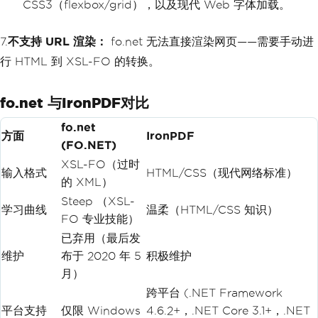
CSS3（flexbox/grid），以及现代 Web 字体加载。
7.
不支持 URL 渲染：
fo.net 无法直接渲染网页——需要手动进
行 HTML 到 XSL-FO 的转换。
fo.net 与IronPDF对比
fo.net
方面
IronPDF
(FO.NET)
XSL-FO（过时
输入格式
HTML/CSS（现代网络标准）
的 XML）
Steep （XSL-
学习曲线
温柔（HTML/CSS 知识）
FO 专业技能）
已弃用（最后发
维护
布于 2020 年 5
积极维护
月）
跨平台 (.NET Framework
平台支持
仅限 Windows
4.6.2+，.NET Core 3.1+，.NET