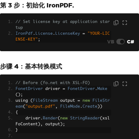
第 3 步：初始化 IronPDF.
// Set license key at application star
tup
IronPdf
.
License
.
LicenseKey
=
"YOUR-LIC
ENSE-KEY"
;
VB
C#
步骤 4：基本转换模式
// Before (fo.net with XSL-FO)
FonetDriver
 driver 
=
FonetDriver
.
Make
();
using 
(
FileStream
 output 
=
new
FileStr
eam
(
"output.pdf"
,
FileMode
.
Create
))
{
    driver
.
Render
(
new
StringReader
(
xsl
FoContent
),
 output
);
}