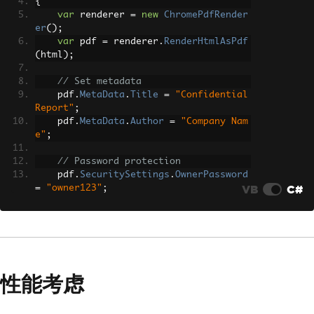
{
var
 renderer 
=
new
ChromePdfRender
er
();
var
 pdf 
=
 renderer
.
RenderHtmlAsPdf
(
html
);
// Set metadata
    pdf
.
MetaData
.
Title
=
"Confidential 
Report"
;
    pdf
.
MetaData
.
Author
=
"Company Nam
e"
;
// Password protection
    pdf
.
SecuritySettings
.
OwnerPassword
VB
C#
=
"owner123"
;
    pdf
.
SecuritySettings
.
UserPassword
=
"user456"
;
// Restrict permissions
    pdf
.
SecuritySettings
.
AllowUserCopy
PasteContent
=
false
;
性能考虑
    pdf
.
SecuritySettings
.
AllowUserPrin
ting
=
IronPdf
.
Security
.
PdfPrintSecuri
ty
.
NoPrint
;