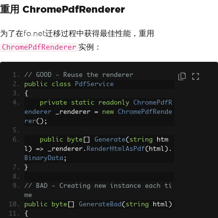
    pdf
.
SecuritySettings
.
AllowUserEdit
重用 ChromePdfRenderer
s
=
IronPdf
.
Security
.
PdfEditSecurity
.
N
oEdit
;
为了在fo.net迁移过程中获得最佳性能，重用
return
 pdf
.
BinaryData
;
实例：
ChromePdfRenderer
}
// GOOD - Reuse the renderer
public
class
PdfService
{
private
static
readonly
ChromePdfR
enderer
 _renderer 
=
new
ChromePdfRende
rer
();
public
byte
[]
Generate
(
string
 htm
l
)
=>
 _renderer
.
RenderHtmlAsPdf
(
html
).
BinaryData
;
}
// BAD - Creating new instance each ti
me
public
byte
[]
GenerateBad
(
string
 html
)
{