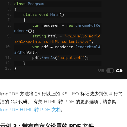
er-reference='page'>
class
Program
                    <fo:flow flow-name
{
='xsl-region-body'>
static
void
Main
()
                        <fo:block>Hell
{
o World</fo:block>
var
 renderer 
=
new
ChromePdfRe
                    </fo:flow>
nderer
();
                </fo:page-sequence>
string
 html 
=
"<h1>Hello World
            </fo:root>"
;
</h1><p>This is HTML content.</p>"
;
var
 pdf 
=
 renderer
.
RenderHtmlA
FonetDriver
 driver 
=
FonetDriv
sPdf
(
html
);
er
.
Make
();
        pdf
.
SaveAs
(
"output.pdf"
);
        driver
.
Render
(
new
StringReader
}
(
xslFo
),
}
VB
C#
new
FileStream
(
"output.pd
f"
,
FileMode
.
Create
));
}
}
IronPDF 方法将 25 行以上的 XSL-FO 标记减少到仅 4 行简
洁的 C# 代码。 有关 HTML 转 PDF 的更多选项，请参阅
IronPDF HTML 转 PDF 文档
。
示例 2：带有自定义设置的 PDF 文件