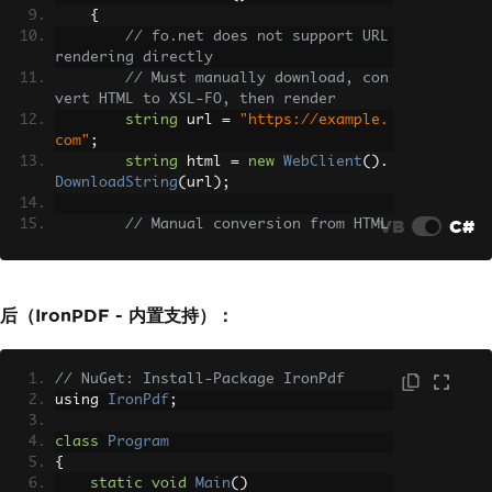
{
// fo.net does not support URL 
rendering directly
// Must manually download, con
vert HTML to XSL-FO, then render
string
 url 
=
"https://example.
com"
;
string
 html 
=
new
WebClient
().
DownloadString
(
url
);
VB
C#
// Manual conversion from HTML 
to XSL-FO required (complex)
string
 xslFo 
=
ConvertHtmlToXs
lFo
(
html
);
// Not built-in
后（IronPDF - 内置支持）：
FonetDriver
 driver 
=
FonetDriv
er
.
Make
();
        driver
.
Render
(
new
StringReader
// NuGet: Install-Package IronPdf
(
xslFo
),
using 
IronPdf
;
new
FileStream
(
"webpage.pd
f"
,
FileMode
.
Create
));
class
Program
}
{
static
void
Main
()