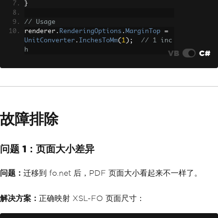
}
// Usage
renderer
.
RenderingOptions
.
MarginTop
=
UnitConverter
.
InchesToMm
(
1
);
// 1 inc
h
VB
C#
故障排除
问题 1：页面大小差异
问题：
迁移到 fo.net 后，PDF 页面大小看起来不一样了。
解决方案：
正确映射 XSL-FO 页面尺寸：