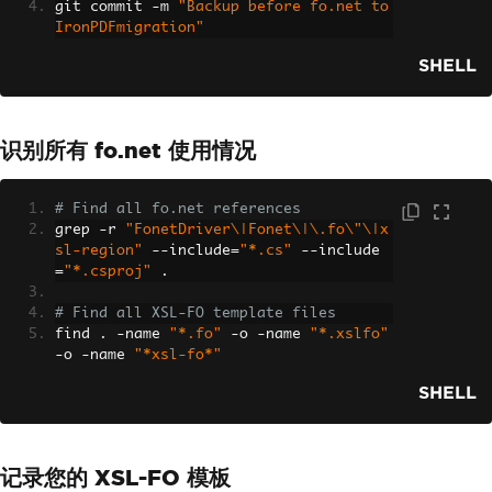
git commit 
-
m 
"Backup before fo.net to
IronPDFmigration"
SHELL
识别所有 fo.net 使用情况
# Find all fo.net references
grep 
-
r 
"FonetDriver\|Fonet\|\.fo\"\|x
sl-region"
--
include
=
"*.cs"
--
include
=
"*.csproj"
.
# Find all XSL-FO template files
find 
.
-
name 
"*.fo"
-
o 
-
name 
"*.xslfo"
-
o 
-
name 
"*xsl-fo*"
SHELL
记录您的 XSL-FO 模板