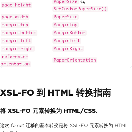
或
PaperSize
page-height
SetCustomPaperSize()
page-width
PaperSize
margin-top
MarginTop
margin-bottom
MarginBottom
margin-left
MarginLeft
margin-right
MarginRight
reference-
PaperOrientation
orientation
XSL-FO 到 HTML 转换指南
将 XSL-FO 元素转换为 HTML/CSS.
这次 fo.net 迁移的基本转变是将 XSL-FO 元素转换为 HTML