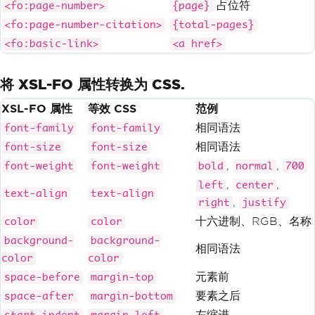
占位符
<fo:page-number>
{page}
<fo:page-number-citation>
{total-pages}
<fo:basic-link>
<a href>
将 XSL-FO 属性转换为 CSS.
XSL-FO 属性
等效 CSS
范例
相同语法
font-family
font-family
相同语法
font-size
font-size
,
,
font-weight
font-weight
bold
normal
700
,
,
left
center
text-align
text-align
,
right
justify
十六进制、RGB、名称
color
color
background-
background-
相同语法
color
color
元素前
space-before
margin-top
要素之后
space-after
margin-bottom
左缩进