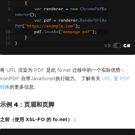
static
string
ConvertHtmlToXslFo
(
s
{
tring
 html
)
var
 renderer 
=
new
ChromePdfRe
{
nderer
();
// Custom implementation requi
var
 pdf 
=
 renderer
.
RenderUrlAs
red - extremely complex
Pdf
(
"https://example.com"
);
throw
new
System
.
NotImplemente
        pdf
.
SaveAs
(
"webpage.pdf"
);
dException
();
}
}
}
VB
C#
}
将 URL 渲染为 PDF 是此 fo.net 迁移中的一个实际优势：
IronPDF 自带JavaScript执行能力。 了解有关
URL 至 PDF
转换
的更多信息。
示例 4：页眉和页脚
之前（使用 XSL-FO 的 fo.net）：