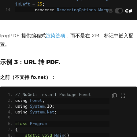
        driver
.
Render
(
new
StringReader
inLeft
=
25
;
(
xslFo
),
VB
C#
        renderer
.
RenderingOptions
.
Marg
new
FileStream
(
"custom.pd
inRight
=
25
;
f"
,
FileMode
.
Create
));
}
string
 html 
=
"<h1 style='font
}
-size:14pt'>Custom PDF</h1>"
;
IronPDF 提供编程式
渲染选项
，而不是在 XML 标记中嵌入配
var
 pdf 
=
 renderer
.
RenderHtmlA
置。
sPdf
(
html
);
        pdf
.
SaveAs
(
"custom.pdf"
);
}
示例 3：URL 转 PDF.
}
之前（不支持 fo.net）：
// NuGet: Install-Package Fonet
using 
Fonet
;
using 
System
.
IO
;
using 
System
.
Net
;
class
Program
{
static
void
Main
()