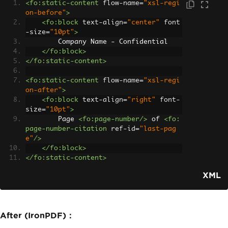
<fo:static-content
flow-name
=
"xsl-regi
on-before"
>
<fo:block
text-align
=
"center"
font
-size
=
"10pt"
>
        Company Name - Confidential
</fo:block>
</fo:static-content>
<fo:static-content
flow-name
=
"xsl-regi
on-after"
>
<fo:block
text-align
=
"right"
font-
size
=
"10pt"
>
        Page 
<fo:page-number/>
 of 
<fo:
page-number-citation
ref-id
=
"last-pag
e"
/>
</fo:block>
</fo:static-content>
XML
After (IronPDF)：