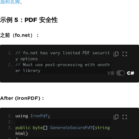
眉和页脚
。
示例 5：PDF 安全性
之前（fo.net）：
// fo.net has very limited PDF securit
y options
// Must use post-processing with anoth
er library
VB
C#
After (IronPDF)：
using 
IronPdf
;
public
byte
[]
GenerateSecurePdf
(
string
html
)