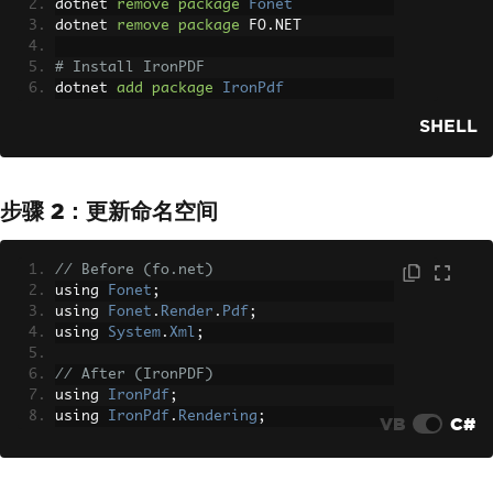
dotnet 
remove
package
Fonet
dotnet 
remove
package
 FO
.
NET
# Install IronPDF
dotnet 
add
package
IronPdf
SHELL
步骤 2：更新命名空间
// Before (fo.net)
using 
Fonet
;
using 
Fonet
.
Render
.
Pdf
;
using 
System
.
Xml
;
// After (IronPDF)
using 
IronPdf
;
using 
IronPdf
.
Rendering
;
VB
C#