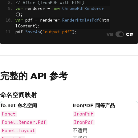
// After (IronPDF with HTML)
var
 renderer 
=
new
ChromePdfRenderer
();
var
 pdf 
=
 renderer
.
RenderHtmlAsPdf
(
htm
lContent
);
pdf
.
SaveAs
(
"output.pdf"
);
VB
C#
完整的 API 参考
命名空间映射
fo.net 命名空间
IronPDF 同等产品
Fonet
IronPdf
Fonet.Render.Pdf
IronPdf
不适用
Fonet.Layout