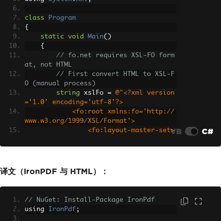
class
Program
{
static
void
Main
()
{
// fo.net requires XSL-FO form
at, not HTML
// First convert HTML to XSL-F
O (manual process)
string
 xslFo 
=
@"<?xml version
='1.0' encoding='utf-8'?>
            <fo:root xmlns:fo='http://
www.w3.org/1999/XSL/Format'>
VB
C#
                <fo:layout-master-set>
                    <fo:simple-page-ma
ster master-name='page'>
                        <fo:region-bod
y/>
译文（IronPDF 与 HTML）：
                    </fo:simple-page-m
aster>
                </fo:layout-master-set
// NuGet: Install-Package IronPdf
>
using 
IronPdf
;
                <fo:page-sequence mast