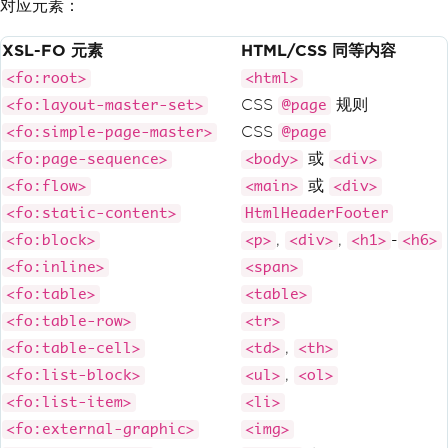
对应元素：
XSL-FO 元素
HTML/CSS 同等内容
<fo:root>
<html>
CSS
规则
<fo:layout-master-set>
@page
CSS
<fo:simple-page-master>
@page
或
<fo:page-sequence>
<body>
<div>
或
<fo:flow>
<main>
<div>
<fo:static-content>
HtmlHeaderFooter
,
,
-
<fo:block>
<p>
<div>
<h1>
<h6>
<fo:inline>
<span>
<fo:table>
<table>
<fo:table-row>
<tr>
,
<fo:table-cell>
<td>
<th>
,
<fo:list-block>
<ul>
<ol>
<fo:list-item>
<li>
<fo:external-graphic>
<img>