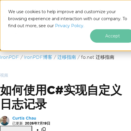
We use cookies to help improve and customize your
browsing experience and interaction with our company. To
find out more, see our
Privacy Policy.
for
.NET
Accept
跳至页脚内容
IronPDF
IronPDF博客
迁移指南
fo.net 迁移指南
视频
如何使用C#实现自定义
日志记录
Curtis Chau
已更新:
2026年7月19日