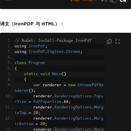
97mm' page-width='210mm'
                        margin-top='20
mm' margin-bottom='20mm'
                        margin-left='2
译文（IronPDF 与 HTML）：
5mm' margin-right='25mm'>
                        <fo:region-bod
y/>
// NuGet: Install-Package IronPdf
                    </fo:simple-page-m
using 
IronPdf
;
aster>
using 
IronPdf
.
Engines
.
Chrome
;
                </fo:layout-master-set
>
class
Program
                <fo:page-sequence mast
{
er-reference='A4'>
static
void
Main
()
                    <fo:flow flow-name
{
='xsl-region-body'>
var
 renderer 
=
new
ChromePdfRe
                        <fo:block font
nderer
();
-size='14pt'>Custom PDF</fo:block>
        renderer
.
RenderingOptions
.
Pape
                    </fo:flow>
rSize
=
PdfPaperSize
.
A4
;
                </fo:page-sequence>
        renderer
.
RenderingOptions
.
Marg
            </fo:root>"
;
inTop
=
20
;
        renderer
.
RenderingOptions
.
Marg
FonetDriver
 driver 
=
FonetDriv
inBottom
=
20
;
er
.
Make
();
        renderer
.
RenderingOptions
.
Marg