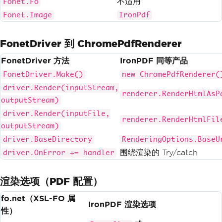
不适用
Fonet.Fo
Fonet.Image
IronPdf
FonetDriver 到 ChromePdfRenderer
FonetDriver 方法
IronPDF 同等产品
FonetDriver.Make()
new ChromePdfRenderer(
driver.Render(inputStream,
renderer.RenderHtmlAsP
outputStream)
driver.Render(inputFile,
renderer.RenderHtmlFil
outputStream)
driver.BaseDirectory
RenderingOptions.BaseU
围绕渲染的 Try/catch
driver.OnError += handler
渲染选项（PDF 配置）
fo.net（XSL-FO 属
IronPDF 渲染选项
性）