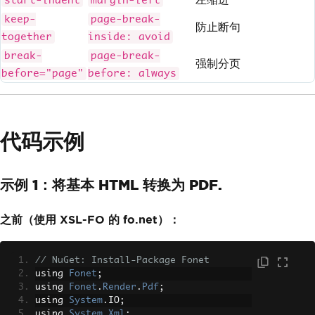
start-indent
margin-left
keep-
page-break-
防止断句
together
inside: avoid
break-
page-break-
强制分页
before="page"
before: always
代码示例
示例 1：将基本 HTML 转换为 PDF.
之前（使用 XSL-FO 的 fo.net）：
// NuGet: Install-Package Fonet
using 
Fonet
;
using 
Fonet
.
Render
.
Pdf
;
using 
System
.
IO
;
using 
System
.
Xml
;