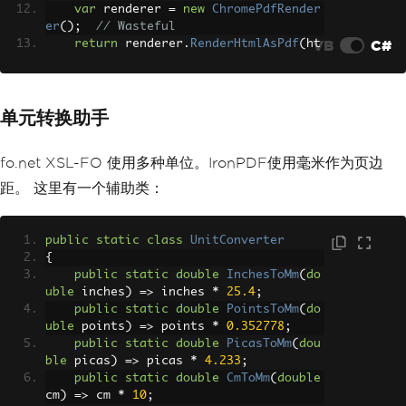
var
 renderer 
=
new
ChromePdfRender
er
();
// Wasteful
VB
C#
return
 renderer
.
RenderHtmlAsPdf
(
ht
ml
).
BinaryData
;
}
单元转换助手
fo.net XSL-FO 使用多种单位。IronPDF使用毫米作为页边
距。 这里有一个辅助类：
public
static
class
UnitConverter
{
public
static
double
InchesToMm
(
do
uble
 inches
)
=>
 inches 
*
25.4
;
public
static
double
PointsToMm
(
do
uble
 points
)
=>
 points 
*
0.352778
;
public
static
double
PicasToMm
(
dou
ble
 picas
)
=>
 picas 
*
4.233
;
public
static
double
CmToMm
(
double
cm
)
=>
 cm 
*
10
;