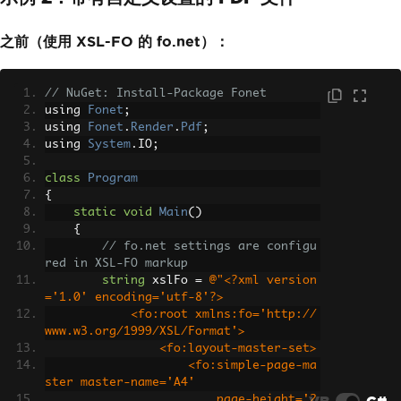
之前（使用 XSL-FO 的 fo.net）：
// NuGet: Install-Package Fonet
using 
Fonet
;
using 
Fonet
.
Render
.
Pdf
;
using 
System
.
IO
;
class
Program
{
static
void
Main
()
{
// fo.net settings are configu
red in XSL-FO markup
string
 xslFo 
=
@"<?xml version
='1.0' encoding='utf-8'?>
            <fo:root xmlns:fo='http://
www.w3.org/1999/XSL/Format'>
                <fo:layout-master-set>
                    <fo:simple-page-ma
ster master-name='A4' 
VB
C#
                        page-height='2