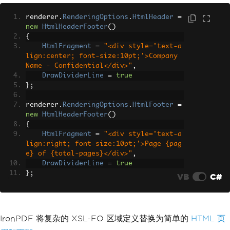
renderer
.
RenderingOptions
.
HtmlHeader
=
new
HtmlHeaderFooter
()
{
HtmlFragment
=
"<div style='text-a
lign:center; font-size:10pt;'>Company 
Name - Confidential</div>"
,
DrawDividerLine
=
true
};
renderer
.
RenderingOptions
.
HtmlFooter
=
new
HtmlHeaderFooter
()
{
HtmlFragment
=
"<div style='text-a
lign:right; font-size:10pt;'>Page {pag
e} of {total-pages}</div>"
,
DrawDividerLine
=
true
};
VB
C#
IronPDF 将复杂的 XSL-FO 区域定义替换为简单的
HTML 页