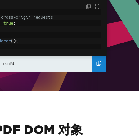
 cross-origin requests
=
true
;
derer
();
ing using C#
Pdf
(
"<h1>Hello World</h1>"
);
 IronPdf
ssets
mages, CSS and JavaScript.
\assets\' is set as the file location to 
nderHtmlAsPdf
(
"<img src='icons/iron.pn
-assets.pdf"
);
 PDF DOM 对象