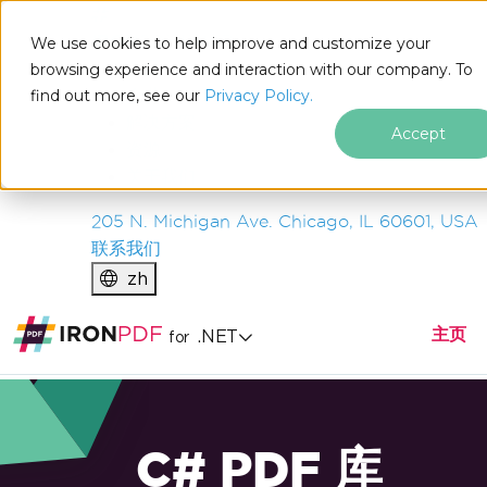
IRON
SOFTWARE
We use cookies to help improve and customize your
产品
browsing experience and interaction with our company. To
find out more, see our
企业
Privacy Policy.
解决方案
Accept
资源
关于我们
205 N. Michigan Ave. Chicago, IL 60601, USA
联系我们
zh
主页
.NET
for
C# PDF 库