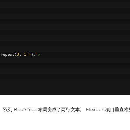
 repeat
(
3
,
1fr
);
"
>
双列 Bootstrap 布局变成了两行文本。 Flexbox 项目垂