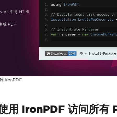
using 
IronPdf
;
work 中将 HTML
// Disable local disk access or
Installation
.
EnableWebSecurity
生成 PDF
// Instantiate Renderer
var
 renderer 
=
new
ChromePdfRen
// Create a PDF from a HTML str
var
 pdf 
=
 renderer
.
RenderHtmlAs
Install-Package
// Export to a file or Stream
pdf
.
SaveAs
(
"output.pdf"
);
// Advanced Example with HTML A
到 IronPDF
// Load external html assets: I
// An optional BasePath 'C:\site
load assets from
var
 myAdvancedPdf 
=
 renderer
.
Re
g'>"
,
@"C:\site\assets\"
);
myAdvancedPdf
.
SaveAs
(
"html-with
 中使用 IronPDF 访问所有