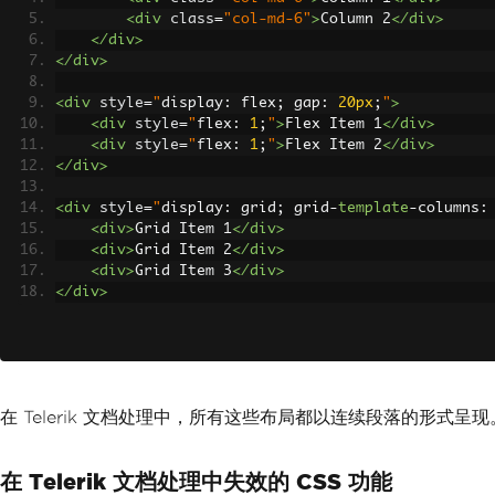
<div
class
=
"col-md-6"
>
Column 2
</div>
</div>
</div>
<div
style
=
"
display
:
 flex
;
 gap
:
20px
;
"
>
<div
style
=
"
flex
:
1
;
"
>
Flex Item 1
</div>
<div
style
=
"
flex
:
1
;
"
>
Flex Item 2
</div>
</div>
<div
style
=
"
display
:
 grid
;
 grid
-
template
-
columns
:
<div>
Grid Item 1
</div>
<div>
Grid Item 2
</div>
<div>
Grid Item 3
</div>
</div>
在 Telerik 文档处理中，所有这些布局都以连续段落的形式呈现。
在 Telerik 文档处理中失效的 CSS 功能