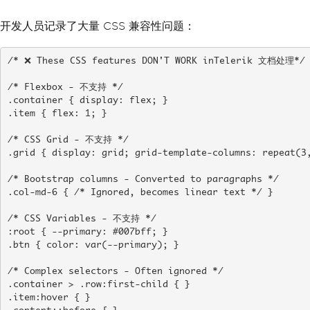
开发人员记录了大量 CSS 兼容性问题：
/* ❌ These CSS features DON'T WORK inTelerik 文档处理*/

/* Flexbox - 不支持 */

.container { display: flex; }

.item { flex: 1; }

/* CSS Grid - 不支持 */

.grid { display: grid; grid-template-columns: repeat(3,
/* Bootstrap columns - Converted to paragraphs */

.col-md-6 { /* Ignored, becomes linear text */ }

/* CSS Variables - 不支持 */

:root { --primary: #007bff; }

.btn { color: var(--primary); }

/* Complex selectors - Often ignored */

.container > .row:first-child { }

.item:hover { }
