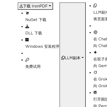
下载 IronPDF
LLM副
将页面复
NuGet 下载
DLL 下载
在 Cha
向 Ch
Windows 安装程序
LLM副本
在双子
向 Ge
免费试用
在 Gro
向 Gr
打开困
向 Pe