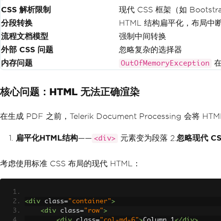
CSS 解析限制
现代 CSS 框架（如 Bootst
分段转换
HTML 结构扁平化，布局中
流程文档模型
强制中间转换
外部 CSS 问题
忽略复杂的选择器
内存问题
在
OutOfMemoryException
核心问题：HTML 无法正确渲染
在生成 PDF 之前，Telerik Document Processing
扁平化HTML结构
——
元素变为段落 2.
忽略现代 CS
<div>
考虑使用标准 CSS 布局的现代 HTML：
<div
class
=
"container"
>
<div
class
=
"row"
>
<div
class
=
"col-md-6"
>
Column 1
</div>