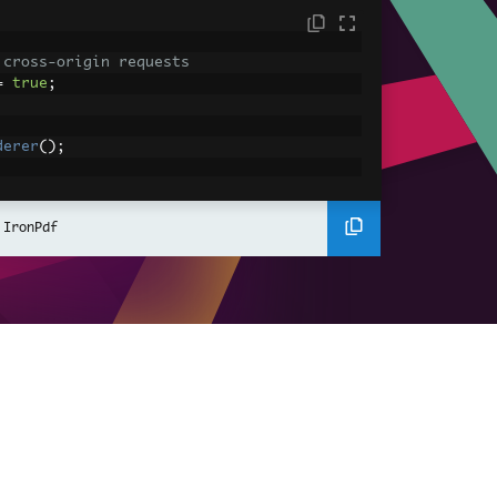
 cross-origin requests
=
true
;
derer
();
ing using C#
Pdf
(
"<h1>Hello World</h1>"
);
 IronPdf
ssets
mages, CSS and JavaScript.
\assets\' is set as the file location to 
nderHtmlAsPdf
(
"<img src='icons/iron.pn
-assets.pdf"
);