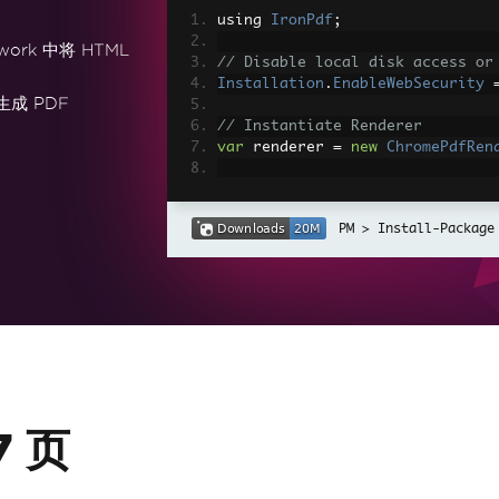
using 
IronPdf
;
work 中将 HTML
// Disable local disk access or
Installation
.
EnableWebSecurity
生成 PDF
// Instantiate Renderer
var
 renderer 
=
new
ChromePdfRen
// Create a PDF from a HTML str
var
 pdf 
=
 renderer
.
RenderHtmlAs
Install-Package
// Export to a file or Stream
pdf
.
SaveAs
(
"output.pdf"
);
// Advanced Example with HTML A
// Load external html assets: I
// An optional BasePath 'C:\site
load assets from
var
 myAdvancedPdf 
=
 renderer
.
Re
g'>"
,
@"C:\site\assets\"
);
7 页
myAdvancedPdf
.
SaveAs
(
"html-with