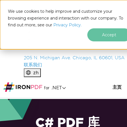
IRON
SOFTWARE
We use cookies to help improve and customize your
产品
browsing experience and interaction with our company. To
find out more, see our
企业
Privacy Policy.
解决方案
Accept
资源
关于我们
205 N. Michigan Ave. Chicago, IL 60601, USA
联系我们
zh
主页
.NET
for
C# PDF 库