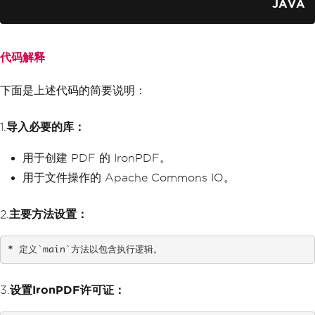
JAVA
License
.
setLicenseKey
(
"YOU
R-LICENSE-KEY"
);
// Set a log path for Iron
代码解释
PDF logging
Settings
.
setLogPath
(
Paths
.
下面是上述代码的简要说明：
get
(
"C:/tmp/IronPdfEngine.log"
));
// Read text content from 
1.
导入必要的库：
a file using Apache Commons IO
File
 textFile 
=
new
File
用于创建 PDF 的 IronPDF。
(
"example.txt"
);
String
 textContent 
=
FileU
用于文件操作的 Apache Commons IO。
tils
.
readFileToString
(
textFile
,
Standa
rdCharsets
.
UTF_8
);
2.
主要方法设置：
// Render the text content 
as a PDF
* 定义`main`方法以包含执行逻辑。
PdfDocument
 pdfFromTextCon
tent 
=
PdfDocument
.
renderHtmlAsPdf
(
"<p
re>"
+
 textContent 
+
"</pre>"
);
3.
设置IronPDF许可证：
// Save the PdfDocument us