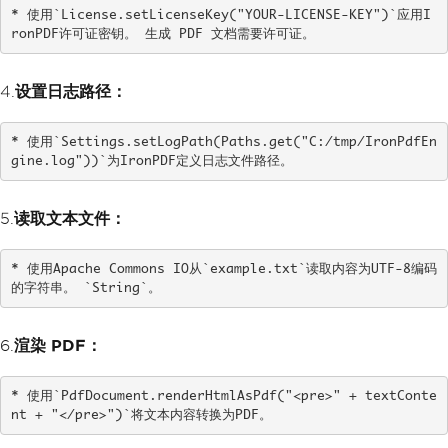
ing IronPDF's saveAs method
* 使用`License.setLicenseKey("YOUR-LICENSE-KEY")`应用I
            pdfFromTextContent
.
saveAs
ronPDF许可证密钥。 生成 PDF 文档需要许可证。
(
Paths
.
get
(
"example.pdf"
));
System
.
out
.
println
(
"PDF ge
4.
设置日志路径：
nerated and saved as example.pdf"
);
}
catch
(
IOException
 e
)
{
            e
.
printStackTrace
();
* 使用`Settings.setLogPath(Paths.get("C:/tmp/IronPdfEn
}
gine.log"))`为IronPDF定义日志文件路径。
}
}
5.
读取文本文件：
* 使用Apache Commons IO从`example.txt`读取内容为UTF-8编码
的字符串。 `String`。
6.
渲染 PDF：
* 使用`PdfDocument.renderHtmlAsPdf("<pre>" + textConte
nt + "</pre>")`将文本内容转换为PDF。