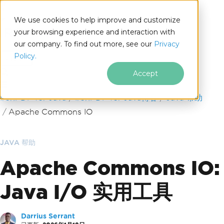
We use cookies to help improve and customize
your browsing experience and interaction with
our company. To find out more, see our
Privacy
for
Policy.
Java
Accept
跳至页脚内容
IronPDF for Java
IronPDF for Java博客
Java 帮助
Apache Commons IO
JAVA 帮助
Apache Commons IO:
Java I/O 实用工具
Darrius Serrant