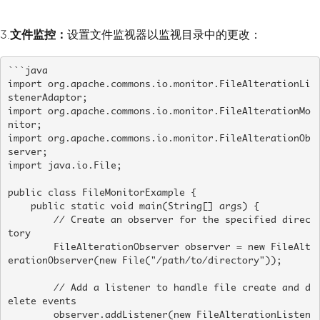
try
{
3.
文件监控：
设置文件监视器以监视目录中的更改：
// Write String 
```java

content to the specified fil
import org.apache.commons.io.monitor.FileAlterationLi
e
stenerAdaptor;

import org.apache.commons.io.monitor.FileAlterationMo
FileUtils
.
writeS
nitor;

tringToFile
(
file
,
 content
,
S
import org.apache.commons.io.monitor.FileAlterationOb
server;

tandardCharsets
.
UTF_8
);
import java.io.File;

}
catch
(
IOException
e
)
{
public class FileMonitorExample {

    public static void main(String[] args) {

            e
.
printStackTrac
        // Create an observer for the specified direc
e
();
tory

        FileAlterationObserver observer = new FileAlt
}
erationObserver(new File("/path/to/directory"));

}
        // Add a listener to handle file create and d
}
elete events

        observer.addListener(new FileAlterationListen