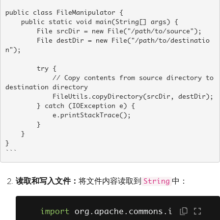
public class FileManipulator {

    public static void main(String[] args) {

        File srcDir = new File("/path/to/source");

        File destDir = new File("/path/to/destinatio
n");

        try {

            // Copy contents from source directory to 
destination directory

            FileUtils.copyDirectory(srcDir, destDir);

        } catch (IOException e) {

            e.printStackTrace();

        }

    }

}

```
读取和写入文件：
将文件内容读取到
中：
String
import
 org
.
apache
.
commons
.
i