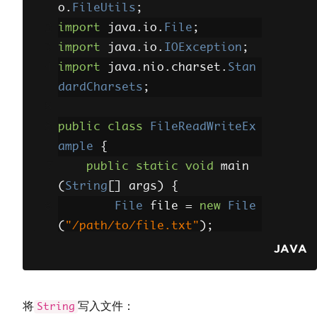
o
.
FileUtils
;
import
 java
.
io
.
File
;
import
 java
.
io
.
IOException
;
import
 java
.
nio
.
charset
.
Stan
dardCharsets
;
public
class
FileReadWriteEx
ample
{
public
static
void
 main
(
String
[]
 args
)
{
File
 file 
=
new
File
(
"/path/to/file.txt"
);
JAVA
try
{
// Read file con
tent into a String
将
写入文件：
String