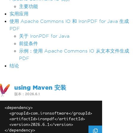
主要功能
实用应用
使用 Apache Commons IO 和 IronPDF for Java 生成
PDF
关于 IronPDF for Java
前提条件
示例：使用 Apache Commons IO 从文本文件生成
PDF
结论
using Maven 安装
版本：2026.6.1
<dependency>

  <groupId>com.ironsoftware</groupId>

  <artifactId>ironpdf</artifactId>

  <version>2026.6.1</version>
