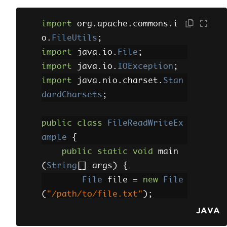
String
 content 
=
FileUtils
.
readFileToString
(
f
import
 org
.
apache
.
commons
.
i
ile
,
StandardCharsets
.
UTF_
o
.
FileUtils
;
8
);
import
 java
.
io
.
File
;
System
.
out
.
print
import
 java
.
io
.
IOException
;
ln
(
"File Content: "
+
 conten
import
 java
.
nio
.
charset
.
Stan
t
);
dardCharsets
;
}
catch
(
IOException
e
)
{
public
class
FileReadWriteEx
            e
.
printStackTrac
ample
{
e
();
public
static
void
 main
}
(
String
[]
 args
)
{
}
File
 file 
=
new
File
}
(
"/path/to/file.txt"
);
String
 content 
=
"He
JAVA
llo, World!"
;