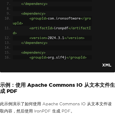
</dependency>
<dependency>
<groupId>
com.ironsoftware
</gro
upId>
<artifactId>
ironpdf
</artifactI
d>
<version>
2024.3.1
</version>
</dependency>
<dependency>
<groupId>
org.slf4j
</groupId>
<artifactId>
slf4j-simple
</arti
XML
factId>
<version>
2.0.3
</version>
</dependency>
</dependencies>
示例：使用 Apache Commons IO 从文本文件生
成 PDF
此示例演示了如何使用 Apache Commons IO 从文本文件读
取内容，然后使用 IronPDF 生成 PDF。