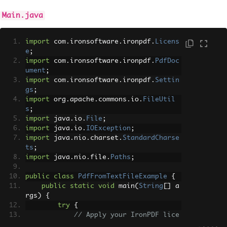
Main.java
import
 com
.
ironsoftware
.
ironpdf
.
Licens
e
;
import
 com
.
ironsoftware
.
ironpdf
.
PdfDoc
ument
;
import
 com
.
ironsoftware
.
ironpdf
.
Settin
gs
;
import
 org
.
apache
.
commons
.
io
.
FileUtil
s
;
import
 java
.
io
.
File
;
import
 java
.
io
.
IOException
;
import
 java
.
nio
.
charset
.
StandardCharse
ts
;
import
 java
.
nio
.
file
.
Paths
;
public
class
PdfFromTextFileExample
{
public
static
void
 main
(
String
[]
 a
rgs
)
{
try
{
// Apply your IronPDF lice
nse key