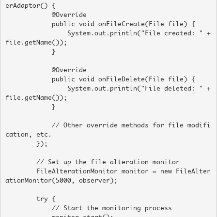
erAdaptor() {

            @Override

            public void onFileCreate(File file) {

                System.out.println("File created: " + 
file.getName());

            }

            @Override

            public void onFileDelete(File file) {

                System.out.println("File deleted: " + 
file.getName());

            }

            // Other override methods for file modifi
cation, etc.

        });

        // Set up the file alteration monitor

        FileAlterationMonitor monitor = new FileAlter
ationMonitor(5000, observer);

        try {

            // Start the monitoring process
