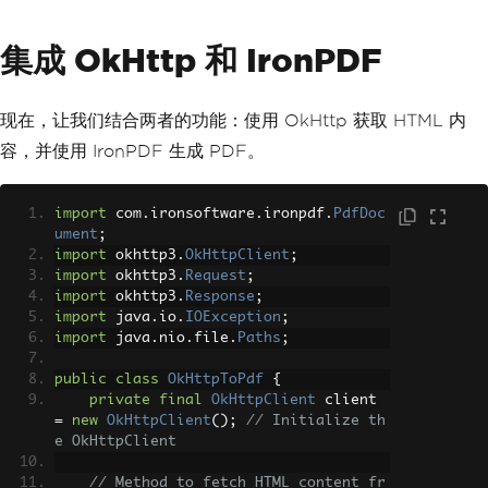
集成 OkHttp 和 IronPDF
现在，让我们结合两者的功能：使用 OkHttp 获取 HTML 内
容，并使用 IronPDF 生成 PDF。
import
 com
.
ironsoftware
.
ironpdf
.
PdfDoc
ument
;
import
 okhttp3
.
OkHttpClient
;
import
 okhttp3
.
Request
;
import
 okhttp3
.
Response
;
import
 java
.
io
.
IOException
;
import
 java
.
nio
.
file
.
Paths
;
public
class
OkHttpToPdf
{
private
final
OkHttpClient
 client 
=
new
OkHttpClient
();
// Initialize th
e OkHttpClient
// Method to fetch HTML content fr