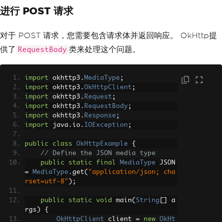
Print error code
进行 POST 请求
}
}
catch
(
IOException
 e
)
{
对于 POST 请求，您需要包含请求体并返回响应。 OkHttp提
            e
.
printStackTrace
();
// Ha
ndle exceptions
供了
类来处理这个问题。
RequestBody
}
}
}
import
 okhttp3
.
MediaType
;
import
 okhttp3
.
OkHttpClient
;
import
 okhttp3
.
Request
;
import
 okhttp3
.
RequestBody
;
import
 okhttp3
.
Response
;
import
 java
.
io
.
IOException
;
public
class
OkHttpExample
{
// Define the JSON media type
public
static
final
MediaType
 JSON 
=
MediaType
.
get
(
"application/json; cha
rset=utf-8"
);
public
static
void
 main
(
String
[]
 a
rgs
)
{
OkHttpClient
 client 
=
new
OkHt