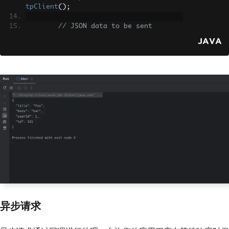
tpClient
();
// JSON data to be sent
String
 json 
=
"{\"title\":\"fo
JAVA
o\",\"body\":\"bar\",\"userId\":1}"
;
// Create request body with JS
ON data
RequestBody
 body 
=
RequestBod
y
.
create
(
json
,
 JSON
);
// Build the POST request
Request
 request 
=
new
Request
.
Builder
()
.
url
(
"https://jsonplac
eholder.typicode.com/posts"
)
.
post
(
body
)
.
build
();
// Execute the request and han
dle the response
异步请求
try
(
Response
 response 
=
 clien
t
.
newCall
(
request
).
execute
())
{