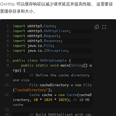
quest failed: "
+
 response
.
code
());
// 
eholder.typicode.com/posts/1"
)
OkHttp 可以缓存响应以减少请求延迟并提高性能。 这需要设
Print error code
.
build
();
置缓存目录和大小。
}
}
catch
(
IOException
 e
)
{
// Execute the request and han
            e
.
printStackTrace
();
// Ha
dle the response
ndle exceptions
import
 okhttp3
.
Cache
;
try
(
Response
 response 
=
 clien
import
 okhttp3
}
.
OkHttpClient
;
t
.
newCall
(
request
).
execute
())
{
import
}
 okhttp3
.
Request
;
if
(
response
.
isSuccessful
}
import
 okhttp3
.
Response
;
())
{
// Check if the response was suc
import
 java
.
io
.
File
;
cessful
import
 java
.
io
.
IOException
;
System
.
out
.
println
(
res
ponse
.
body
().
string
());
// Print the r
public
class
OkHttpExample
{
esponse body
public
static
void
 main
(
String
[]
 a
}
else
{
rgs
)
{
System
.
err
.
println
(
"Re
// Define the cache directory 
quest failed: "
+
 response
.
code
());
// 
and size
Print error code
File
 cacheDirectory 
=
new
File
}
(
"cacheDirectory"
);
}
catch
(
IOException
 e
)
{
Cache
 cache 
=
new
Cache
(
cacheD
            e
.
printStackTrace
();
// Ha
irectory
,
10
*
1024
*
1024
);
// 10 MB 
ndle exceptions
cache
}
}
// Build OkHttpClient with cac