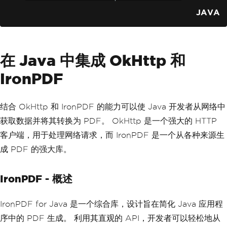
}
hing capability
JAVA
OkHttpClient
 client 
=
new
OkHt
tpClient
.
Builder
()
.
cache
(
cache
)
.
build
();
在 Java 中集成 OkHttp 和
// Create a request specifying 
IronPDF
the URL
Request
 request 
=
new
Request
.
Builder
()
.
url
(
"https://jsonplac
结合 OkHttp 和 IronPDF 的能力可以使 Java 开发者从网络中
eholder.typicode.com/posts/1"
)
获取数据并将其转换为 PDF。 OkHttp 是一个强大的 HTTP
.
build
();
客户端，用于处理网络请求，而 IronPDF 是一个从各种来源生
// Execute the request and han
成 PDF 的强大库。
dle the response
try
(
Response
 response 
=
 clien
t
.
newCall
(
request
).
execute
())
{
IronPDF - 概述
if
(
response
.
isSuccessful
())
{
// Check if the response was suc
cessful
IronPDF for Java 是一个综合库，设计旨在简化 Java 应用程
System
.
out
.
println
(
res
序中的 PDF 生成。 利用其直观的 API，开发者可以轻松地从
ponse
.
body
().
string
());
// Print the r