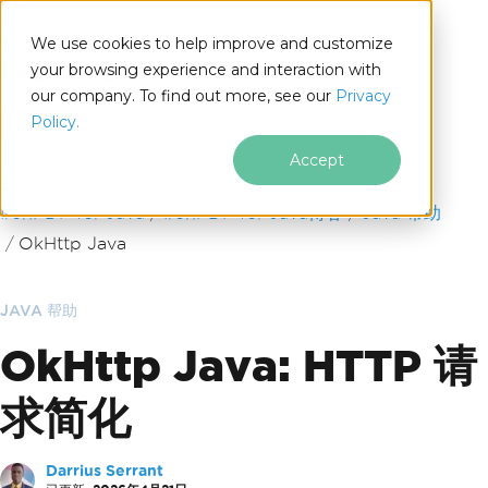
We use cookies to help improve and customize
your browsing experience and interaction with
our company. To find out more, see our
Privacy
for
Policy.
Java
Accept
跳至页脚内容
IronPDF for Java
IronPDF for Java博客
Java 帮助
OkHttp Java
JAVA 帮助
OkHttp Java: HTTP 请
求简化
Darrius Serrant