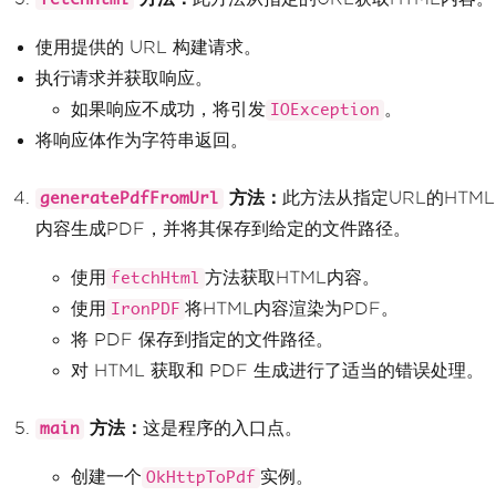
ing
 url
,
String
 outputFilePath
)
{
try
{
使用提供的 URL 构建请求。
String
 htmlContent 
=
 fetch
Html
(
url
);
// Fetch the HTML content
执行请求并获取响应。
PdfDocument
 pdf 
=
PdfDocum
如果响应不成功，将引发
。
ent
.
renderHtmlAsPdf
(
htmlContent
IOException
);
// R
ender HTML as PDF
将响应体作为字符串返回。
            pdf
.
saveAs
(
Paths
.
get
(
outpu
tFilePath
));
// Save the PDF to the sp
ecified path
方法：
此方法从指定URL的HTML
generatePdfFromUrl
System
.
out
.
println
(
"PDF ge
内容生成PDF，并将其保存到给定的文件路径。
nerated successfully at "
+
 outputFile
Path
);
使用
方法获取HTML内容。
fetchHtml
}
catch
(
IOException
 e
)
{
System
.
err
.
println
(
"Failed 
使用
将HTML内容渲染为PDF。
IronPDF
to fetch HTML content: "
+
 e
.
getMessag
将 PDF 保存到指定的文件路径。
e
());
}
catch
(
Exception
 e
)
{
对 HTML 获取和 PDF 生成进行了适当的错误处理。
System
.
err
.
println
(
"Failed 
to generate PDF: "
+
 e
.
getMessage
());
}
方法：
这是程序的入口点。
main
}
创建一个
实例。
OkHttpToPdf
// Main method to demonstrate fetc