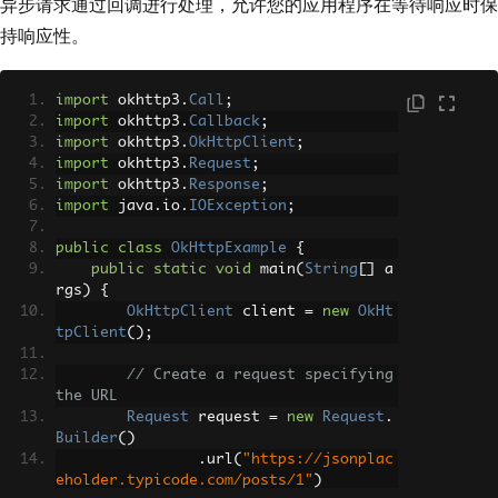
异步请求通过回调进行处理，允许您的应用程序在等待响应时保
if
(
response
.
isSuccessful
())
{
// Check if the response was suc
持响应性。
cessful
System
.
out
.
println
(
res
ponse
.
body
().
string
());
// Print the r
import
 okhttp3
.
Call
;
esponse body
import
 okhttp3
.
Callback
;
}
else
{
import
 okhttp3
.
OkHttpClient
;
System
.
err
.
println
(
"Re
import
 okhttp3
.
Request
;
quest failed: "
+
 response
.
code
());
// 
import
 okhttp3
.
Response
;
Print error code
import
 java
.
io
.
IOException
;
}
}
catch
(
IOException
 e
)
{
public
class
OkHttpExample
{
            e
.
printStackTrace
();
// Ha
public
static
void
 main
(
String
[]
 a
ndle exceptions
rgs
)
{
}
OkHttpClient
 client 
=
new
OkHt
}
tpClient
();
}
// Create a request specifying 
the URL
Request
 request 
=
new
Request
.
Builder
()
.
url
(
"https://jsonplac
eholder.typicode.com/posts/1"
)