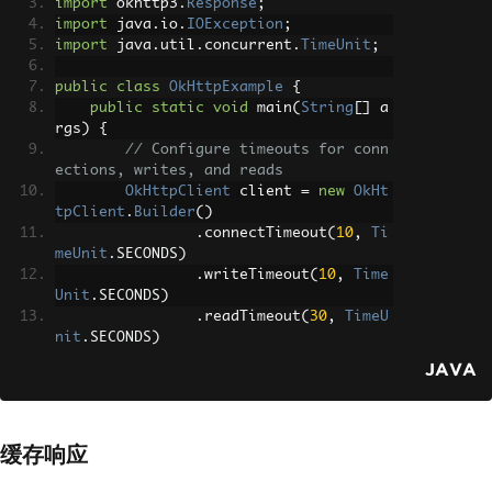
import
 okhttp3
.
Response
;
})
import
 java
.
io
.
IOException
;
.
build
();
import
 java
.
util
.
concurrent
.
TimeUnit
;
// Create a request specifying 
public
class
OkHttpExample
{
the URL
public
static
void
 main
(
String
[]
 a
Request
 request 
=
new
Request
.
rgs
)
{
Builder
()
// Configure timeouts for conn
.
url
(
"https://jsonplac
ections, writes, and reads
eholder.typicode.com/posts/1"
)
OkHttpClient
 client 
=
new
OkHt
.
build
();
tpClient
.
Builder
()
.
connectTimeout
(
10
,
Ti
// Execute the request and han
meUnit
.
SECONDS
)
dle the response
.
writeTimeout
(
10
,
Time
try
(
Response
 response 
=
 clien
Unit
.
SECONDS
)
t
.
newCall
(
request
).
execute
())
{
.
readTimeout
(
30
,
TimeU
if
(
response
.
isSuccessful
nit
.
SECONDS
)
())
{
// Check if the response was suc
.
build
();
JAVA
cessful
System
.
out
.
println
(
res
// Create a request specifying 
ponse
.
body
().
string
());
// Print the r
the URL
esponse body
Request
 request 
=
new
Request
.
缓存响应
}
else
{
Builder
()
System
.
err
.
println
(
"Re
.
url
(
"https://jsonplac