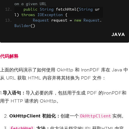
om a given URL
public
String
 fetchHtml
(
String
 ur
l
)
throws
IOException
{
Request
 request 
=
new
Request
.
Builder
()
.
url
(
url
)
JAVA
.
build
();
// Execute the request and ret
urn the response body as a string
代码解释
try
(
Response
 response 
=
 clien
t
.
newCall
(
request
).
execute
())
{
上面的代码演示了如何使用 OkHttp 和 IronPDF 库在 Java 中
if
(!
response
.
isSuccessful
())
throw
new
IOException
(
"Unexpected 
从 URL 获取 HTML 内容并将其转换为 PDF 文件：
code "
+
 response
);
return
 response
.
body
().
str
ing
();
1.
导入语句：
导入必要的库，包括用于生成 PDF 的IronPDF和
}
用于 HTTP 请求的 OkHttp。
}
// Method to generate a PDF from a 
OkHttpClient 初始化：
创建一个
实例。
OkHttpClient
URL
public
void
 generatePdfFromUrl
(
Str
方法：
此方法从指定的URL获取HTML内容。
fetchHtml