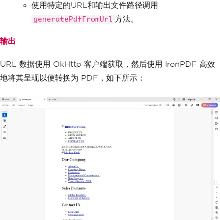
使用特定的URL和输出文件路径调用
hing HTML and generating a PDF
public
static
void
 main
(
String
[]
 a
方法。
generatePdfFromUrl
rgs
)
{
OkHttpToPdf
 converter 
=
new
Ok
输出
HttpToPdf
();
// Create an instance of 
OkHttpToPdf
        converter
.
generatePdfFromUrl
URL 数据使用 OkHttp 客户端获取，然后使用 IronPDF 高效
(
"https://ironpdf.com/java"
,
"website.
地将其呈现以便转换为 PDF，如下所示：
pdf"
);
// Fetch HTML and generate PDF
}
}