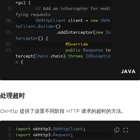
rgs
)
{
successful
// Add an interceptor for modi
System
.
out
.
println
fying requests
(
response
.
body
().
string
());
// Print t
OkHttpClient
 client 
=
new
OkHt
he response body
tpClient
.
Builder
()
}
else
{
.
addInterceptor
(
new
In
System
.
err
.
println
terceptor
()
{
(
"Request failed: "
+
 response
.
code
@Override
());
// Print error code
public
Response
 in
}
tercept
(
Chain
 chain
)
throws
IOExceptio
}
n
{
});
// Modify the 
}
JAVA
request to add the authorization heade
}
r
Request
 reques
t 
=
 chain
.
request
().
newBuilder
()
处理超时
.
addHe
ader
(
"Authorization"
,
"Bearer your_tok
en_here"
)
OkHttp 提供了设置不同阶段 HTTP 请求的超时的方法。
.
build
();
return
 chain
.
p
import
 okhttp3
.
OkHttpClient
;
roceed
(
request
);
import
 okhttp3
.
Request
;
}