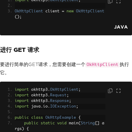
import
 okhttp3
.
OkHttpClient
;
OkHttpClient
 client 
=
new
OkHttpClient
();
JAVA
进行 GET 请求
要进行简单的GET请求，您需要创建一个
执行
OkHttpClient
它。
import
 okhttp3
.
OkHttpClient
;
import
 okhttp3
.
Request
;
import
 okhttp3
.
Response
;
import
 java
.
io
.
IOException
;
public
class
OkHttpExample
{
public
static
void
 main
(
String
[]
 a
rgs
)
{