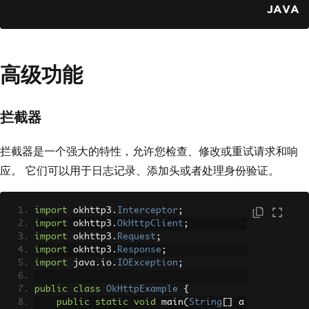
.
build
();
JAVA
// Enqueue the request to be e
xecuted asynchronously
        client
.
newCall
(
request
).
enqueu
高级功能
e
(
new
Callback
()
{
// Handle failure of the r
equest
拦截器
@Override
public
void
 onFailure
(
Call
call
,
IOException
 e
)
{
拦截器是一个强大的特性，允许您检查、修改或重试请求和响
                e
.
printStackTrace
();
应。 它们可以用于日志记录、添加头或者处理身份验证。
// Handle exceptions
}
import
 okhttp3
.
Interceptor
;
// Handle successful respo
import
 okhttp3
.
OkHttpClient
;
nse
import
 okhttp3
.
Request
;
@Override
import
 okhttp3
.
Response
;
public
void
 onResponse
(
Cal
import
 java
.
io
.
IOException
;
l
 call
,
Response
 response
)
throws
IOEx
ception
{
public
class
OkHttpExample
{
if
(
response
.
isSuccess
public
static
void
 main
(
String
[]
 a
ful
())
{
// Check if the response was 