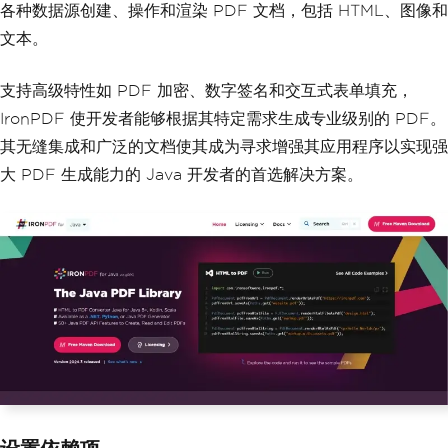
esponse body
各种数据源创建、操作和渲染 PDF 文档，包括 HTML、图像和
}
else
{
文本。
System
.
err
.
println
(
"Re
quest failed: "
+
 response
.
code
());
// 
Print error code
支持高级特性如 PDF 加密、数字签名和交互式表单填充，
}
IronPDF 使开发者能够根据其特定需求生成专业级别的 PDF。
}
catch
(
IOException
 e
)
{
            e
.
printStackTrace
();
// Ha
其无缝集成和广泛的文档使其成为寻求增强其应用程序以实现强
ndle exceptions
大 PDF 生成能力的 Java 开发者的首选解决方案。
}
}
}