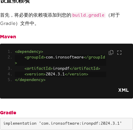
设置依赖项
首先，将必要的依赖项添加到您的
（对于
build.gradle
Gradle）文件中。
Maven
<dependency>
<groupId>
com.ironsoftware
</groupId
>
<artifactId>
ironpdf
</artifactId>
<version>
2024.3.1
</version>
</dependency>
XML
Gradle
implementation 'com.ironsoftware:ironpdf:2024.3.1'