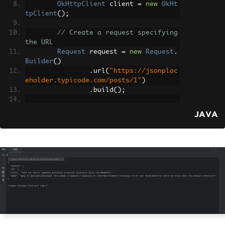
OkHttpClient
 client 
=
new
OkHt
tpClient
();
// Create a request specifying 
the URL
Request
 request 
=
new
Request
.
Builder
()
.
url
(
"https://jsonplac
eholder.typicode.com/posts/1"
)
.
build
();
// Execute the request and han
JAVA
dle the response
try
(
Response
 response 
=
 clien
t
.
newCall
(
request
).
execute
())
{
if
(
response
.
isSuccessful
())
{
// Check if the response was suc
cessful
System
.
out
.
println
(
res
ponse
.
body
().
string
());
// Print the r
esponse body
}
else
{
System
.
err
.
println
(
"Re
quest failed: "
+
 response
.
code
());
// 