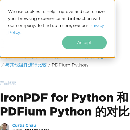
We use cookies to help improve and customize
your browsing experience and interaction with
our company. To find out more, see our
Privacy
for
Policy.
Python
Accept
跳至页脚内容
IronPDF for Python
IronPDF for Python 博客
与其他组件进行比较
PDFium Python
产品比较
IronPDF for Python 和
PDFium Python 的对比
Curtis Chau