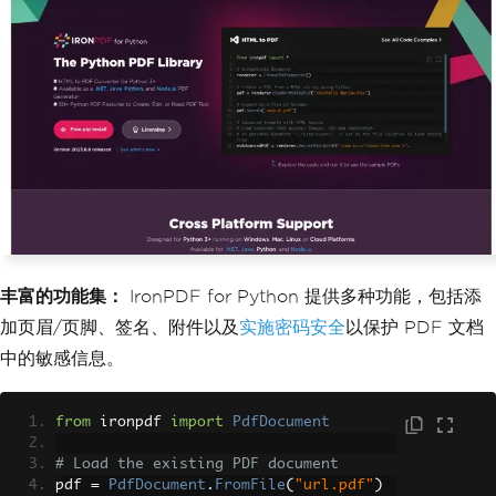
丰富的功能集：
IronPDF for Python 提供多种功能，包括添
加页眉/页脚、签名、附件以及
实施密码安全
以保护 PDF 文档
中的敏感信息。
from
 ironpdf 
import
PdfDocument
# Load the existing PDF document
pdf 
=
PdfDocument
.
FromFile
(
"url.pdf"
)