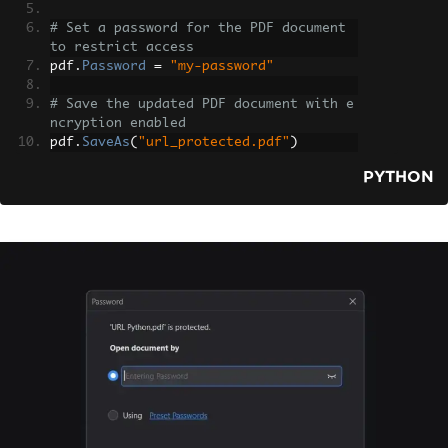
# Set a password for the PDF document 
to restrict access
pdf
.
Password
=
"my-password"
# Save the updated PDF document with e
ncryption enabled
pdf
.
SaveAs
(
"url_protected.pdf"
)
PYTHON