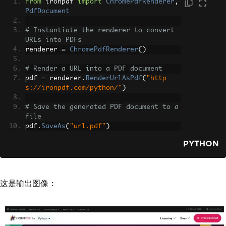
from
 ironpdf 
import
ChromePdfRenderer
,
PdfDocument
# Instantiate the renderer to convert 
URLs into PDFs
renderer 
=
ChromePdfRenderer
()
# Render a URL into a PDF document
pdf 
=
 renderer
.
RenderUrlAsPdf
(
"http
s://ironpdf.com/python/"
)
# Save the generated PDF document to a 
file
pdf
.
SaveAs
(
"url.pdf"
)
PYTHON
这是输出图像：