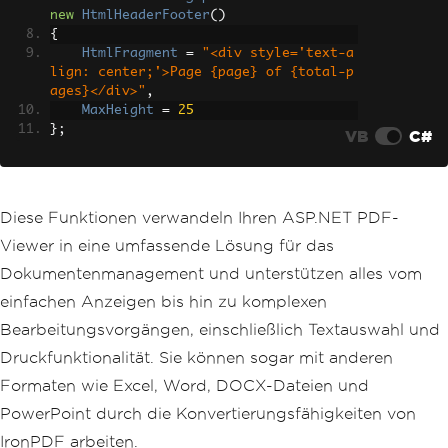
new
HtmlHeaderFooter
()
{
HtmlFragment
=
"<div style='text-a
lign: center;'>Page {page} of {total-p
ages}</div>"
,
MaxHeight
=
25
};
VB
C#
Diese Funktionen verwandeln Ihren ASP.NET PDF-
Viewer in eine umfassende Lösung für das
Dokumentenmanagement und unterstützen alles vom
einfachen Anzeigen bis hin zu komplexen
Bearbeitungsvorgängen, einschließlich Textauswahl und
Druckfunktionalität. Sie können sogar mit anderen
Formaten wie Excel, Word, DOCX-Dateien und
PowerPoint durch die Konvertierungsfähigkeiten von
IronPDF arbeiten.