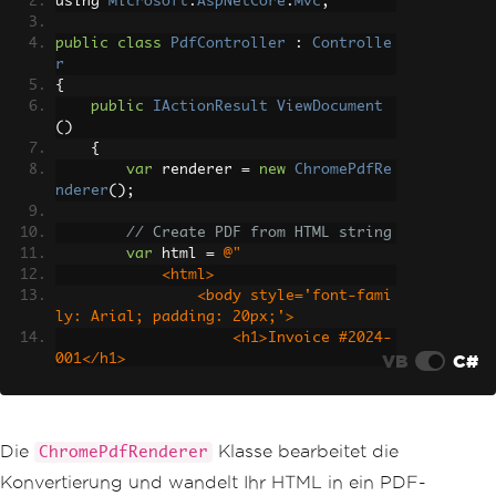
using 
Microsoft
.
AspNetCore
.
Mvc
;
public
class
PdfController
:
Controlle
r
{
public
IActionResult
ViewDocument
()
{
var
 renderer 
=
new
ChromePdfRe
nderer
();
// Create PDF from HTML string
var
 html 
=
@"
            <html>
                <body style='font-fami
ly: Arial; padding: 20px;'>
                    <h1>Invoice #2024-
VB
C#
001</h1>
                    <p>This PDF docume
nt is displayed directly in your brows
er.</p>
                    <table style='widt
Die
Klasse bearbeitet die
ChromePdfRenderer
h: 100%; border-collapse: collapse;'>
Konvertierung und wandelt Ihr HTML in ein PDF-
                        <tr>