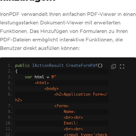
IronPDF verwandelt Ihren einfachen PDF-Viewer in einen
leistungsstarken Dokument-Viewer mit erweiterten
Funktionen. Das Hinzufügen von Formularen zu Ihren
PDF-Dateien ermöglicht interaktive Funktionen, die
Benutzer direkt ausfüllen können:
public
IActionResult
CreateFormPdf
()
{
var
 html 
=
@"
        <html>
            <body>
                <h2>Application Form</
h2>
                <form>
                    Name: 
                    <br><br>
                    Email: 
                    <br><br>
                    <input type='check