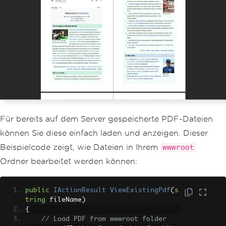
Für bereits auf dem Server gespeicherte PDF-Dateien
können Sie diese einfach laden und anzeigen. Dieser
Beispielcode zeigt, wie Dateien in Ihrem
wwwroot
Ordner bearbeitet werden können:
public
IActionResult
ViewExistingPdf
(
s
tring
 fileName
)
{
// Load PDF from wwwroot folder