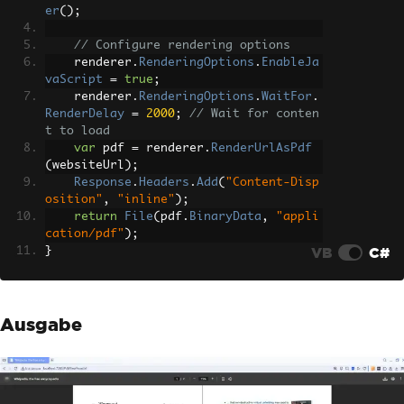
er
();
// Configure rendering options
    renderer
.
RenderingOptions
.
EnableJa
vaScript
=
true
;
    renderer
.
RenderingOptions
.
WaitFor
.
RenderDelay
=
2000
;
// Wait for conten
t to load
var
 pdf 
=
 renderer
.
RenderUrlAsPdf
(
websiteUrl
);
Response
.
Headers
.
Add
(
"Content-Disp
osition"
,
"inline"
);
return
File
(
pdf
.
BinaryData
,
"appli
cation/pdf"
);
VB
C#
}
Ausgabe