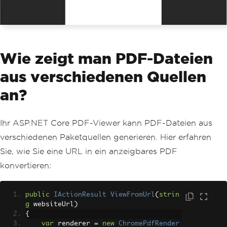
Disposition"
,
"inline; filename=invoic
e.pdf"
);
return
File
(
pdf
.
BinaryData
,
"a
pplication/pdf"
);
}
Wie zeigt man PDF-Dateien
}
aus verschiedenen Quellen
an?
Ihr ASP.NET Core PDF-Viewer kann PDF-Dateien aus
verschiedenen Paketquellen generieren. Hier erfahren
Sie, wie Sie eine URL in ein anzeigbares PDF
konvertieren:
public
IActionResult
ViewFromUrl
(
strin
g
 websiteUrl
)
{
var
 renderer 
=
new
ChromePdfRender