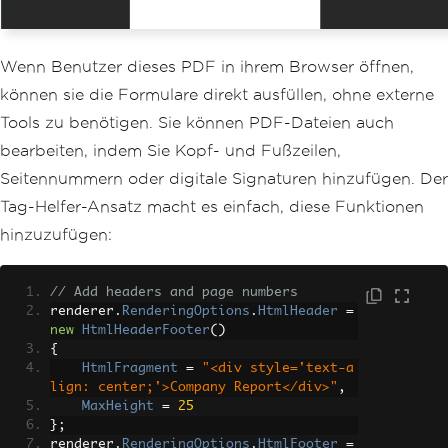
Wenn Benutzer dieses PDF in ihrem Browser öffnen,
können sie die Formulare direkt ausfüllen, ohne externe
Tools zu benötigen. Sie können PDF-Dateien auch
bearbeiten, indem Sie Kopf- und Fußzeilen,
Seitennummern oder digitale Signaturen hinzufügen. Der
Tag-Helfer-Ansatz macht es einfach, diese Funktionen
hinzuzufügen:
// Add headers and page numbers
renderer
.
RenderingOptions
.
HtmlHeader
=
new
HtmlHeaderFooter
()
{
HtmlFragment
=
"<div style='text-a
lign: center;'>Company Report</div>"
,
MaxHeight
=
25
};
renderer
.
RenderingOptions
.
HtmlFooter
=