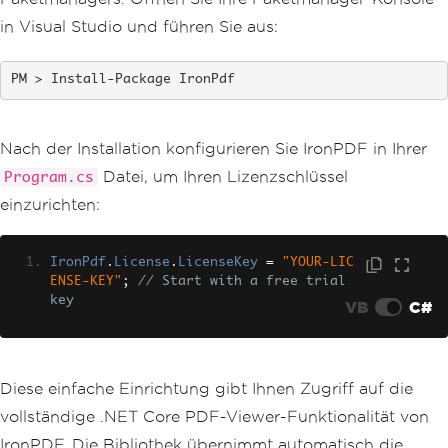
in Visual Studio und führen Sie aus:
Install-Package IronPdf
Nach der Installation konfigurieren Sie IronPDF in Ihrer
Datei, um Ihren Lizenzschlüssel
Program.cs
einzurichten:
IronPdf
.
License
.
LicenseKey
=
"YOUR-LIC
ENSE-KEY"
;
// Start with a free trial 
key
VB
C#
Diese einfache Einrichtung gibt Ihnen Zugriff auf die
vollständige .NET Core PDF-Viewer-Funktionalität von
IronPDF. Die Bibliothek übernimmt automatisch die