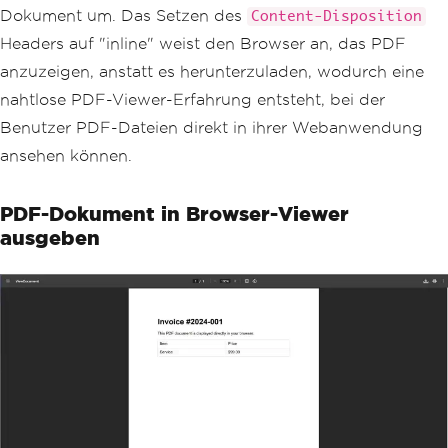
                            <td style
Dokument um. Das Setzen des
Content-Disposition
='border: 1px solid #ddd; padding: 8p
Headers auf "inline" weist den Browser an, das PDF
x;'>Item</td>
                            <td style
anzuzeigen, anstatt es herunterzuladen, wodurch eine
='border: 1px solid #ddd; padding: 8p
nahtlose PDF-Viewer-Erfahrung entsteht, bei der
x;'>Price</td>
                        </tr>
Benutzer PDF-Dateien direkt in ihrer Webanwendung
                        <tr>
ansehen können.
                            <td style
='border: 1px solid #ddd; padding: 8p
x;'>Service</td>
PDF-Dokument in Browser-Viewer
                            <td style
ausgeben
='border: 1px solid #ddd; padding: 8p
x;'>$99.00</td>
                        </tr>
                    </table>
                </body>
            </html>"
;
var
 pdf 
=
 renderer
.
RenderHtmlA
sPdf
(
html
);
// Return PDF for inline viewi
ng
Response
.
Headers
.
Add
(
"Content-