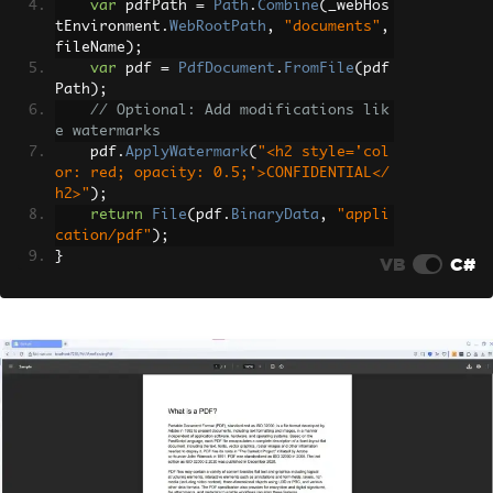
var
 pdfPath 
=
Path
.
Combine
(
_webHos
tEnvironment
.
WebRootPath
,
"documents"
,
fileName
);
var
 pdf 
=
PdfDocument
.
FromFile
(
pdf
Path
);
// Optional: Add modifications lik
e watermarks
    pdf
.
ApplyWatermark
(
"<h2 style='col
or: red; opacity: 0.5;'>CONFIDENTIAL</
h2>"
);
return
File
(
pdf
.
BinaryData
,
"appli
cation/pdf"
);
}
VB
C#