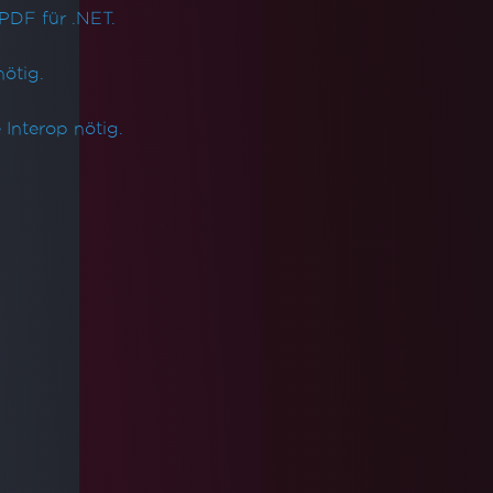
PDF für .NET.
ötig.
Interop nötig.