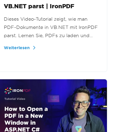
VB.NET parst | IronPDF
Dieses Video-Tutorial zeigt, wie man
PDF-Dokumente in VB.NET mit IronPDF
parst. Lernen Sie, PDFs zu laden und
Text aus einer ganzen Datei, bestimmten
Weiterlesen
Seiten oder einem Seitenbereich für
Dokumentverarbeitung und
Datenextraktions-Workflows zu
extrahieren.