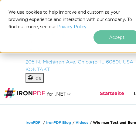
IRON
SOFTWARE
We use cookies to help improve and customize your
PRODUKTE
browsing experience and interaction with our company. To
find out more, see our
UNTERNEHMEN
Privacy Policy.
LÖSUNGEN
Accept
RESSOURCEN
ÜBER UNS
205 N. Michigan Ave. Chicago, IL 60601, USA
KONTAKT
de
Startseite
.NET
for
Zum Fußzeileninhalt springen
IronPDF
IronPDF Blog
Videos
Wie man Text und Berei