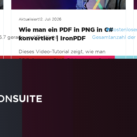
Aktualisiert
12. Juli 2026
Wie man ein PDF in PNG in C#
Kostenlos
6.7 gerade veröffentlicht
Gesamtanzahl der
konvertiert | IronPDF
Dieses Video-Tutorial zeigt, wie man
PDF-Seiten in PNG-Bilder hoher Qualität
in C# mit IronPDF konvertiert. Lernen Sie,
Dokumente als Bilder für Vorschauen,
Weiterlesen
Thumbnails, Bildverarbeitung und
Webanwendungen in .NET zu rendern.
ON
SUITE