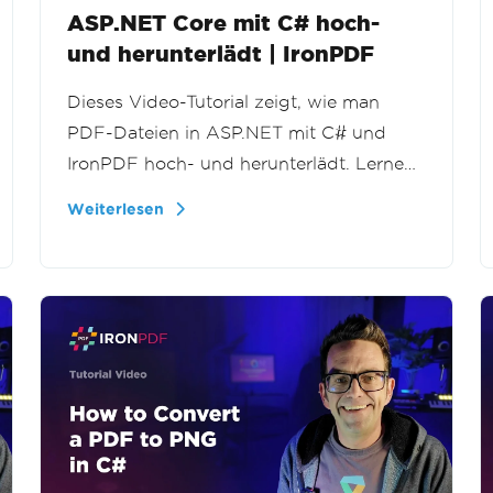
ASP.NET Core mit C# hoch-
und herunterlädt | IronPDF
Dieses Video-Tutorial zeigt, wie man
PDF-Dateien in ASP.NET mit C# und
IronPDF hoch- und herunterlädt. Lernen
Sie, hochgeladene Dokumente zu
Weiterlesen
verarbeiten, Dateiströme zu handhaben
und PDFs in Ihren .NET-Anwendungen
an Benutzer zurückzugeben.
Mehr anzeigen