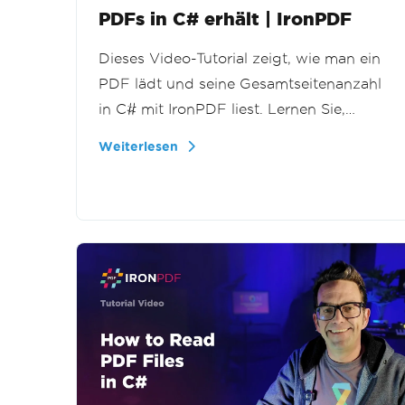
PDFs in C# erhält | IronPDF
Dieses Video-Tutorial zeigt, wie man ein
PDF lädt und seine Gesamtseitenanzahl
in C# mit IronPDF liest. Lernen Sie,
Dokumenteigenschaften programmatisch
Weiterlesen
für Validierung, Berichterstattung und
großflächige PDF-Bearbeitung in .NET
zu nutzen.