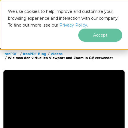
We use cookies to help improve and customize your
browsing experience and interaction with our company.
To find out more, see our
Privacy Policy.
for
.NET
Accept
IronPDF
IronPDF Blog
Videos
Zum Fußzeileninhalt springen
Wie man den virtuellen Viewport und Zoom in C# verwendet