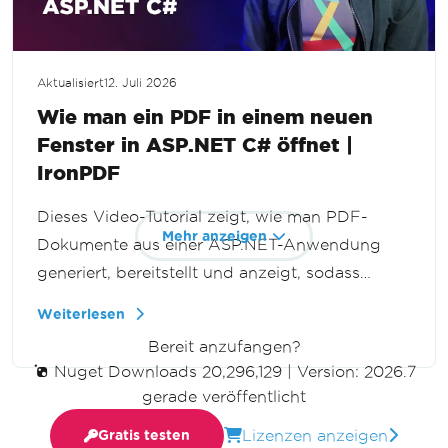
Aktualisiert
12. Juli 2026
Wie man ein PDF in einem neuen
Fenster in ASP.NET C# öffnet |
IronPDF
Dieses Video-Tutorial zeigt, wie man PDF-
Mehr anzeigen
Dokumente aus einer ASP.NET-Anwendung
generiert, bereitstellt und anzeigt, sodass
Benutzer sie in einem neuen Browser-Tab ohne
Weiterlesen
Download anzeigen können. Erstellen Sie
Bereit anzufangen?
dynamisches PDF-Streaming mit C# und
Nuget Downloads 20,296,129
|
Version: 2026.7
IronPDF.
gerade veröffentlicht
Lizenzen anzeigen
Gratis testen