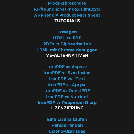
Produktbroschüre
KI-freundlicher Index (llms.txt)
AI-Friendly Product Fact Sheet
TUTORIALS
Loslegen
HTML zu PDF
PDFs in C# bearbeiten
HTML mit Chrome debuggen
VS-ALTERNATIVEN
IronPDF vs Aspose
IronPDF vs Syncfusion
IronPDF vs. iText
IronPDF vs Apryse
IronPDF vs QuestPDF
IronPDF vs Nutrient
IronPDF vs PuppeteerSharp
LIZENZIERUNG
Eine Lizenz kaufen
Händler finden
Lizenz-Upgrades