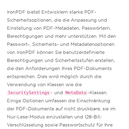
pdf
.
SecuritySettings
.
MakePdfDocumentReadOn
ly
(
"secret-key"
);
IronPDF bietet Entwicklern starke PDF-
pdf
.
SecuritySettings
.
AllowUserAnnotations
Sicherheitsoptionen, die die Anpassung und
=
false
;
pdf
.
SecuritySettings
.
AllowUserCopyPasteCon
Einstellung von PDF-Metadaten, Passwörtern,
tent
=
false
;
Berechtigungen und mehr unterstützen. Mit den
pdf
.
SecuritySettings
.
AllowUserFormData
=
false
;
Passwort-, Sicherheits- und Metadatenoptionen
pdf
.
SecuritySettings
.
AllowUserPrinting
=
von IronPDF können Sie benutzerdefinierte
IronPdf
.
Security
.
PdfPrintSecurity
.
FullPrin
tRights
;
Berechtigungen und Sicherheitsstufen erstellen,
die den Anforderungen Ihres PDF-Dokuments
// Change or set the document encryption 
password
entsprechen. Dies wird möglich durch die
pdf
.
SecuritySettings
.
OwnerPassword
=
"top-
Verwendung von Klassen wie die
secret"
;
// password to edit the pdf
pdf
.
SecuritySettings
.
UserPassword
=
- und
-Klassen.
SecuritySettings
MetaData
"sharable"
;
// password to open the pdf
Einige Optionen umfassen die Einschränkung
pdf
.
SaveAs
(
"secured.pdf"
);
der PDF-Dokumente auf nicht druckbare, sie im
Nur-Lese-Modus einzustellen und 128-Bit-
Verschlüsselung sowie Passwortschutz für Ihre