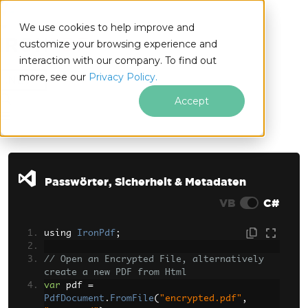
We use cookies to help improve and
customize your browsing experience and
interaction with our company. To find out
for
more, see our
Privacy Policy.
.NET
Accept
Zum Fußzeileninhalt springen
Passwörter, Sicherheit & Metadaten
VB
C#
using 
IronPdf
;
// Open an Encrypted File, alternatively 
create a new PDF from Html
var
 pdf 
=
PdfDocument
.
FromFile
(
"encrypted.pdf"
,