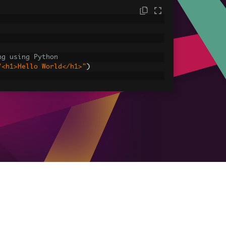
ng using Python
"<h1>Hello World</h1>"
)
sets
ages, CSS and JavaScript.
assets\' is set as the file location to 
HtmlAsPdf
(
"<img src='icons/iron.png'>"
,
-assets.pdf"
)