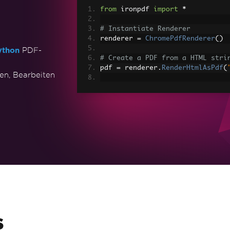
from
 ironpdf 
import
*
# Instantiate Renderer
renderer 
=
ChromePdfRenderer
()
ython
PDF-
# Create a PDF from a HTML stri
pdf 
=
 renderer
.
RenderHtmlAsPdf
(
en, Bearbeiten
# Export to a file or Stream
pdf
.
SaveAs
(
"output.pdf"
)
# Advanced Example with HTML As
# Load external html assets: Im
# An optional BasePath 'C:\site\
load assets from
myAdvancedPdf 
=
 renderer
.
Render
r
"C:\site\assets"
)
myAdvancedPdf
.
SaveAs
(
"html-with
s