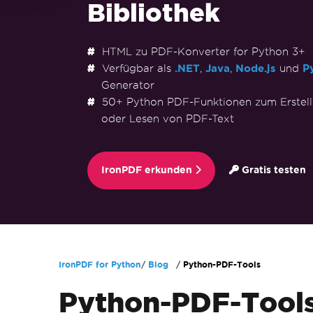
Bibliothek
HTML zu PDF-Konverter for Python 3+
Verfügbar als
.NET
,
Java
,
Node.js
und
P
Generator
50+ Python PDF-Funktionen zum Erstell
oder Lesen von PDF-Text
IronPDF erkunden
Gratis testen
Zum Fußzeileninhalt springen
IronPDF for Python
Blog
Python-PDF-Tools
Python-PDF-Tool