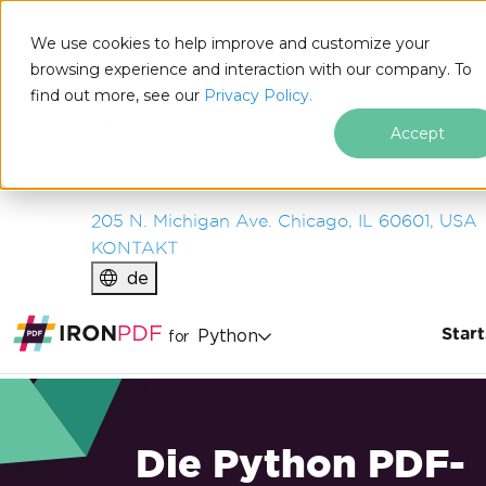
IRON
SOFTWARE
We use cookies to help improve and customize your
PRODUKTE
browsing experience and interaction with our company. To
find out more, see our
UNTERNEHMEN
Privacy Policy.
LÖSUNGEN
Accept
RESSOURCEN
ÜBER UNS
205 N. Michigan Ave. Chicago, IL 60601, USA
KONTAKT
de
Start
Python
for
Die Python PDF-