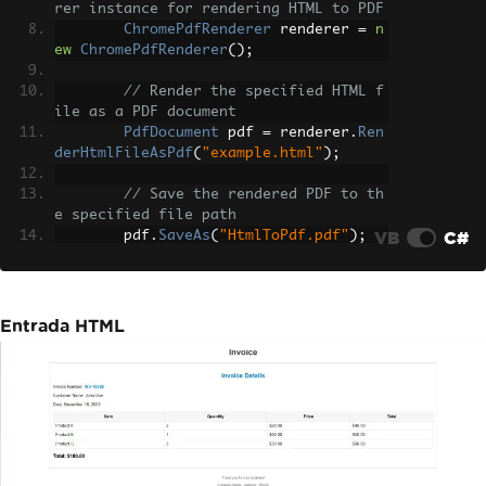
rer instance for rendering HTML to PDF
ChromePdfRenderer
 renderer 
=
n
ew
ChromePdfRenderer
();
// Render the specified HTML f
ile as a PDF document
PdfDocument
 pdf 
=
 renderer
.
Ren
derHtmlFileAsPdf
(
"example.html"
);
// Save the rendered PDF to th
e specified file path
VB
C#
        pdf
.
SaveAs
(
"HtmlToPdf.pdf"
);
}
}
Entrada HTML