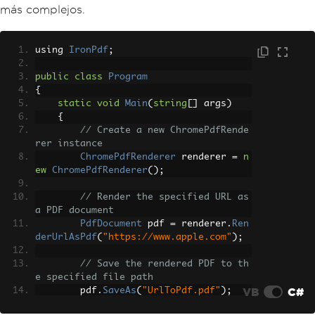
más complejos.
using 
IronPdf
;
public
class
Program
{
static
void
Main
(
string
[]
 args
)
{
// Create a new ChromePdfRende
rer instance
ChromePdfRenderer
 renderer 
=
n
ew
ChromePdfRenderer
();
// Render the specified URL as 
a PDF document
PdfDocument
 pdf 
=
 renderer
.
Ren
derUrlAsPdf
(
"https://www.apple.com"
);
// Save the rendered PDF to th
e specified file path
VB
C#
        pdf
.
SaveAs
(
"UrlToPdf.pdf"
);
}