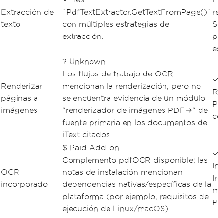
Extracción de
`PdfTextExtractor.GetTextFromPage()`
r
texto
con múltiples estrategias de
S
extracción.
p
e
? Unknown
Los flujos de trabajo de OCR
✓
Renderizar
mencionan la renderización, pero no
R
páginas a
se encuentra evidencia de un módulo
P
imágenes
"renderizador de imágenes PDF→" de
c
fuente primaria en los documentos de
iText citados.
$ Paid Add-on
✓
Complemento pdfOCR disponible; las
I
OCR
notas de instalación mencionan
I
incorporado
dependencias nativas/específicas de la
m
plataforma (por ejemplo, requisitos de
P
ejecución de Linux/macOS).