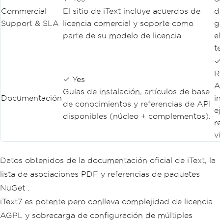
Commercial
El sitio de iText incluye acuerdos de
d
Support & SLA
licencia comercial y soporte como
g
parte de su modelo de licencia.
e
t
✓
R
✓ Yes
A
Guías de instalación, artículos de base
Documentación
i
de conocimientos y referencias de API
e
disponibles (núcleo + complementos).
r
v
Datos obtenidos de la documentación oficial de iText, la
lista de asociaciones PDF y referencias de paquetes
NuGet .
iText7 es potente pero conlleva complejidad de licencia
AGPL y sobrecarga de configuración de múltiples