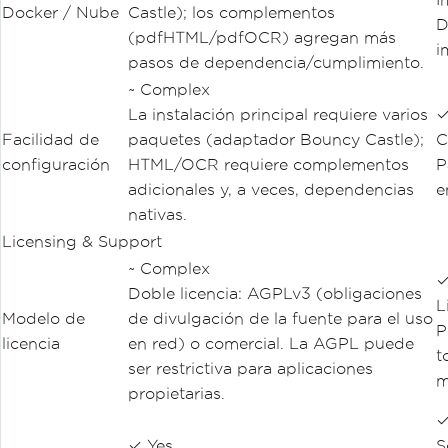
Docker / Nube
Castle); los complementos
D
(pdfHTML/pdfOCR) agregan más
i
pasos de dependencia/cumplimiento.
~ Complex
La instalación principal requiere varios
✓
Facilidad de
paquetes (adaptador Bouncy Castle);
C
configuración
HTML/OCR requiere complementos
P
adicionales y, a veces, dependencias
e
nativas.
Licensing & Support
~ Complex
✓
Doble licencia: AGPLv3 (obligaciones
L
Modelo de
de divulgación de la fuente para el uso
P
licencia
en red) o comercial. La AGPL puede
t
ser restrictiva para aplicaciones
m
propietarias.
✓
✓ Yes
S