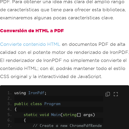
PDF. Para obtener una idea más clara del amplio rango
de características que tiene para ofrecer esta biblioteca,
examinaremos algunas pocas características clave.
Conversión de HTML a PDF
Convierte contenido HTML
en documentos PDF de alta
calidad con el potente motor de renderizado de IronPDF.
El renderizador de IronPDF no simplemente convierte el
contenido HTML; con él, podrás mantener todo el estilo
CSS original y la interactividad de JavaScript.
using 
IronPdf
;
public
class
Program
{
static
void
Main
(
string
[]
 args
)
{
// Create a new ChromePdfRende