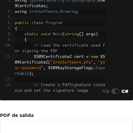
using 
System
.
Security
.
Cryptography
.
X50
9Certificates
;
using 
IronSoftware
.
Drawing
;
public
class
Program
{
static
void
Main
(
string
[]
 args
)
{
// Load the certificate used f
or signing the PDF
        X509Certificate2 cert 
=
new
 X5
09Certificate2
(
"IronSoftware.pfx"
,
"yo
ur-password"
,
 X509KeyStorageFlags
.
Expo
rtable
);
// Create a PdfSignature insta
VB
C#
nce and set the signature image
var
 sig 
=
new
PdfSignature
(
cer
t
);
        sig
.
SignatureImage
=
new
PdfSi
gnatureImage
(
"IronPdf.png"
,
0
,
new
Rec
PDF de salida
tangle
(
150
,
100
,
350
,
250
));
// Sign the existing PDF file 