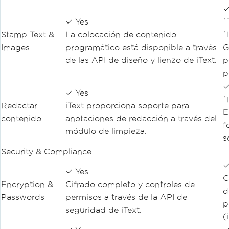
✓
✓ Yes
`
Stamp Text &
La colocación de contenido
`
Images
programático está disponible a través
G
de las API de diseño y lienzo de iText.
p
p
✓
✓ Yes
`
Redactar
iText proporciona soporte para
E
contenido
anotaciones de redacción a través del
f
módulo de limpieza.
s
Security & Compliance
✓
✓ Yes
C
Encryption &
Cifrado completo y controles de
d
Passwords
permisos a través de la API de
p
seguridad de iText.
(