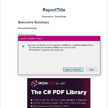
and save the signed version
        sig
.
SignPdfFile
(
"product_repor
t.pdf"
);
}
}