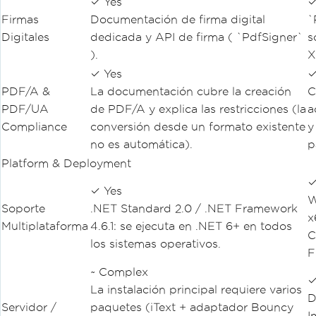
✓ Yes
✓
Firmas
Documentación de firma digital
`
Digitales
dedicada y API de firma ( `PdfSigner`
s
).
X
✓ Yes
✓
PDF/A &
La documentación cubre la creación
C
PDF/UA
de PDF/A y explica las restricciones (la
a
Compliance
conversión desde un formato existente
y
no es automática).
p
Platform & Deployment
✓
✓ Yes
W
Soporte
.NET Standard 2.0 / .NET Framework
x
Multiplataforma
4.6.1: se ejecuta en .NET 6+ en todos
C
los sistemas operativos.
F
~ Complex
✓
La instalación principal requiere varios
D
Servidor /
paquetes (iText + adaptador Bouncy
I