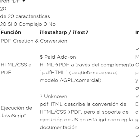
IronPDF ✦
20
de 20 características
20 Sí
0 Complejo
0 No
Función
iTextSharp / iText7
I
PDF Creation & Conversion
✓
$ Paid Add-on
M
HTML/CSS a
HTML→PDF a través del complemento
C
PDF
`pdfHTML` (paquete separado;
p
modelo AGPL/comercial).
y
c
? Unknown
✓
pdfHTML describe la conversión de
E
Ejecución de
HTML/CSS→PDF, pero el soporte de
d
JavaScript
ejecución de JS no está indicado en la
g
documentación.
c
✓