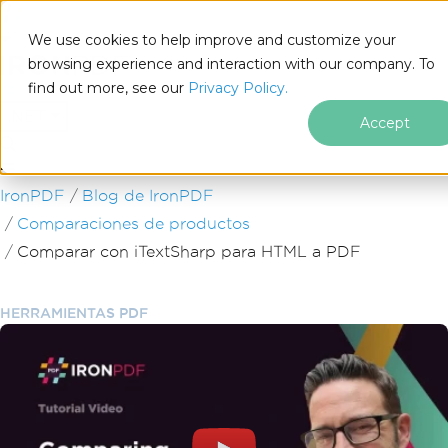
We use cookies to help improve and customize your
browsing experience and interaction with our company. To
find out more, see our
Privacy Policy.
for
.NET
Accept
Saltar al pie de página
IronPDF
Blog de IronPDF
Comparaciones de productos
Comparar con iTextSharp para HTML a PDF
HERRAMIENTAS PDF