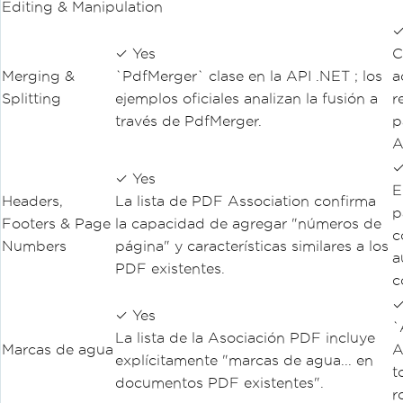
Editing & Manipulation
✓
✓ Yes
C
Merging &
`PdfMerger` clase en la API .NET ; los
a
Splitting
ejemplos oficiales analizan la fusión a
r
través de PdfMerger.
p
A
✓
✓ Yes
E
Headers,
La lista de PDF Association confirma
p
Footers & Page
la capacidad de agregar "números de
c
Numbers
página" y características similares a los
a
PDF existentes.
c
✓
✓ Yes
`
La lista de la Asociación PDF incluye
Marcas de agua
A
explícitamente "marcas de agua... en
t
documentos PDF existentes".
r