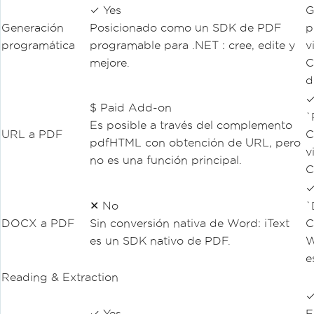
✓ Yes
G
Generación
Posicionado como un SDK de PDF
p
programática
programable para .NET : cree, edite y
v
mejore.
C
d
✓
$ Paid Add-on
`
Es posible a través del complemento
URL a PDF
C
pdfHTML con obtención de URL, pero
v
no es una función principal.
C
✓
✕ No
`
DOCX a PDF
Sin conversión nativa de Word: iText
C
es un SDK nativo de PDF.
W
e
Reading & Extraction
✓
✓ Yes
E