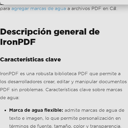
Características clave
IronPDF es una robusta biblioteca PDF que permite a
los desarrolladores crear, editar y manipular documentos
PDF sin problemas. Características clave sobre marcas
de agua:
Marca de agua flexible:
admite marcas de agua de
texto e imagen, lo que permite personalización en
términos de fuente, tamaño, color y transparencia.
Fácil integración:
compatible con aplicaciones .NET
, lo que hace que sea fácil de implementar en
proyectos existentes.
Opciones de formato enriquecido:
ofrece amplias
opciones de estilo para
marcas de agua
, mejorando
el atractivo visual de sus documentos.
Herramientas de Conversión:
Convierte
HTML
,