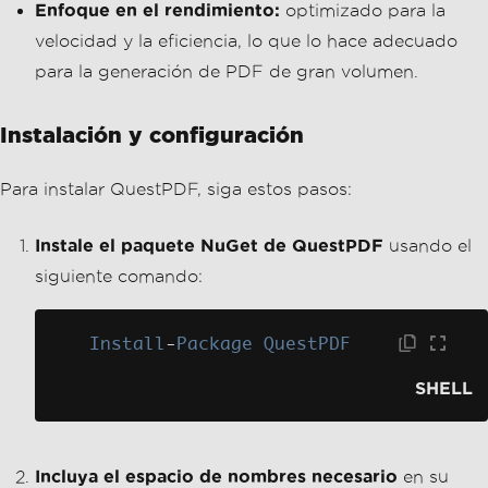
Instale el paquete NuGet de QuestPDF
usando el
siguiente comando:
Install
-
Package
QuestPDF
SHELL
Incluya el espacio de nombres necesario
en su
archivo C#:
using 
QuestPDF
;
VB
C#
Añadir marcas de agua con QuestPDF