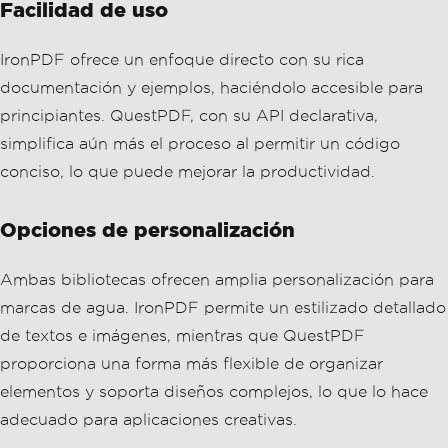
e container to maintain method signatu
re.
Opciones de personalización
}
}
Ambas bibliotecas ofrecen amplia personalización para
marcas de agua. IronPDF permite un estilizado detallado
de textos e imágenes, mientras que QuestPDF
proporciona una forma más flexible de organizar
elementos y soporta diseños complejos, lo que lo hace
adecuado para aplicaciones creativas.
Actuación
En términos de rendimiento, ambas bibliotecas
funcionan bien, pero QuestPDF puede tener la ventaja
en velocidad debido a su diseño eficiente. Probar las
bibliotecas en escenarios del mundo real es
recomendable para determinar cuál se adapta mejor a su