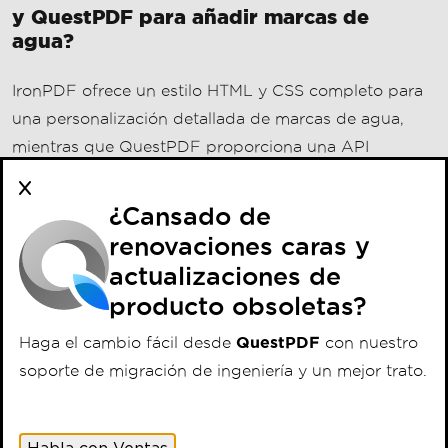
de elementos, ideal para diseños creativos.
¿Cansado de
renovaciones caras y
actualizaciones de
¿Hay una prueba gratuita disponible
producto obsoletas?
para IronPDF?
Haga el cambio fácil desde
QuestPDF
con nuestro
soporte de migración de ingeniería y un mejor trato.
Sí, IronPDF ofrece una prueba gratuita, lo que le
permite explorar sus características para añadir
marcas de agua y otras manipulaciones de PDFs en
Habla con Ventas
proyectos C#.
¿Qué biblioteca PDF es mejor para un
rendimiento alto en la adición de marcas
de agua?