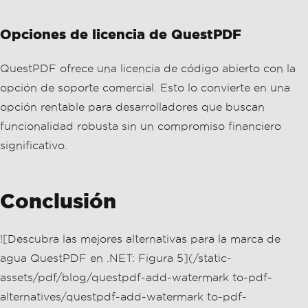
significativo.
Conclusión
![Descubra las mejores alternativas para la marca de
agua QuestPDF en .NET: Figura 5](/static-
assets/pdf/blog/questpdf-add-watermark to-pdf-
alternatives/questpdf-add-watermark to-pdf-
alternatives-5.webp)
Tanto IronPDF como QuestPDF son potentes bibliotecas
para agregar marcas de agua a PDFs en C#. IronPDF
destaca en sus opciones detalladas de personalización y
su enfoque amigable para el usuario, haciéndolo ideal
para usuarios que requieren un formato específico.