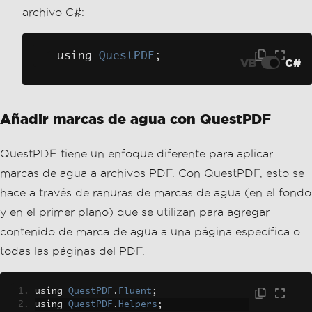
QuestPDF tiene un enfoque diferente para aplicar
marcas de agua a archivos PDF. Con QuestPDF, esto se
hace a través de ranuras de marcas de agua (en el fondo
y en el primer plano) que se utilizan para agregar
contenido de marca de agua a una página específica o
todas las páginas del PDF.
using 
QuestPDF
.
Fluent
;
using 
QuestPDF
.
Helpers
;
using 
QuestPDF
.
Infrastructure
;
public
class
WatermarkExample
{
public
static
void
Main
()
{
// Set the license type to Com
munity for QuestPDF.
QuestPDF
.
Settings
.
License
=
Li
censeType
.
Community
;