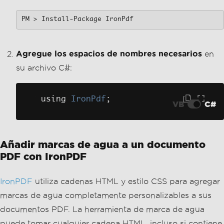
using 
IronPdf
;
VB
C#
Añadir marcas de agua a un documento
PDF con IronPDF
IronPDF
utiliza cadenas HTML y estilo CSS para agregar
marcas de agua completamente personalizables a sus
documentos PDF. La herramienta de marca de agua
puede tomar cualquier cadena HTML, incluso si contiene
activos como imágenes y estilo CSS, y aplicarla al
archivo PDF como una marca de agua.
using 
IronPdf
;
class
Program
{
static
void
Main
()