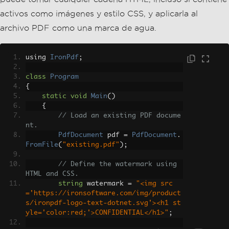
{
// Load an existing PDF docume
nt.
PdfDocument
 pdf 
=
PdfDocument
.
FromFile
(
"existing.pdf"
);
// Define the watermark using 
HTML and CSS.
string
 watermark 
=
"<img src
='https://ironsoftware.com/img/product
s/ironpdf-logo-text-dotnet.svg'><h1 st
yle='color:red;'>CONFIDENTIAL</h1>"
;
VB
C#
// Apply the watermark with sp
ecified rotation and opacity.
        pdf
.
ApplyWatermark
(
watermark
,
rotation
:
45
,
 opacity
:
80
);
Archivo PDF de salida
// Save the watermarked docume
nt.
Como puede ver, hemos creado una nueva variable de
        pdf
.
SaveAs
(
"watermarked.pdf"
);
}
cadena que contiene nuestro contenido de marca de
}
agua. Esto se compone de una cadena HTML con un