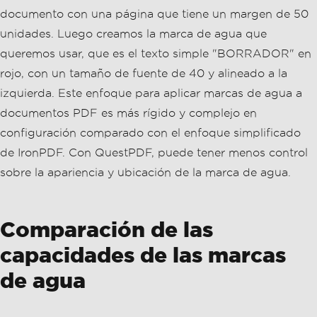
                page
.
Content
().
Element
de IronPDF. Con QuestPDF, puede tener menos control
(
ComposeContent
);
sobre la apariencia y ubicación de la marca de agua.
});
})
.
GeneratePdf
(
"watermarked_docu
ment.pdf"
);
Comparación de las
}
capacidades de las marcas
private
static
IContainer
ComposeC
ontent
(
IContainer
 container
)
de agua
{
// Define the layout and conte
nt of the PDF.
Facilidad de uso
        container
.
Column
(
column 
=>
{
            column
.
Spacing
(
10
);
IronPDF ofrece un enfoque directo con su rica
            column
.
Item
().
Text
(
"This i
s the main content of the PDF."
);
documentación y ejemplos, haciéndolo accesible para
            column
.
Item
().
Text
(
"Add mo
principiantes. QuestPDF, con su API declarativa,
re content as needed."
);
});
simplifica aún más el proceso al permitir un código
conciso, lo que puede mejorar la productividad.
return
 container
;
// Return th