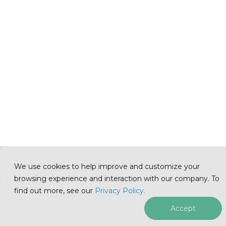
Las marcas de agua
sirven como un elemento esencial
en los documentos PDF, proporcionando una indicación
visual de propiedad, autenticidad o confidencialidad.
Pueden disuadir el uso no autorizado y ayudar a
proteger la propiedad intelectual, lo que las hace
cruciales tanto para empresas como para individuos. En
este artículo, compararemos dos potentes bibliotecas—
IronPDF
y
QuestPDF
—centrándonos en sus capacidades
para
agregar marcas de agua
a archivos PDF en C#.
Descripción general de
IronPDF