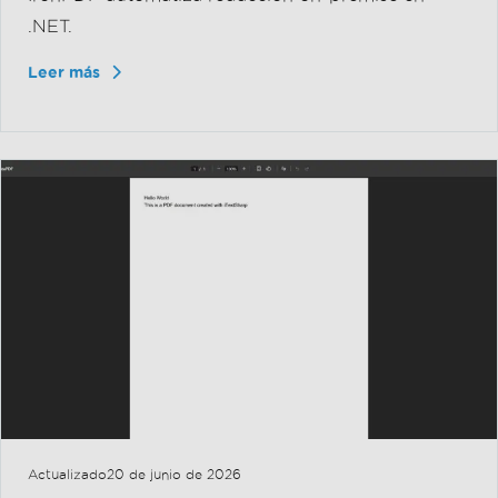
Actualizado
20 de junio de 2026
Mejor Lector de PDF para iPhone
(Comparación de Herramientas
Gratuitas y Pagas)
En este artículo, exploraremos algunos de los
mejores lectores de PDF para iPhone y
concluiremos por qué IronPDF se destaca como la