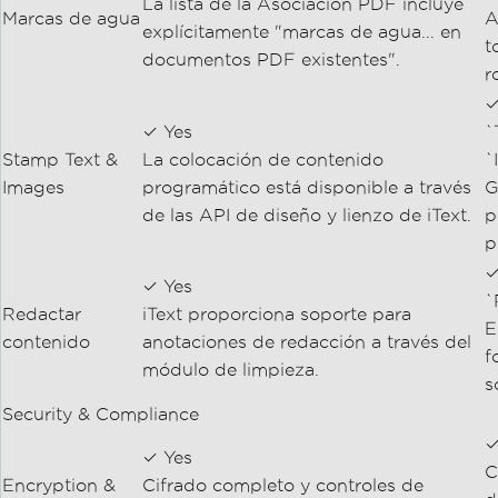
La lista de la Asociación PDF incluye
Marcas de agua
A
explícitamente "marcas de agua... en
t
documentos PDF existentes".
r
✓
✓ Yes
`
Stamp Text &
La colocación de contenido
`
Images
programático está disponible a través
G
de las API de diseño y lienzo de iText.
p
p
✓
✓ Yes
`
Redactar
iText proporciona soporte para
E
contenido
anotaciones de redacción a través del
f
módulo de limpieza.
s
Security & Compliance
✓
✓ Yes
C
Encryption &
Cifrado completo y controles de