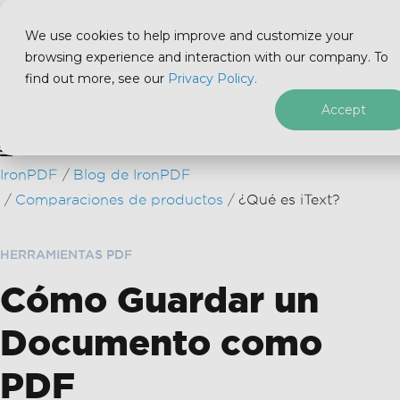
We use cookies to help improve and customize your
browsing experience and interaction with our company. To
find out more, see our
Privacy Policy.
for
.NET
Accept
Saltar al pie de página
IronPDF
Blog de IronPDF
Comparaciones de productos
¿Qué es iText?
HERRAMIENTAS PDF
Cómo Guardar un
Documento como
PDF