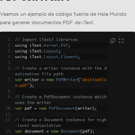
Veamos un ejemplo de código fuente de Hola Mundo
para generar documentos PDF de iText.
// Import iText7 libraries
using iText
.
Kernel
.
Pdf
;
using iText
.
Layout
;
using iText
.
Layout
.
Element
;
// Create a writer instance with the d
estination file path
var
 writer 
=
new
PdfWriter
(
"destinatio
n.pdf"
);
// Create a PdfDocument instance which 
uses the writer
var
 pdf 
=
new
PdfDocument
(
writer
);
// Create a Document instance for high
-level manipulation
var
 document 
=
new
Document
(
pdf
);