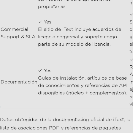
m
propietarias.
✓
✓ Yes
S
Commercial
El sitio de iText incluye acuerdos de
d
Support & SLA
licencia comercial y soporte como
g
parte de su modelo de licencia.
e
t
✓
R
✓ Yes
A
Guías de instalación, artículos de base
Documentación
i
de conocimientos y referencias de API
e
disponibles (núcleo + complementos).
r
v
Datos obtenidos de la documentación oficial de iText, la
lista de asociaciones PDF y referencias de paquetes