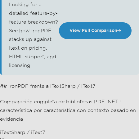
Looking for a
detailed feature-by-
feature breakdown?
See how IronPDF
View Full Comparison
stacks up against
Itext on pricing,
HTML support, and
licensing.
## IronPDF frente a iTextSharp / iText7
Comparación completa de bibliotecas PDF .NET :
característica por característica con contexto basado en
evidencia
iTextSharp / iText7