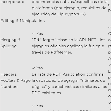
incorporado
dependencias nativas/específicas de la
m
plataforma (por ejemplo, requisitos de
P
ejecución de Linux/macOS).
Editing & Manipulation
✓
✓ Yes
C
Merging &
`PdfMerger` clase en la API .NET ; los
a
Splitting
ejemplos oficiales analizan la fusión a
r
través de PdfMerger.
p
A
✓
✓ Yes
E
Headers,
La lista de PDF Association confirma
p
Footers & Page
la capacidad de agregar "números de
c
Numbers
página" y características similares a los
a
PDF existentes.
c
✓
✓ Yes
`