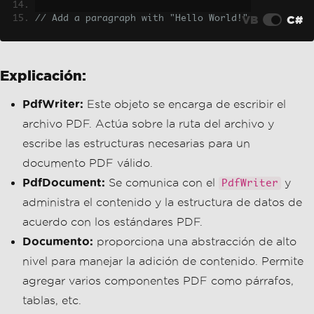
VB
C#
// Add a paragraph with "Hello World!" 
text
document
.
Add
(
new
Paragraph
(
"Hello Worl
d!"
));
Explicación:
// Close the document to ensure change
s are saved
PdfWriter:
Este objeto se encarga de escribir el
document
.
Close
();
archivo PDF. Actúa sobre la ruta del archivo y
escribe las estructuras necesarias para un
documento PDF válido.
PdfDocument:
Se comunica con el
y
PdfWriter
administra el contenido y la estructura de datos de
acuerdo con los estándares PDF.
Documento:
proporciona una abstracción de alto
nivel para manejar la adición de contenido. Permite
agregar varios componentes PDF como párrafos,
tablas, etc.