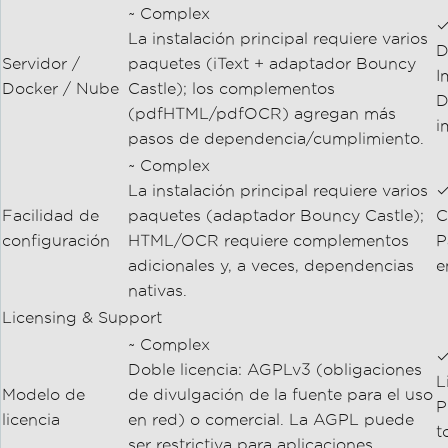
~ Complex
✓
La instalación principal requiere varios
D
Servidor /
paquetes (iText + adaptador Bouncy
I
Docker / Nube
Castle); los complementos
D
(pdfHTML/pdfOCR) agregan más
i
pasos de dependencia/cumplimiento.
~ Complex
La instalación principal requiere varios
✓
Facilidad de
paquetes (adaptador Bouncy Castle);
C
configuración
HTML/OCR requiere complementos
P
adicionales y, a veces, dependencias
e
nativas.
Licensing & Support
~ Complex
✓
Doble licencia: AGPLv3 (obligaciones
L
Modelo de
de divulgación de la fuente para el uso
P
licencia
en red) o comercial. La AGPL puede
t
ser restrictiva para aplicaciones