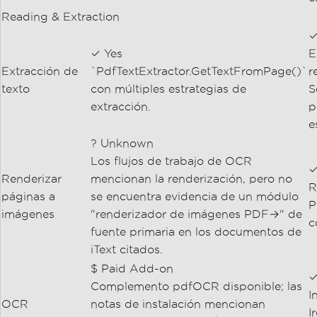
Reading & Extraction
✓
✓ Yes
E
Extracción de
`PdfTextExtractor.GetTextFromPage()`
r
texto
con múltiples estrategias de
S
extracción.
p
e
? Unknown
Los flujos de trabajo de OCR
✓
Renderizar
mencionan la renderización, pero no
R
páginas a
se encuentra evidencia de un módulo
P
imágenes
"renderizador de imágenes PDF→" de
c
fuente primaria en los documentos de
iText citados.
$ Paid Add-on
✓
Complemento pdfOCR disponible; las
I
OCR
notas de instalación mencionan
I