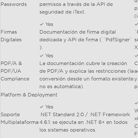
d
Passwords
permisos a través de la API de
p
seguridad de iText.
(
✓ Yes
✓
Firmas
Documentación de firma digital
`
Digitales
dedicada y API de firma ( `PdfSigner`
s
).
X
✓ Yes
✓
PDF/A &
La documentación cubre la creación
C
PDF/UA
de PDF/A y explica las restricciones (la
a
Compliance
conversión desde un formato existente
y
no es automática).
p
Platform & Deployment
✓
✓ Yes
W
Soporte
.NET Standard 2.0 / .NET Framework
x
Multiplataforma
4.6.1: se ejecuta en .NET 6+ en todos
C
los sistemas operativos.
F