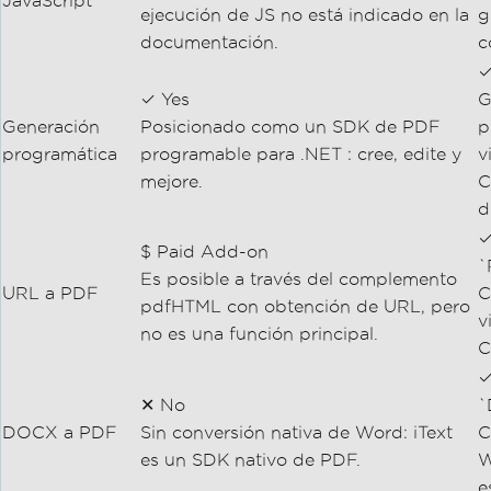
JavaScript
ejecución de JS no está indicado en la
g
documentación.
c
✓
✓ Yes
G
Generación
Posicionado como un SDK de PDF
p
programática
programable para .NET : cree, edite y
v
mejore.
C
d
✓
$ Paid Add-on
`
Es posible a través del complemento
URL a PDF
C
pdfHTML con obtención de URL, pero
v
no es una función principal.
C
✓
✕ No
`
DOCX a PDF
Sin conversión nativa de Word: iText
C
es un SDK nativo de PDF.
W
e