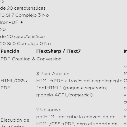
13
de 20 características
10 Sí
7 Complejo
3 No
IronPDF ✦
20
de 20 características
20 Sí
0 Complejo
0 No
Función
iTextSharp / iText7
I
PDF Creation & Conversion
✓
$ Paid Add-on
M
HTML/CSS a
HTML→PDF a través del complemento
C
PDF
`pdfHTML` (paquete separado;
p
modelo AGPL/comercial).
y
c
? Unknown
✓
pdfHTML describe la conversión de
E
Ejecución de
HTML/CSS→PDF, pero el soporte de
d