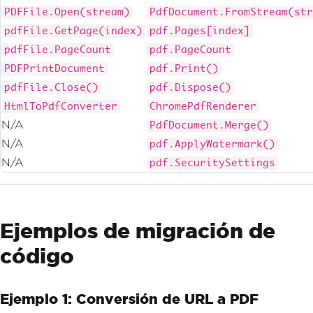
PDFFile.Open(stream)
PdfDocument.FromStream(str
pdfFile.GetPage(index)
pdf.Pages[index]
pdfFile.PageCount
pdf.PageCount
PDFPrintDocument
pdf.Print()
pdfFile.Close()
pdf.Dispose()
HtmlToPdfConverter
ChromePdfRenderer
N/A
PdfDocument.Merge()
N/A
pdf.ApplyWatermark()
N/A
pdf.SecuritySettings
Ejemplos de migración de
código
Ejemplo 1: Conversión de URL a PDF