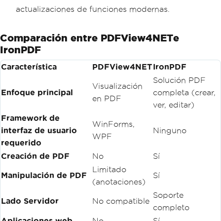
actualizaciones de funciones modernas.
Comparación entre PDFView4NETe
IronPDF
Característica
PDFView4NET
IronPDF
Solución PDF
Visualización
Enfoque principal
completa (crear,
en PDF
ver, editar)
Framework de
WinForms,
interfaz de usuario
Ninguno
WPF
requerido
Creación de PDF
No
Sí
Limitado
Manipulación de PDF
Sí
(anotaciones)
Soporte
Lado Servidor
No compatible
completo
Aplicaciones web
No
Sí