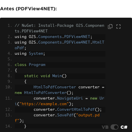
Antes (PDFView4NET):
// NuGet: Install-Package O2S.Componen
ts.PDFView4NET
using O2S
.
Components
.
PDFView4NET
;
using O2S
.
Components
.
PDFView4NET
.
HtmlT
oPdf
;
using 
System
;
class
Program
{
static
void
Main
()
{
HtmlToPdfConverter
 converter 
=
new
HtmlToPdfConverter
();
        converter
.
NavigateUri
=
new
Ur
i
(
"https://example.com"
);
        converter
.
ConvertHtmlToPdf
();
        converter
.
SavePdf
(
"output.pd
f"
);
VB
C#
}