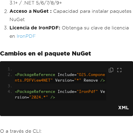
3.1+ / .NET 5/6/7/8/9+
Acceso a NuGet :
Capacidad para instalar paquetes
NuGet
Licencia de IronPDF:
Obtenga su clave de licencia
en
IronPDF
Cambios en el paquete NuGet
<PackageReference
Include
=
"O2S.Compone
nts.PDFView4NET"
Version
=
"*"
Remove
/>
<PackageReference
Include
=
"IronPdf"
Ve
rsion
=
"2024.*"
/>
XML
O a través de CLI: