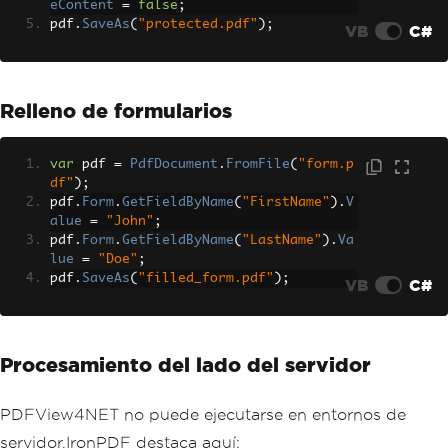
eContent
=
false
;
pdf
.
SaveAs
(
"protected.pdf"
);
VB
C#
Relleno de formularios
var
 pdf 
=
PdfDocument
.
FromFile
(
"form.p
df"
);
pdf
.
Form
.
GetFieldByName
(
"FirstName"
).
V
alue
=
"John"
;
pdf
.
Form
.
GetFieldByName
(
"LastName"
).
Va
lue
=
"Doe"
;
pdf
.
SaveAs
(
"filled_form.pdf"
);
VB
C#
Procesamiento del lado del servidor
PDFView4NET no puede ejecutarse en entornos de
servidor.IronPDF destaca aquí: