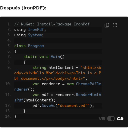
}
}
Después (IronPDF):
// NuGet: Install-Package IronPdf
using 
IronPdf
;
using 
System
;
class
Program
{
static
void
Main
()
{
string
 htmlContent 
=
"<html><b
ody><h1>Hello World</h1><p>This is a P
DF document.</p></body></html>"
;
var
 renderer 
=
new
ChromePdfRe
nderer
();
var
 pdf 
=
 renderer
.
RenderHtmlA
sPdf
(
htmlContent
);
        pdf
.
SaveAs
(
"document.pdf"
);
}
}
VB
C#