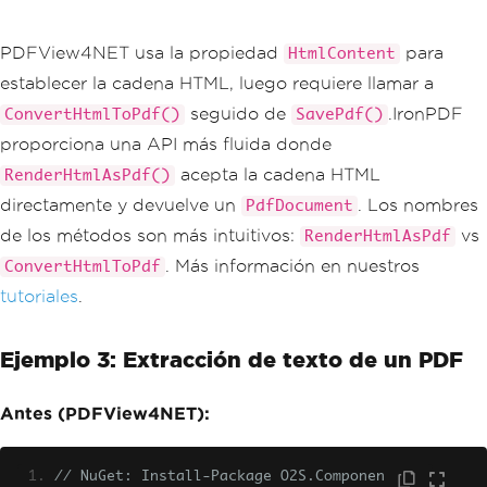
PDFView4NET usa la propiedad
para
HtmlContent
establecer la cadena HTML, luego requiere llamar a
seguido de
.IronPDF
ConvertHtmlToPdf()
SavePdf()
proporciona una API más fluida donde
acepta la cadena HTML
RenderHtmlAsPdf()
directamente y devuelve un
. Los nombres
PdfDocument
de los métodos son más intuitivos:
vs
RenderHtmlAsPdf
. Más información en nuestros
ConvertHtmlToPdf
tutoriales
.
Ejemplo 3: Extracción de texto de un PDF
Antes (PDFView4NET):
// NuGet: Install-Package O2S.Componen