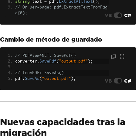
string
 text 
=
 pdf
.
ExtractAllText
();
// Or per-page: pdf.ExtractTextFromPag
e(0);
VB
C#
Cambio de método de guardado
// PDFView4NET: SavePdf()
converter
.
SavePdf
(
"output.pdf"
);
// IronPDF: SaveAs()
pdf
.
SaveAs
(
"output.pdf"
);
VB
C#
Nuevas capacidades tras la
migración