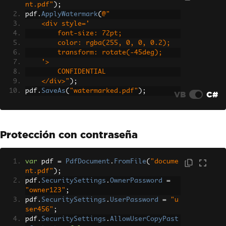
nt.pdf"
);
pdf
.
ApplyWatermark
(
@"
    <div style='
        font-size: 72pt;
        color: rgba(255, 0, 0, 0.2);
        transform: rotate(-45deg);
    '>
        CONFIDENTIAL
    </div>"
);
pdf
.
SaveAs
(
"watermarked.pdf"
);
VB
C#
Protección con contraseña
var
 pdf 
=
PdfDocument
.
FromFile
(
"docume
nt.pdf"
);
pdf
.
SecuritySettings
.
OwnerPassword
=
"owner123"
;
pdf
.
SecuritySettings
.
UserPassword
=
"u
ser456"
;
pdf
.
SecuritySettings
.
AllowUserCopyPast