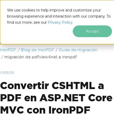
We use cookies to help improve and customize your
browsing experience and interaction with our company. To
find out more, see our
Privacy Policy.
for
.NET
Accept
Saltar al pie de página
IronPDF
Blog de IronPDF
Guías de migración
migración de pdfview4net a ironpdf
VIDEOS
Convertir CSHTML a
PDF en ASP.NET Core
MVC con IronPDF