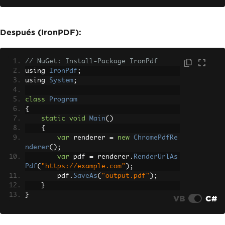
}
Después (IronPDF):
// NuGet: Install-Package IronPdf
using 
IronPdf
;
using 
System
;
class
Program
{
static
void
Main
()
{
var
 renderer 
=
new
ChromePdfRe
nderer
();
var
 pdf 
=
 renderer
.
RenderUrlAs
Pdf
(
"https://example.com"
);
        pdf
.
SaveAs
(
"output.pdf"
);
}
}
VB
C#