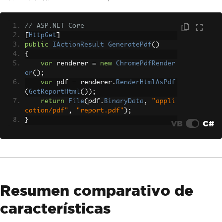
// ASP.NET Core
[
HttpGet
]
public
IActionResult
GeneratePdf
()
{
var
 renderer 
=
new
ChromePdfRender
er
();
var
 pdf 
=
 renderer
.
RenderHtmlAsPdf
(
GetReportHtml
());
return
File
(
pdf
.
BinaryData
,
"appli
cation/pdf"
,
"report.pdf"
);
}
VB
C#
Resumen comparativo de
características