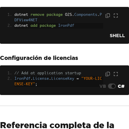
dotnet 
remove
package
 O2S
.
Components
.
P
DFView4NET
dotnet 
add
package
IronPdf
SHELL
Configuración de licencias
// Add at application startup
IronPdf
.
License
.
LicenseKey
=
"YOUR-LIC
ENSE-KEY"
;
VB
C#
Referencia completa de la