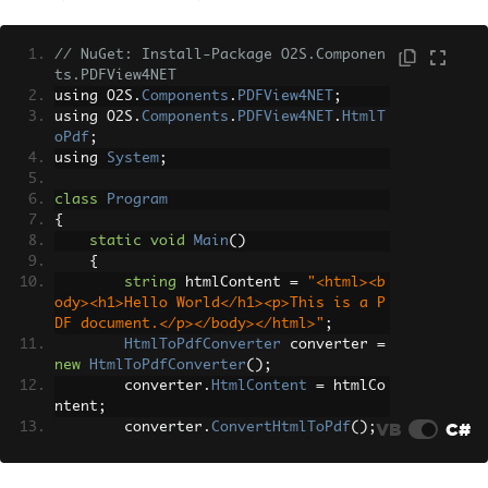
// NuGet: Install-Package O2S.Componen
ts.PDFView4NET
using O2S
.
Components
.
PDFView4NET
;
using O2S
.
Components
.
PDFView4NET
.
HtmlT
oPdf
;
using 
System
;
class
Program
{
static
void
Main
()
{
string
 htmlContent 
=
"<html><b
ody><h1>Hello World</h1><p>This is a P
DF document.</p></body></html>"
;
HtmlToPdfConverter
 converter 
=
new
HtmlToPdfConverter
();
        converter
.
HtmlContent
=
 htmlCo
ntent
;
VB
C#
        converter
.
ConvertHtmlToPdf
();
        converter
.
SavePdf
(
"document.pd
f"
);