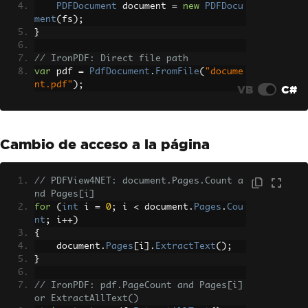
PDFDocument
 document 
=
new
PDFDocu
ment
(
fs
);
}
// IronPDF: Direct file path
var
 pdf 
=
PdfDocument
.
FromFile
(
"docume
nt.pdf"
);
VB
C#
Cambio de acceso a la página
// PDFView4NET: document.Pages.Count a
nd Pages[i]
for
(
int
 i 
=
0
;
 i 
<
 document
.
Pages
.
Cou
nt
;
 i
++)
{
    document
.
Pages
[
i
].
ExtractText
();
}
// IronPDF: pdf.PageCount and Pages[i] 
or ExtractAllText()