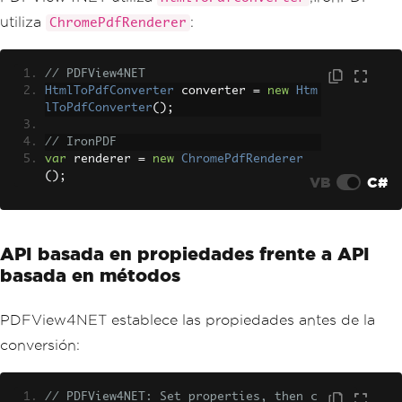
utiliza
:
ChromePdfRenderer
// PDFView4NET
HtmlToPdfConverter
 converter 
=
new
Htm
lToPdfConverter
();
// IronPDF
var
 renderer 
=
new
ChromePdfRenderer
();
VB
C#
API basada en propiedades frente a API
basada en métodos
PDFView4NET establece las propiedades antes de la
conversión:
// PDFView4NET: Set properties, then c