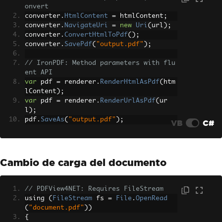
onvert
converter
.
HtmlContent
=
 htmlContent
;
converter
.
NavigateUri
=
new
Uri
(
url
);
converter
.
ConvertHtmlToPdf
();
converter
.
SavePdf
(
"output.pdf"
);
// IronPDF: Method parameters with flu
ent API
var
 pdf 
=
 renderer
.
RenderHtmlAsPdf
(
htm
lContent
);
var
 pdf 
=
 renderer
.
RenderUrlAsPdf
(
ur
l
);
pdf
.
SaveAs
(
"output.pdf"
);
VB
C#
Cambio de carga del documento
// PDFView4NET: Requires FileStream
using 
(
FileStream
 fs 
=
File
.
OpenRead
(
"document.pdf"
))
{