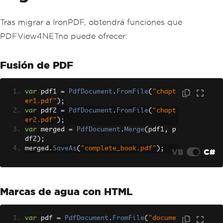
Tras migrar a IronPDF, obtendrá funciones que
PDFView4NETno puede ofrecer:
Fusión de PDF
var
 pdf1 
=
PdfDocument
.
FromFile
(
"chapt
er1.pdf"
);
var
 pdf2 
=
PdfDocument
.
FromFile
(
"chapt
er2.pdf"
);
var
 merged 
=
PdfDocument
.
Merge
(
pdf1
,
 p
df2
);
merged
.
SaveAs
(
"complete_book.pdf"
);
VB
C#
Marcas de agua con HTML
var
 pdf 
=
PdfDocument
.
FromFile
(
"docume