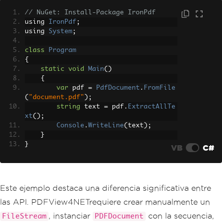
}
// NuGet: Install-Package IronPdf
using 
IronPdf
;
using 
System
;
class
Program
{
static
void
Main
()
{
var
 pdf 
=
PdfDocument
.
FromFile
(
"document.pdf"
);
string
 text 
=
 pdf
.
ExtractAllTe
xt
();
Console
.
WriteLine
(
text
);
}
}
VB
C#
Este ejemplo destaca una diferencia significativa entre
las API. PDFView4NETrequiere crear manualmente un
, instanciar
con la secuencia,
FileStream
PDFDocument