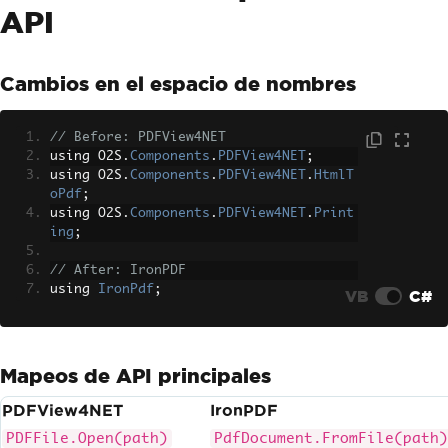
API
Cambios en el espacio de nombres
// Before: PDFView4NET
using O2S
.
Components
.
PDFView4NET
;
using O2S
.
Components
.
PDFView4NET
.
HtmlT
oPdf
;
using O2S
.
Components
.
PDFView4NET
.
Print
ing
;
// After: IronPDF
using 
IronPdf
;
VB
C#
Mapeos de API principales
PDFView4NET
IronPDF
PDFFile.Open(path)
PdfDocument.FromFile(path)