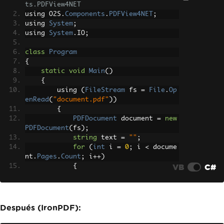
ts.PDFView4NET
using O2S
.
Components
.
PDFView4NET
;
using 
System
;
using 
System
.
IO
;
class
Program
{
static
void
Main
()
{
        using 
(
FileStream
 fs 
=
File
.
Op
enRead
(
"document.pdf"
))
{
PDFDocument
 document 
=
new
PDFDocument
(
fs
);
string
 text 
=
""
;
for
(
int
 i 
=
0
;
 i 
<
 docume
nt
.
Pages
.
Count
;
 i
++)
VB
C#
{
                text 
+=
 document
.
Pages
[
i
].
ExtractText
();
}
Console
.
WriteLine
(
text
);
Después (IronPDF):
}
}