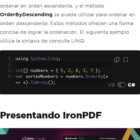
ordenar en orden ascendente, y el método
OrderByDescending
se puede utilizar para ordenar en
orden descendente. Estos métodos ofrecen una forma
concisa de lograr la ordenación. El siguiente ejemplo
utiliza la sintaxis de consulta LINQ:
using 
System
.
Linq
;
int
[]
 numbers 
=
{
5
,
2
,
8
,
1
,
7
};
var
 sortedNumbers 
=
 numbers
.
OrderBy
(
x 
=>
 x
).
ToArray
();
VB
C#
Presentando IronPDF