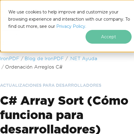
We use cookies to help improve and customize your
browsing experience and interaction with our company. To
find out more, see our
Privacy Policy.
for
.NET
Accept
Saltar al pie de página
IronPDF
Blog de IronPDF
.NET Ayuda
Ordenación Arreglos C#
ACTUALIZACIONES PARA DESARROLLADORES
C# Array Sort (Cómo
funciona para
desarrolladores)