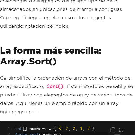
colecciones de elementos del mismo tipo de dato,
almacenados en ubicaciones de memoria contiguas.
Ofrecen eficiencia en el acceso a los elementos
utilizando notación de índice.
La forma más sencilla:
Array.Sort()
C# simplifica la ordenación de arrays con el método de
array especificado,
. Este método es versátil y se
Sort()
puede utilizar con elementos de array de varios tipos de
datos. Aquí tienes un ejemplo rápido con un array
unidimensional:
int
[]
 numbers 
=
{
5
,
2
,
8
,
1
,
7
};
Array
.
Sort
(
numbers
);