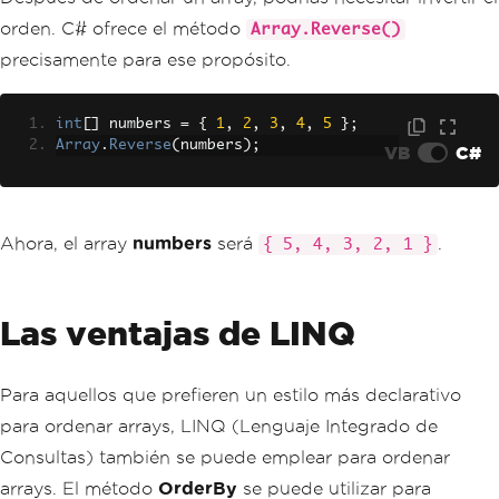
orden. C# ofrece el método
Array.Reverse()
precisamente para ese propósito.
int
[]
 numbers 
=
{
1
,
2
,
3
,
4
,
5
};
Array
.
Reverse
(
numbers
);
VB
C#
Ahora, el array
numbers
será
.
{ 5, 4, 3, 2, 1 }
Las ventajas de LINQ
Para aquellos que prefieren un estilo más declarativo
para ordenar arrays, LINQ (Lenguaje Integrado de
Consultas) también se puede emplear para ordenar
arrays. El método
OrderBy
se puede utilizar para