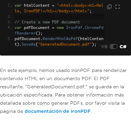
var
 htmlContent 
=
"<html><body><h1>Hel
lo, IronPDF!</h1></body></html>"
;
// Create a new PDF document
var
 pdfDocument 
=
new
IronPdf
.
ChromePd
fRenderer
();
pdfDocument
.
RenderHtmlAsPdf
(
htmlConten
t
).
SaveAs
(
"GeneratedDocument.pdf"
);
VB
C#
En este ejemplo, hemos usado IronPDF para renderizar
contenido HTML en un documento PDF. El PDF
resultante, "GeneratedDocument.pdf," se guarda en la
ubicación especificada. Para obtener información más
detallada sobre cómo generar PDFs, por favor visita la
página de
documentación de IronPDF
.