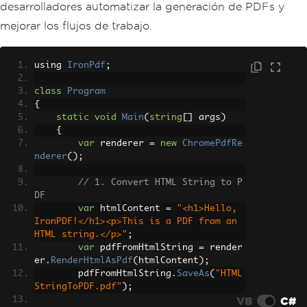
desarrolladores automatizar la generación de PDFs y
mejorar los flujos de trabajo.
using 
IronPdf
;
class
Program
{
static
void
Main
(
string
[]
 args
)
{
var
 renderer 
=
new
ChromePdfRe
nderer
();
// 1. Convert HTML String to P
DF
var
 htmlContent 
=
"<h1>Hello, 
IronPDF!</h1><p>This is a PDF from an 
HTML string.</p>"
;
var
 pdfFromHtmlString 
=
 render
er
.
RenderHtmlAsPdf
(
htmlContent
);
        pdfFromHtmlString
.
SaveAs
(
"HTML
StringToPDF.pdf"
);
VB
C#