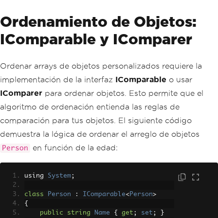
Ordenamiento de Objetos:
IComparable y IComparer
Ordenar arrays de objetos personalizados requiere la
implementación de la interfaz
IComparable
o usar
IComparer
para ordenar objetos. Esto permite que el
algoritmo de ordenación entienda las reglas de
comparación para tus objetos. El siguiente código
demuestra la lógica de ordenar el arreglo de objetos
en función de la edad:
Person
using 
System
;
class
Person
:
IComparable
<
Person
>
{
public
string
Name
{
get
;
set
;
}