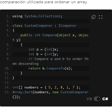
comparación utilizada para ordenar un array.
using 
System
.
Collections
;
class
CustomComparer
:
IComparer
{
public
int
Compare
(
object
 x
,
objec
t
 y
)
{
int
 a 
=
(
int
)
x
;
int
 b 
=
(
int
)
y
;
// Compare a and b to order th
em descending
return
 b
.
CompareTo
(
a
);
}
}
int
[]
 numbers 
=
{
5
,
2
,
8
,
1
,
7
};
Array
.
Sort
(
numbers
,
new
CustomComparer
());
VB
C#