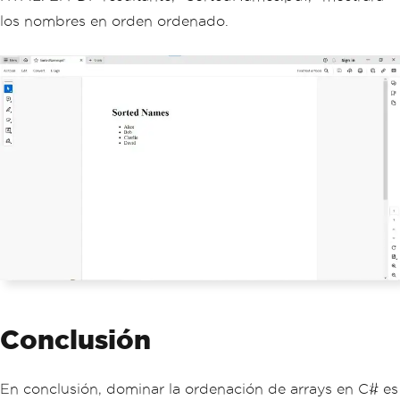
romePdfRenderer
();
los nombres en orden ordenado.
sortedPdfDocument
.
RenderHtmlAsPdf
(
sort
edPdfContent
).
SaveAs
(
"SortedNames.pd
f"
);
Conclusión
En conclusión, dominar la ordenación de arrays en C# es