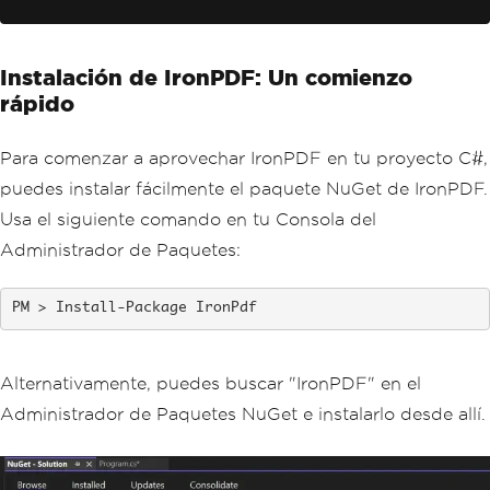
// 2. Convert HTML File to PDF
var
 htmlFilePath 
=
"path_to_yo
ur_html_file.html"
;
// Specify the pat
Instalación de IronPDF: Un comienzo
h to your HTML file
var
 pdfFromHtmlFile 
=
 rendere
rápido
r
.
RenderHtmlFileAsPdf
(
htmlFilePath
);
        pdfFromHtmlFile
.
SaveAs
(
"HTMLFi
leToPDF.pdf"
);
Para comenzar a aprovechar IronPDF en tu proyecto C#,
puedes instalar fácilmente el paquete NuGet de IronPDF.
// 3. Convert URL to PDF
Usa el siguiente comando en tu Consola del
var
 url 
=
"http://ironpdf.co
m"
;
// Specify the URL
Administrador de Paquetes:
var
 pdfFromUrl 
=
 renderer
.
Rend
erUrlAsPdf
(
url
);
        pdfFromUrl
.
SaveAs
(
"URLToPDF.pd
Install-Package IronPdf
f"
);
}
}
Alternativamente, puedes buscar "IronPDF" en el
Administrador de Paquetes NuGet e instalarlo desde allí.