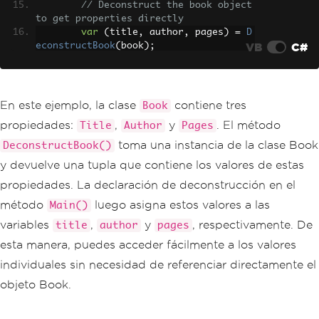
// Deconstruct the book object 
to get properties directly
var
(
title
,
 author
,
 pages
)
=
D
VB
C#
econstructBook
(
book
);
// Output the deconstructed pr
operties
Console
.
WriteLine
(
$
"Title: {ti
En este ejemplo, la clase
contiene tres
Book
tle}, Author: {author}, Pages: {page
propiedades:
,
y
. El método
Title
Author
Pages
s}"
);
}
toma una instancia de la clase Book
DeconstructBook()
y devuelve una tupla que contiene los valores de estas
// Deconstructor method for a Book 
class
propiedades. La declaración de deconstrucción en el
private
static
(
string
 title
,
stri
método
luego asigna estos valores a las
Main()
ng
 author
,
int
 pages
)
DeconstructBook
(
Book
 book
)
variables
,
y
, respectivamente. De
title
author
pages
{
esta manera, puedes acceder fácilmente a los valores
return
(
book
.
Title
,
 book
.
Autho
r
,
 book
.
Pages
);
individuales sin necesidad de referenciar directamente el
}
objeto Book.
}
public
class
Book