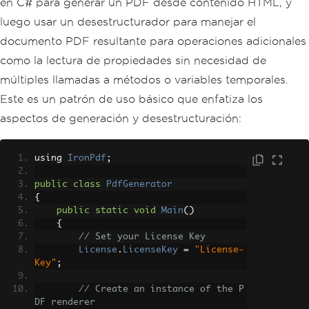
en C# para generar un PDF desde contenido HTML, y
luego usar un desestructurador para manejar el
documento PDF resultante para operaciones adicionales
como la lectura de propiedades sin necesidad de
múltiples llamadas a métodos o variables temporales.
Este es un patrón de uso básico que enfatiza los
aspectos de generación y desestructuración:
using 
IronPdf
;
public
class
PdfGenerator
{
public
static
void
Main
()
{
// Set your License Key
License
.
LicenseKey
=
"License-
Key"
;
// Create an instance of the P
DF renderer