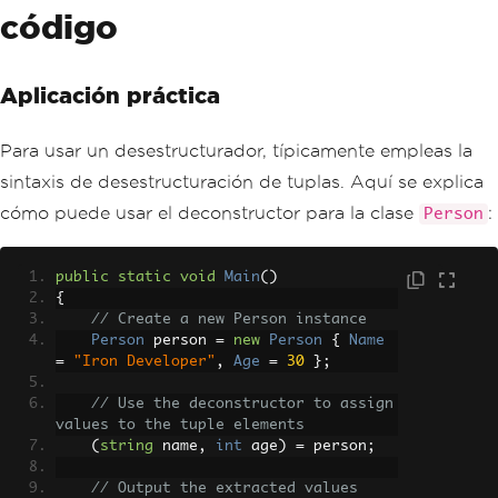
código
Aplicación práctica
Para usar un desestructurador, típicamente empleas la
sintaxis de desestructuración de tuplas. Aquí se explica
cómo puede usar el deconstructor para la clase
:
Person
public
static
void
Main
()
{
// Create a new Person instance
Person
 person 
=
new
Person
{
Name
=
"Iron Developer"
,
Age
=
30
};
// Use the deconstructor to assign 
values to the tuple elements
(
string
 name
,
int
 age
)
=
 person
;
// Output the extracted values