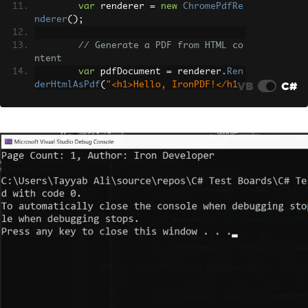
var
 renderer 
=
new
ChromePdfRe
nderer
();
// Generate a PDF from HTML co
ntent
var
 pdfDocument 
=
 renderer
.
Ren
VB
C#
derHtmlAsPdf
(
"<h1>Hello, IronPDF!</h1
>"
);
// Deconstruct the PDF documen
t to get properties directly
var
(
pageCount
,
 author
)
=
Deco
nstructPdf
(
pdfDocument
);
// Output the deconstructed pr
operties
Console
.
WriteLine
(
$
"Page Coun
t: {pageCount}, Author: {author}"
);
}
// Deconstructor method for a PdfD
ocument
private
static
(
int
 pageCount
,
str
ing
 author
)
DeconstructPdf
(
PdfDocument