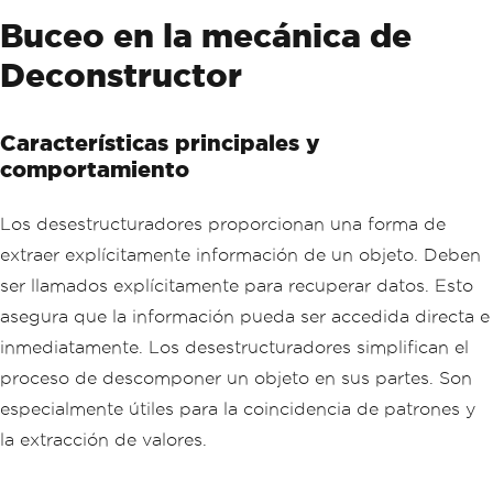
{
Buceo en la mecánica de
public
string
Title
{
get
;
set
;
}
public
string
Author
{
get
;
set
;
}
Deconstructor
public
int
Pages
{
get
;
set
;
}
}
Características principales y
comportamiento
Los desestructuradores proporcionan una forma de
extraer explícitamente información de un objeto. Deben
ser llamados explícitamente para recuperar datos. Esto
asegura que la información pueda ser accedida directa e
inmediatamente. Los desestructuradores simplifican el
proceso de descomponer un objeto en sus partes. Son
especialmente útiles para la coincidencia de patrones y
la extracción de valores.