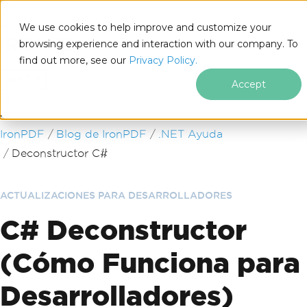
We use cookies to help improve and customize your
browsing experience and interaction with our company. To
find out more, see our
Privacy Policy.
for
.NET
Accept
Saltar al pie de página
IronPDF
Blog de IronPDF
.NET Ayuda
Deconstructor C#
ACTUALIZACIONES PARA DESARROLLADORES
C# Deconstructor
(Cómo Funciona para
Desarrolladores)