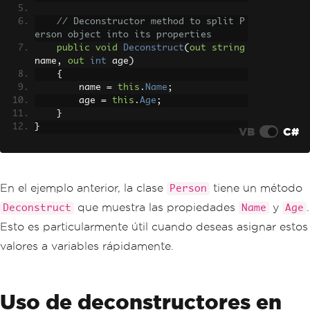
// Deconstructor method to split P
erson object into its properties
public
void
Deconstruct
(
out
string
name
,
out
int
 age
)
{
        name 
=
this
.
Name
;
        age 
=
this
.
Age
;
}
}
VB
C#
En el ejemplo anterior, la clase
tiene un método
Person
que muestra las propiedades
y
.
Deconstruct
Name
Age
Esto es particularmente útil cuando deseas asignar estos
valores a variables rápidamente.
Uso de deconstructores en