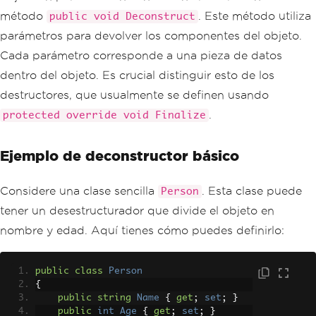
método
. Este método utiliza
public void Deconstruct
parámetros para devolver los componentes del objeto.
Cada parámetro corresponde a una pieza de datos
dentro del objeto. Es crucial distinguir esto de los
destructores, que usualmente se definen usando
.
protected override void Finalize
Ejemplo de deconstructor básico
Considere una clase sencilla
. Esta clase puede
Person
tener un desestructurador que divide el objeto en
nombre y edad. Aquí tienes cómo puedes definirlo:
public
class
Person
{
public
string
Name
{
get
;
set
;
}
public
int
Age
{
get
;
set
;
}