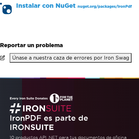
Instalar con
NuGet
nuget.org/packages/
IronPdf
PM >
Install-Package IronPdf
Reportar un problema
Únase a nuestra caza de errores por Iron Swag
IronPDF es parte de
IRON
SUITE
10 productos API .NET
para tus documentos de oficina