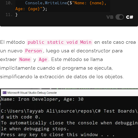
Console
.
WriteLine
(
$
"Name: {name}, 
Age: {age}"
);
}
VB
C#
El método
en este caso crea
public static void Main
un nuevo
, luego usa el deconstructor para
Person
extraer
y
. Este método se llama
Name
Age
implícitamente cuando el programa se ejecuta,
simplificando la extracción de datos de los objetos.