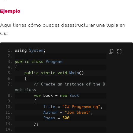
Ejemplo
Aquí tienes cómo puedes desestructurar una tupla en
C#:
using 
System
;
public
class
Program
{
public
static
void
Main
()
{
// Create an instance of the B
ook class
var
 book 
=
new
Book
{
Title
=
"C# Programming"
,
Author
=
"Jon Skeet"
,
Pages
=
300
};