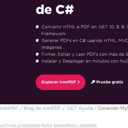
de C#
Convertir HTML a PDF en .NET 10, 9, 8, 7
Framework
Generar PDFs en C# usando HTML, MVC
Imágenes
Firmar, Editar y Leer PDFs con más de 5
Instalar y Desplegar en minutos con Nu
Explorar IronPDF
Prueba gratis
Saltar al pie de página
IronPDF
Blog de IronPDF
.NET Ayuda
Conexión My
ACTUALIZACIONES PARA DESARROLLADORES