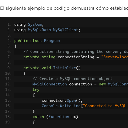
El siguiente ejemplo de código demuestra cómo estable
using 
System
;
using 
MySql
.
Data
.
MySqlClient
;
public
class
Program
{
// Connection string containing the server, d
private
string
 connectionString 
=
"Server=loc
private
void
Initialize
()
{
// Create a MySQL connection object
MySqlConnection
 connection 
=
new
MySqlCon
try
{
            connection
.
Open
();
Console
.
WriteLine
(
"Connected to MySQL
}
catch
(
Exception
 ex
)
{
Console
.
WriteLine
(
$
"Error: {ex.Messag