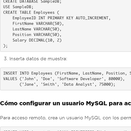
CREATE DATABASE SampleDB;

USE SampleDB;

CREATE TABLE Employees (

    EmployeeID INT PRIMARY KEY AUTO_INCREMENT,

    FirstName VARCHAR(50),

    LastName VARCHAR(50),

    Position VARCHAR(50),

    Salary DECIMAL(10, 2)

);
Inserta datos de muestra:
INSERT INTO Employees (FirstName, LastName, Position, S
VALUES ('John', 'Doe', 'Software Developer', 80000),

       ('Jane', 'Smith', 'Data Analyst', 75000);
Cómo configurar un usuario MySQL para ac
Para acceso remoto, crea un usuario MySQL con los perm