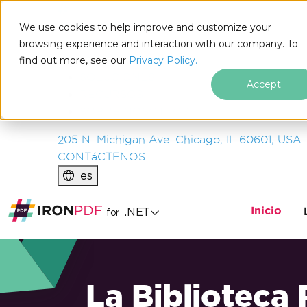
IRON
SOFTWARE
We use cookies to help improve and customize your
PRODUCTOS
browsing experience and interaction with our company. To
find out more, see our
EMPRESA
Privacy Policy.
SOLUCIONES
Accept
RECURSOS
SOBRE NOSOTROS
205 N. Michigan Ave. Chicago, IL 60601, USA
CONTáCTENOS
es
Inicio
.NET
for
La Biblioteca