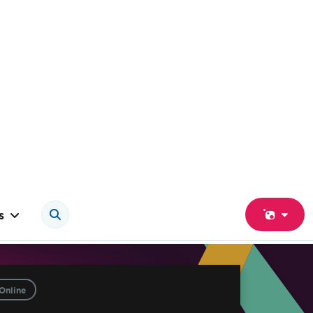
s
Online