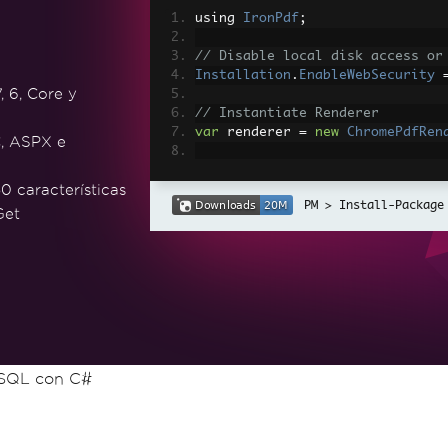
using 
IronPdf
;
// Disable local disk access or
Installation
.
EnableWebSecurity
, 6, Core y
// Instantiate Renderer
var
 renderer 
=
new
ChromePdfRen
, ASPX e
// Create a PDF from a HTML str
0 características
var
 pdf 
=
 renderer
.
RenderHtmlAs
Install-Package
Get
// Export to a file or Stream
pdf
.
SaveAs
(
"output.pdf"
);
// Advanced Example with HTML A
// Load external html assets: I
// An optional BasePath 'C:\site
load assets from
var
 myAdvancedPdf 
=
 renderer
.
Re
SQL con C#
g'>"
,
@"C:\site\assets\"
);
myAdvancedPdf
.
SaveAs
(
"html-with