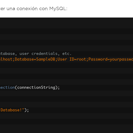
cer una conexión con MySQL:
atabase, user credentials, etc.
alhost;Database=SampleDB;User ID=root;Password=yourpassw
nection
(
connectionString
);
 Database!"
);
e}"
);