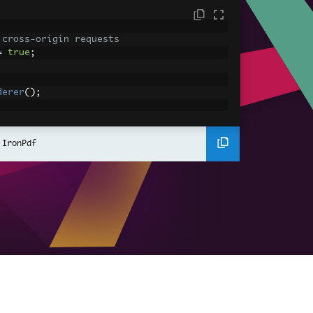
 cross-origin requests
=
true
;
derer
();
ing using C#
Pdf
(
"<h1>Hello World</h1>"
);
 IronPdf
ssets
mages, CSS and JavaScript.
\assets\' is set as the file location to 
nderHtmlAsPdf
(
"<img src='icons/iron.pn
-assets.pdf"
);