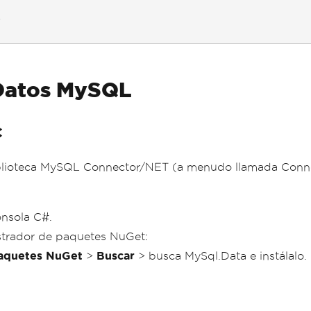


 Datos MySQL
C
iblioteca MySQL Connector/NET (a menudo llamada Connect
onsola C#.
istrador de paquetes NuGet:
paquetes NuGet
>
Buscar
> busca MySql.Data e instálalo.