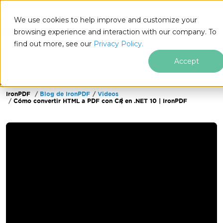
We use cookies to help improve and customize your
browsing experience and interaction with our company. To
find out more, see our
Privacy Policy.
for
.NET
Accept
IronPDF
Blog de IronPDF
Videos
Saltar al pie de página
Cómo convertir HTML a PDF con C# en .NET 10 | IronPDF