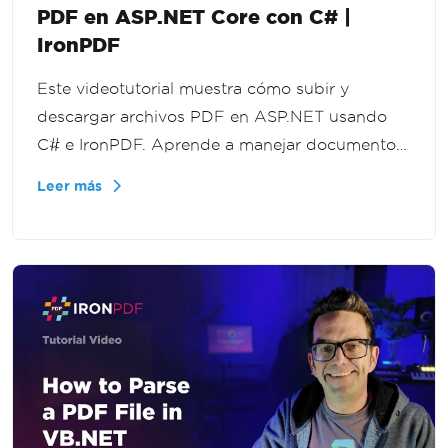
PDF en ASP.NET Core con C# |
IronPDF
Este videotutorial muestra cómo subir y
descargar archivos PDF en ASP.NET usando
C# e IronPDF. Aprende a manejar documentos
cargados, procesar flujos de archivos y
Leer más
entregar PDFs de regreso a los usuarios en tus
aplicaciones .NET.