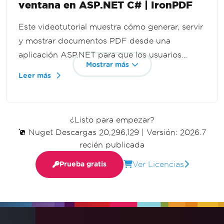
ventana en ASP.NET C# | IronPDF
Este videotutorial muestra cómo generar, servir
y mostrar documentos PDF desde una
aplicación ASP.NET para que los usuarios
Mostrar más
puedan verlos en una nueva pestaña del
Leer más
navegador sin descargarlos. Construye
transmisión dinámica de PDF con C# e
IronPDF.
¿Listo para empezar?
Nuget Descargas 20,296,129
|
Versión: 2026.7
recién publicada
Ver Licencias
Prueba gratis