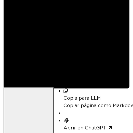
Cómo convertir
HTML a PDF con C#
en .NET 10 | IronPDF
Curtis Chau
Actualizado:
23 de abril de 2026
Copia para LLM
Copiar página como Markdo
Abrir en ChatGPT