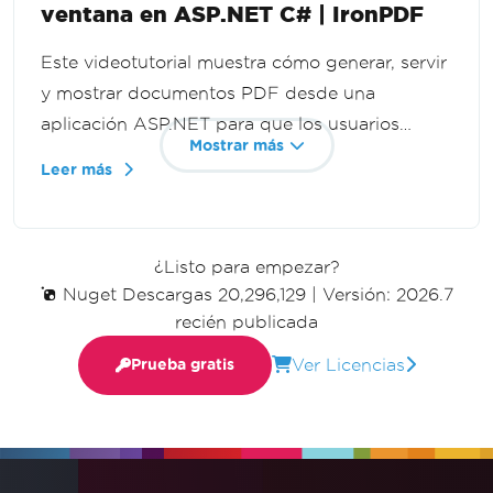
ventana en ASP.NET C# | IronPDF
Este videotutorial muestra cómo generar, servir
y mostrar documentos PDF desde una
aplicación ASP.NET para que los usuarios
Mostrar más
puedan verlos en una nueva pestaña del
Leer más
navegador sin descargarlos. Construye
transmisión dinámica de PDF con C# e
IronPDF.
¿Listo para empezar?
Nuget Descargas 20,296,129
|
Versión: 2026.7
recién publicada
Ver Licencias
Prueba gratis