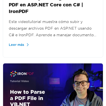
PDF en ASP.NET Core con C# |
IronPDF
Este videotutorial muestra cómo subir y
descargar archivos PDF en ASP.NET usando
C# e IronPDF. Aprende a manejar documentos
cargados, procesar flujos de archivos y
Leer más
entregar PDFs de regreso a los usuarios en tus
aplicaciones .NET.