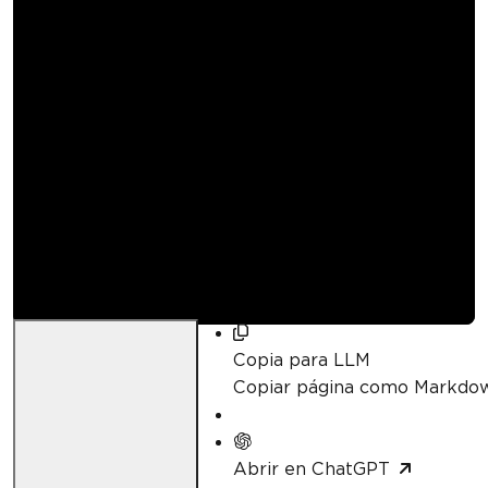
Cómo crear
formularios PDF en
C# usando IronPDF
Curtis Chau
Actualizado:
23 de abril de 2026
Copia para LLM
Copiar página como Markdo
Abrir en ChatGPT