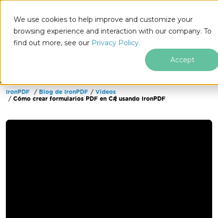
We use cookies to help improve and customize your
browsing experience and interaction with our company. To
find out more, see our
Privacy Policy.
for
.NET
Accept
IronPDF
Blog de IronPDF
Videos
Saltar al pie de página
Cómo crear formularios PDF en C# usando IronPDF