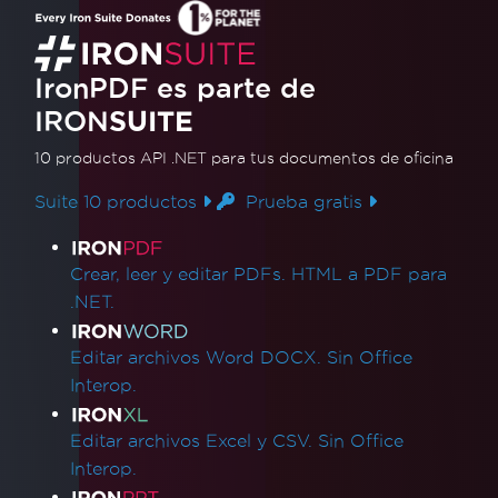
ventana en ASP.NET C# | IronPDF
Este videotutorial muestra cómo generar, servir
IronPDF es parte de
y mostrar documentos PDF desde una
IRON
SUITE
aplicación ASP.NET para que los usuarios
puedan verlos en una nueva pestaña del
10 productos API .NET
para tus documentos de oficina
Leer más
navegador sin descargarlos. Construye
Suite 10 productos
Prueba gratis
transmisión dinámica de PDF con C# e
Enlaces de productos
IronPDF.
Crear, leer y editar PDFs. HTML a PDF para
.NET.
Editar archivos Word DOCX. Sin Office
Interop.
Editar archivos Excel y CSV. Sin Office
Interop.