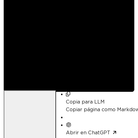
Cómo aplanar
imágenes de PDF en
C# con IronPDF
Curtis Chau
Actualizado:
23 de abril de 2026
Copia para LLM
Copiar página como Markdo
Abrir en ChatGPT