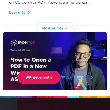
en C# con IronPDF. Aprende a renderizar
documentos como imágenes para vistas
Leer más
previas, miniaturas, procesamiento de
imágenes y aplicaciones web en .NET.
Mostrar más
¿Listo para empezar?
Nuget Descargas 20,296,129
|
Versión: 2026.7
recién publicada
Ver Licencias
Prueba gratis
Actualizado
12 de julio de 2026
Cómo abrir un PDF en una nueva