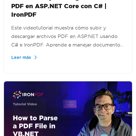
PDF en ASP.NET Core con C# |
IronPDF
Este videotutorial muestra cómo subir y
descargar archivos PDF en ASP.NET usando
C# e IronPDF. Aprende a manejar documentos
cargados, procesar flujos de archivos y
Leer más
entregar PDFs de regreso a los usuarios en tus
aplicaciones .NET.