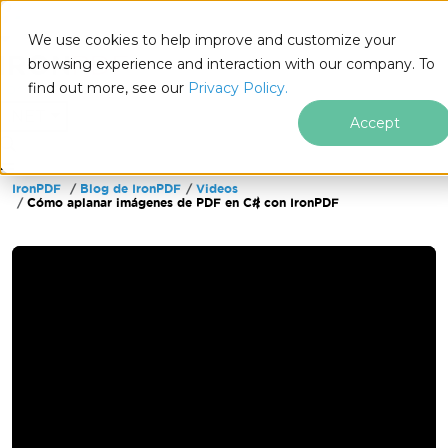
We use cookies to help improve and customize your
browsing experience and interaction with our company. To
find out more, see our
Privacy Policy.
for
.NET
Accept
IronPDF
Blog de IronPDF
Videos
Saltar al pie de página
Cómo aplanar imágenes de PDF en C# con IronPDF